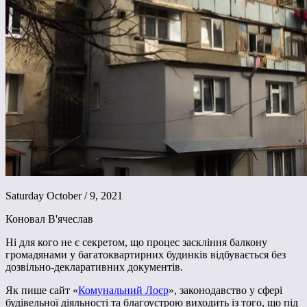
Saturday October / 9, 2021
Коновал В'ячеслав
Ні для кого не є секретом, що процес заскління балкону
громадянами у багатоквартирних будинків відбувається без
дозвільно-декларативних документів.
Як пише сайт «
Комунальний Лоєр
», законодавство у сфері
будівельної діяльності та благоустрою виходить із того, що під