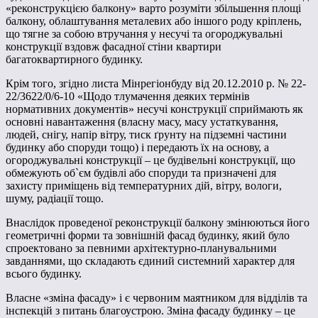
«реконструкцією балкону» варто розуміти збільшення площі
балкону, облаштування металевих або іншого роду кріплень,
що тягне за собою втручання у несучі та огороджувальні
конструкції вздовж фасадної стіни квартири
багатоквартирного будинку.
Крім того, згідно листа Мінрегіонбуду від 20.12.2010 р. № 22-
22/3622/0/6-10 «Щодо тлумачення деяких термінів
нормативних документів» несучі конструкції сприймають як
основні навантаження (власну масу, масу устаткування,
людей, снігу, напір вітру, тиск ґрунту на підземні частини
будинку або споруди тощо) і передають їх на основу, а
огороджувальні конструкції – це будівельні конструкції, що
обмежують об`єм будівлі або споруди та призначені для
захисту приміщень від температурних дій, вітру, вологи,
шуму, радіації тощо.
Внаслідок проведеної реконструкції балкону змінюються його
геометричні форми та зовнішній фасад будинку, який було
спроектовано за певними архітектурно-планувальними
завданнями, що складають єдиний системний характер для
всього будинку.
Власне «зміна фасаду» і є червоним маятником для відділів та
інспекцій з питань благоустрою. Зміна фасаду будинку – це