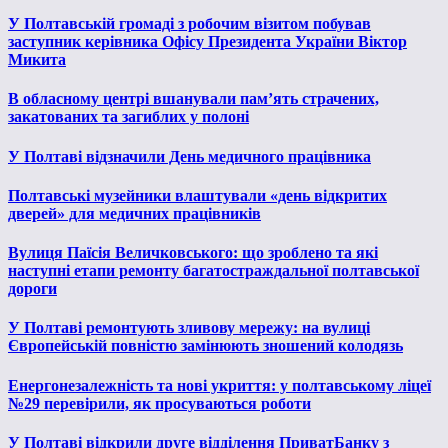
У Полтавській громаді з робочим візитом побував
заступник керівника Офісу Президента України Віктор
Микита
В обласному центрі вшанували пам’ять страчених,
закатованих та загиблих у полоні
У Полтаві відзначили День медичного працівника
Полтавські музейники влаштували «день відкритих
дверей» для медичних працівників
Вулиця Паїсія Величковського: що зроблено та які
наступні етапи ремонту багатостраждальної полтавської
дороги
У Полтаві ремонтують зливову мережу: на вулиці
Європейській повністю замінюють зношений колодязь
Енергонезалежність та нові укриття: у полтавському ліцеї
№29 перевірили, як просуваються роботи
У Полтаві відкрили друге відділення ПриватБанку з