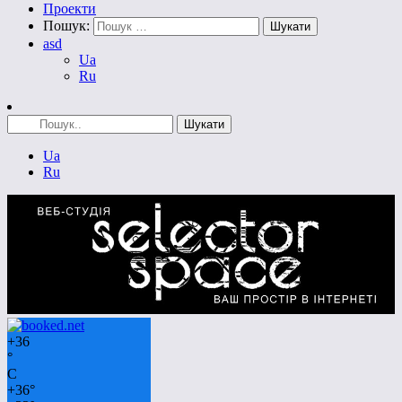
Проекти
Пошук:
asd
Ua
Ru
Ua
Ru
+
36
°
C
+
36°