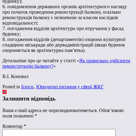
будинку);
6. повідомлення державних органів архітектурного нагляду
про початок проведення реконструкції балкону, оскільки
реконструкція балкону є незначною за класом наслідків
відповідальності;
7. погодження відділів архітектури про втручання у фасад
будинку;
8. погодження відділів (департаментів) охорони культурної
спадщини міськради або держадміністрацій (якщо будинок
охороняється як архітектурна пам’ятка).
Детальніше про це читайте у статті «
Як правильно здійснити
реконструкцію балкону?
»
В.І. Коновал
Posted in
Блоги
,
Юридичні питання у сфері ЖКГ
Залишити відповідь
Ваша e-mail адреса не оприлюднюватиметься.
Обов’язкові
поля позначені
*
Коментар
*