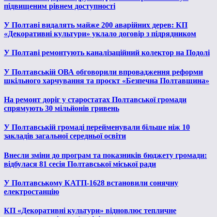
підвищеним рівнем доступності
У Полтаві видалять майже 200 аварійних дерев: КП
«Декоративні культури» уклало договір з підрядником
У Полтаві ремонтують каналізаційний колектор на Подолі
У Полтавській ОВА обговорили впровадження реформи
шкільного харчування та проєкт «Безпечна Полтавщина»
На ремонт доріг у старостатах Полтавської громади
спрямують 30 мільйонів гривень
У Полтавській громаді перейменували більше ніж 10
закладів загальної середньої освіти
Внесли зміни до програм та показників бюджету громади:
відбулася 81 сесія Полтавської міської ради
У Полтавському КАТП-1628 встановили сонячну
електростанцію
КП «Декоративні культури» відновлює тепличне