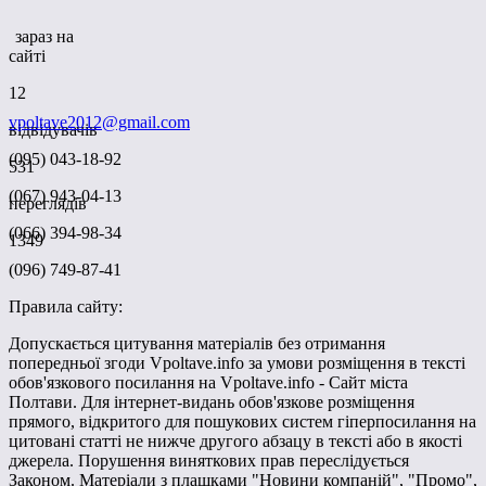
зараз на
сайті
12
vpoltave2012@gmail.com
відвідувачів
(095) 043-18-92
531
(067) 943-04-13
переглядів
(066) 394-98-34
1349
(096) 749-87-41
Правила сайту:
Допускається цитування матеріалів без отримання
попередньої згоди Vpoltave.info за умови розміщення в тексті
обов'язкового посилання на Vpoltave.info - Сайт міста
Полтави. Для інтернет-видань обов'язкове розміщення
прямого, відкритого для пошукових систем гіперпосилання на
цитовані статті не нижче другого абзацу в тексті або в якості
джерела. Порушення виняткових прав переслідується
Законом. Матеріали з плашками "Новини компаній", "Промо",