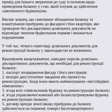
привід для їхнього звернення до суду із позовом щодо
приведення балкону у стан, який існував до здійснення
самочинного будівництва.
Вкотре зазначу, що самочинне збільшення балкону та
влаштування прибудови до фасадної стіни квартири, яке
проведене без декларативно-дозвільних документів не
відповідає чинним будівельним нормам і вважається
порушенням.
У той час, чіткого перегляду дозвільних документів для
реконструкції балкону у законодавстві не визначено.
Враховуючи вищезазначене, наводжу перелік дозвільно-
декларативних документів, що необхідні для реконструкції
балкону:
1. паспорт опорядження фасаду і його реєстрація;
2. вихідні дані (технічне завдання або проект) на
реконструкцію. Іноді вони мають найменування «містобудівні
обмеження»;
3. згода всіх співвласників будинку на реконструкцію балкону;
4. згода управляючої компанії або балансоутримувача будинку
на реконструкцію балкону;
5. договір оренди землі (якщо прибудова до балкону
здійснюється на першому поверсі багатоквартирного