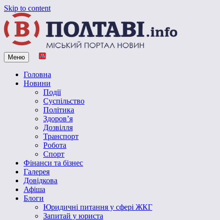
Skip to content
Меню
Vpoltave.info
Полтавський портал новин
Головна
Новини
Події
Суспільство
Політика
Здоров’я
Дозвілля
Транспорт
Робота
Спорт
Фінанси та бізнес
Галерея
Довідкова
Афіша
Блоги
Юридичні питання у сфері ЖКГ
Запитай у юриста