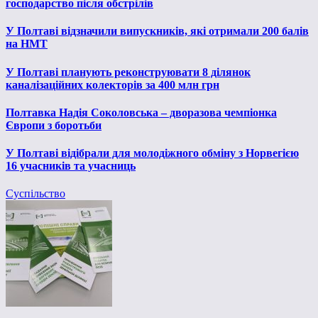
господарство після обстрілів
У Полтаві відзначили випускників, які отримали 200 балів
на НМТ
У Полтаві планують реконструювати 8 ділянок
каналізаційних колекторів за 400 млн грн
Полтавка Надія Соколовська – дворазова чемпіонка
Європи з боротьби
У Полтаві відібрали для молодіжного обміну з Норвегією
16 учасників та учасниць
Суспільство