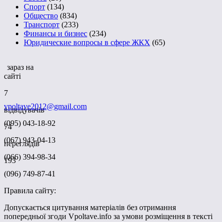
Спорт
(134)
Общество
(834)
Транспорт
(233)
Финансы и бизнес
(234)
Юридические вопросы в сфере ЖКХ
(65)
зараз на
сайті
7
vpoltave2012@gmail.com
відвідувачів
(095) 043-18-92
74
(067) 943-04-13
переглядів
(066) 394-98-34
193
(096) 749-87-41
Правила сайту:
Допускається цитування матеріалів без отримання
попередньої згоди Vpoltave.info за умови розміщення в тексті