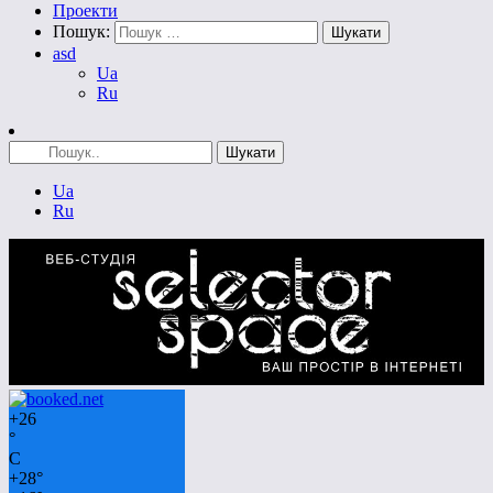
Проекти
Пошук:
asd
Ua
Ru
Ua
Ru
+
26
°
C
+
28°