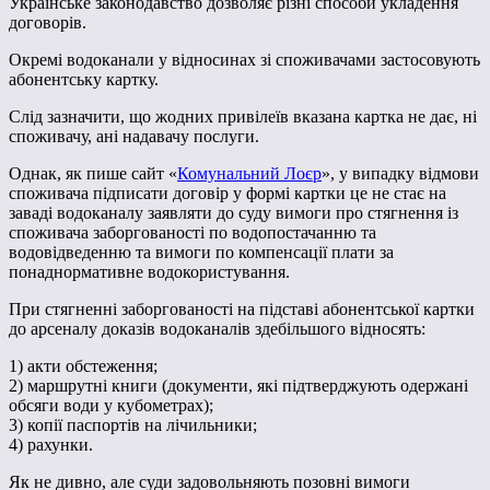
Українське законодавство дозволяє різні способи укладення
договорів.
Окремі водоканали у відносинах зі споживачами застосовують
абонентську картку.
Слід зазначити, що жодних привілеїв вказана картка не дає, ні
споживачу, ані надавачу послуги.
Однак, як пише сайт «
Комунальний Лоєр
», у випадку відмови
споживача підписати договір у формі картки це не стає на
заваді водоканалу заявляти до суду вимоги про стягнення із
споживача заборгованості по водопостачанню та
водовідведенню та вимоги по компенсації плати за
понаднормативне водокористування.
При стягненні заборгованості на підставі абонентської картки
до арсеналу доказів водоканалів здебільшого відносять:
1) акти обстеження;
2) маршрутні книги (документи, які підтверджують одержані
обсяги води у кубометрах);
3) копії паспортів на лічильники;
4) рахунки.
Як не дивно, але суди задовольняють позовні вимоги