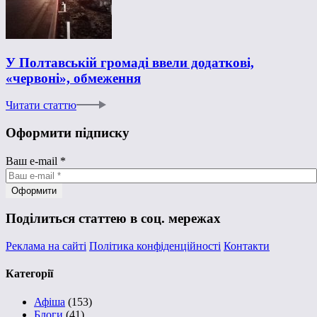
У Полтавській громаді ввели додаткові,
«червоні», обмеження
Читати статтю
Оформити підписку
Ваш e-mail
*
Поділиться статтею в соц. мережах
Реклама на сайті
Політика конфіденційності
Контакти
Категорії
Афіша
(153)
Блоги
(41)