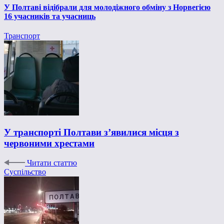
У Полтаві відібрали для молодіжного обміну з Норвегією
16 учасників та учасниць
Транспорт
У транспорті Полтави з’явилися місця з
червоними хрестами
Читати статтю
Суспільство