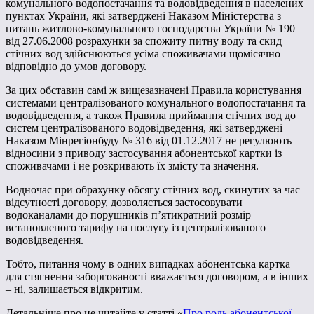
комунального водопостачання та водовідведення в населених
пунктах України, які затверджені Наказом Міністерства з
питань житлово-комунального господарства України № 190
від 27.06.2008 розрахунки за спожиту питну воду та скид
стічних вод здійснюються усіма споживачами щомісячно
відповідно до умов договору.
За цих обставин самі ж вищезазначені Правила користування
системами централізованого комунального водопостачання та
водовідведення, а також Правила приймання стічних вод до
систем централізованого водовідведення, які затверджені
Наказом Мінрегіонбуду № 316 від 01.12.2017 не регулюють
відносини з приводу застосування абонентської картки із
споживачами і не розкривають їх змісту та значення.
Водночас при обрахунку обсягу стічних вод, скинутих за час
відсутності договору, дозволяється застосовувати
водоканалами до порушників п’ятикратний розмір
встановленого тарифу на послугу із централізованого
водовідведення.
Тобто, питання чому в одних випадках абонентська картка
для стягнення заборгованості вважається договором, а в інших
– ні, залишається відкритим.
Детальніше про це читайте у статті «
Про роль абонентської