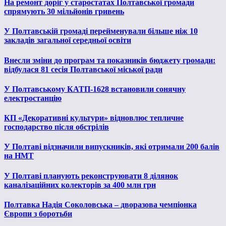
На ремонт доріг у старостатах Полтавської громади
спрямують 30 мільйонів гривень
У Полтавській громаді перейменували більше ніж 10
закладів загальної середньої освіти
Внесли зміни до програм та показників бюджету громади:
відбулася 81 сесія Полтавської міської ради
У Полтавському КАТП-1628 встановили сонячну
електростанцію
КП «Декоративні культури» відновлює тепличне
господарство після обстрілів
У Полтаві відзначили випускників, які отримали 200 балів
на НМТ
У Полтаві планують реконструювати 8 ділянок
каналізаційних колекторів за 400 млн грн
Полтавка Надія Соколовська – дворазова чемпіонка
Європи з боротьби