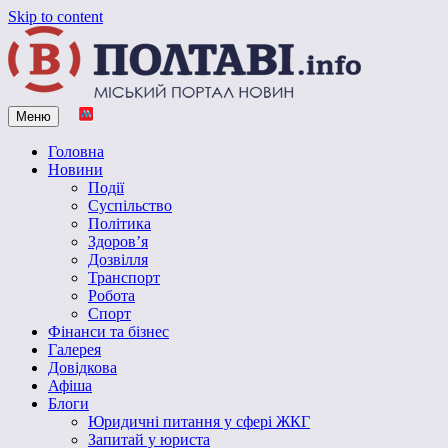
Skip to content
Меню
Vpoltave.info
Полтавський портал новин
Головна
Новини
Події
Суспільство
Політика
Здоров’я
Дозвілля
Транспорт
Робота
Спорт
Фінанси та бізнес
Галерея
Довідкова
Афіша
Блоги
Юридичні питання у сфері ЖКГ
Запитай у юриста