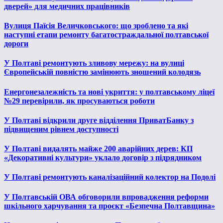
дверей» для медичних працівників
Вулиця Паїсія Величковського: що зроблено та які
наступні етапи ремонту багатостраждальної полтавської
дороги
У Полтаві ремонтують зливову мережу: на вулиці
Європейській повністю замінюють зношений колодязь
Енергонезалежність та нові укриття: у полтавському ліцеї
№29 перевірили, як просуваються роботи
У Полтаві відкрили друге відділення ПриватБанку з
підвищеним рівнем доступності
У Полтаві видалять майже 200 аварійних дерев: КП
«Декоративні культури» уклало договір з підрядником
У Полтаві ремонтують каналізаційний колектор на Подолі
У Полтавській ОВА обговорили впровадження реформи
шкільного харчування та проєкт «Безпечна Полтавщина»