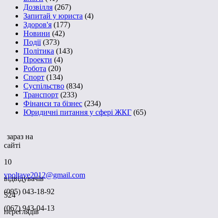
Дозвілля
(267)
Запитай у юриста
(4)
Здоров'я
(177)
Новини
(42)
Події
(373)
Політика
(143)
Проекти
(4)
Робота
(20)
Спорт
(134)
Суспільство
(834)
Транспорт
(233)
Фінанси та бізнес
(234)
Юридичні питання у сфері ЖКГ
(65)
зараз на
сайті
10
vpoltave2012@gmail.com
відвідувачів
(095) 043-18-92
524
(067) 943-04-13
переглядів