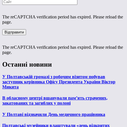
The reCAPTCHA verification period has expired. Please reload the
page.
The reCAPTCHA verification period has expired. Please reload the
page.
Останні новини
У Полтавській громаді з робочим візитом побував
заступник керівника Офісу Президента України Віктор
Микита
В обласному центрі вшанували пам’ять страчених,
закатованих та загиблих у полоні
У Полтаві відзначили День медичного працівника
Полтавські музейники влаштували «день відкритих