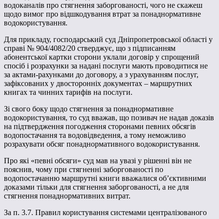
водоканалів про стягнення заборгованості, чого не скажеш
щодо вимог про відшкодування втрат за понаднормативне
водокористування.
Для прикладу, господарський суд Дніпропетровської області у
справі № 904/4082/20 стверджує, що з підписанням
абонентської картки сторони уклали договір у спрощений
спосіб і розрахунки за надані послуги мають проводитися не
за актами-рахунками до договору, а з урахуванням послуг,
зафіксованих у двосторонніх документах – маршрутних
книгах та чинних тарифів на послуги.
Зі свого боку щодо стягнення за понаднормативне
водокористування, то суд вважав, що позивач не надав доказів
на підтвердження погодження сторонами певних обсягів
водопостачання та водовідведення, а тому неможливо
розрахувати обсяг понаднормативного водокористування.
Про які «певні обсяги» суд мав на увазі у рішенні він не
пояснив, чому при стягненні заборгованості по
водопостачанню маршрутні книги вважалися об’єктивними
доказами тільки для стягнення заборгованості, а не для
стягнення понаднормативних витрат.
За п. 3.7. Правил користування системами централізованого