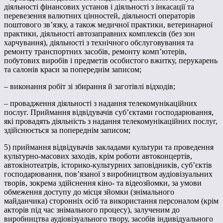
діяльності фінансових установ і діяльності з інкасації та
перевезення валютних цінностей, діяльності операторів
поштового зв’язку, а також медичної практики, ветеринарної
практики, діяльності автозаправних комплексів (без зон
харчування), діяльності з технічного обслуговування та
ремонту транспортних засобів, ремонту комп’ютерів,
побутових виробів і предметів особистого вжитку, перукарень
та салонів краси за попереднім записом;
– виконання робіт зі збирання й заготівлі відходів;
– провадження діяльності з надання телекомунікаційних
послуг. Приймання відвідувачів суб’єктами господарювання,
які провадять діяльність з надання телекомунікаційних послуг,
здійснюється за попереднім записом;
5) приймання відвідувачів закладами культури та проведення
культурно-масових заходів, крім роботи автоконцертів,
автокінотеатрів, історико-культурних заповідників, суб’єктів
господарювання, пов’язаної з виробництвом аудіовізуальних
творів, зокрема здійснення кіно- та відеозйомки, за умови
обмеження доступу до місця зйомки (знімального
майданчика) сторонніх осіб та використання персоналом (крім
акторів під час знімального процесу), залученим до
виробництва аудіовізуального твору, засобів індивідуального