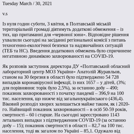
Tuesday March / 30, 2021
v.s
Із нуля годин суботи, 3 квітня, в Полтавській міській
територіальній громаді діятимуть додаткові обмеження – із
тих, що притаманні для «червоної зони». Відповідне рішення
ухвалили сьогодні на засіданні регіональної комісії з питань
техногенно-екологічної безпеки та надзвичайних ситуацій
(ТЕБ та НС). Введення додаткових обмежень було спричинене
негативною динамікою захворюваності на COVID-19.
Як розповів заступник директора ДУ «Полтавський обласний
лабораторний центр МОЗ України» Анатолій Журавльов,
станом на 30 березня в області було підтверджено 54 728
випадків коронавірусної інфекції, із них 1657 – у дітей, (3%;
для порівняння: торік було 2,5%), за останню добу – 490;
показник захворюваності з початку пандемії – 396,9 на 100
тис. населення, що нижче від загальноукраїнського (436,4).
Віковий розподіл хворих залишається майже таким, як і 2020-
го. Найвищий показник захворюваності – в осіб 50-59 років,
смертності – 60 і старше. На сьогодні зареєстровано 1143
летальних випадки з підтвердженим COVID-19 (за останню
добу – 15); показник смертності в області – 82,7 на 100 тис.
населення, тоді як загалом по Україні – 85,1. Одужало від