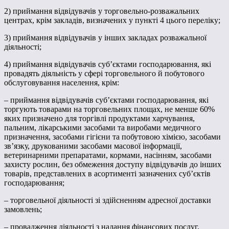
2) приймання відвідувачів у торговельно-розважальних
центрах, крім закладів, визначених у пункті 4 цього переліку;
3) приймання відвідувачів у інших закладах розважальної
діяльності;
4) приймання відвідувачів суб’єктами господарювання, які
провадять діяльність у сфері торговельного й побутового
обслуговування населення, крім:
– приймання відвідувачів суб’єктами господарювання, які
торгують товарами на торговельних площах, не менше 60%
яких призначено для торгівлі продуктами харчування,
пальним, лікарськими засобами та виробами медичного
призначення, засобами гігієни та побутовою хімією, засобами
зв’язку, друкованими засобами масової інформації,
ветеринарними препаратами, кормами, насінням, засобами
захисту рослин, без обмеження доступу відвідувачів до інших
товарів, представлених в асортименті зазначених суб’єктів
господарювання;
– торговельної діяльності зі здійсненням адресної доставки
замовлень;
– провадження діяльності з надання фінансових послуг,