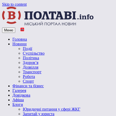
Skip to content
Меню
Vpoltave.info
Полтавський портал новин
Головна
Новини
Події
Суспільство
Політика
Здоров’я
Дозвілля
Транспорт
Робота
Спорт
Фінанси та бізнес
Галерея
Довідкова
Афіша
Блоги
Юридичні питання у сфері ЖКГ
Запитай у юриста