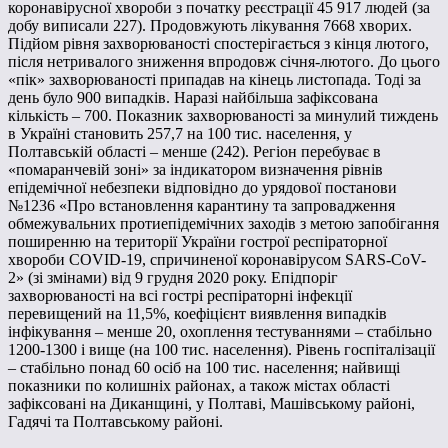
коронавірусної хвороби з початку реєстрації 45 917 людей (за
добу виписали 227). Продовжують лікування 7668 хворих.
Підйом рівня захворюваності спостерігається з кінця лютого,
після нетривалого зниження впродовж січня-лютого. До цього
«пік» захворюваності припадав на кінець листопада. Тоді за
день було 900 випадків. Наразі найбільша зафіксована
кількість – 700. Показник захворюваності за минулий тиждень
в Україні становить 257,7 на 100 тис. населення, у
Полтавській області – менше (242). Регіон перебуває в
«помаранчевій зоні» за індикатором визначення рівнів
епідемічної небезпеки відповідно до урядової постанови
№1236 «Про встановлення карантину та запровадження
обмежувальних протиепідемічних заходів з метою запобігання
поширенню на території України гострої респіраторної
хвороби COVID-19, спричиненої коронавірусом SARS-CoV-
2» (зі змінами) від 9 грудня 2020 року. Епідпоріг
захворюваності на всі гострі респіраторні інфекції
перевищений на 11,5%, коефіцієнт виявлення випадків
інфікування – менше 20, охоплення тестуваннями – стабільно
1200-1300 і вище (на 100 тис. населення). Рівень госпіталізації
– стабільно понад 60 осіб на 100 тис. населення; найвищі
показники по колишніх районах, а також містах області
зафіксовані на Диканщині, у Полтаві, Машівському районі,
Гадячі та Полтавському районі.