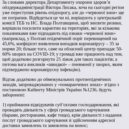
За словами директора Департаменту охорони здоров’я
облдержадміністрації Віктора Лисака, хоча на сьогодні регіон
уже переступив рівень епідпорогу, але до «червоної зони» ще
не потрапив. Відбудеться це чи ні, вирішують у центральній
комісії ТЕБ та НС. Влада Полтавщини, щоб знизити ризики,
вирішила посилити карантин на територіях, які за кількома
показниками вже підпадають під ознаки «червоної зони»
(наприклад, у Полтаві епідемічний поріг перевищений на
45,6%, коефіцієнт виявлення випадків коронавірусу – 35 за
норми 20; більше того, саме на обласний центр припадає 50-
60% хворих на COVID-19; у громаді вже працюють над тим,
щоб додатково розгорнути 25 ліжок для таких пацієнтів; а
питома вага викликів «швидкої» – пневмонії у хворих, яким
підтверджено коронавірусну інфекцію).
Відтак додатково до обмежувальних протиепідемічних
заходів, запроваджуваних у «помаранчевих зонах» згідно з
постановою Кабінету Міністрів України №1236, будуть
заборонені:
1) приймання відвідувачів суб’єктами господарювання, які
провадять діяльність у сфері громадського харчування
(барами, ресторанами, кафе тощо), крім діяльності з надання
послуг громадського харчування зі здійсненням адресної
доставки замовлень та замовлень на винос;