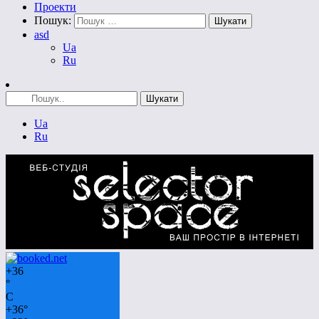
Проекти
Пошук:
asd
Ua
Ru
Ua
Ru
+
36
°
C
+
36°