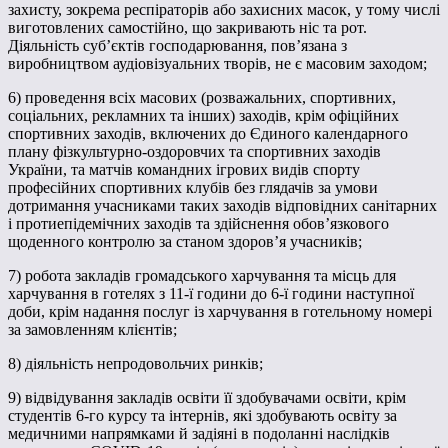
захисту, зокрема респіраторів або захисних масок, у тому числі
виготовлених самостійно, що закривають ніс та рот.
Діяльність суб’єктів господарювання, пов’язана з
виробництвом аудіовізуальних творів, не є масовим заходом;
6) проведення всіх масових (розважальних, спортивних,
соціальних, рекламних та інших) заходів, крім офіційних
спортивних заходів, включених до Єдиного календарного
плану фізкультурно-оздоровчих та спортивних заходів
України, та матчів командних ігрових видів спорту
професійних спортивних клубів без глядачів за умови
дотримання учасниками таких заходів відповідних санітарних
і протиепідемічних заходів та здійснення обов’язкового
щоденного контролю за станом здоров’я учасників;
7) робота закладів громадського харчування та місць для
харчування в готелях з 11-ї години до 6-ї години наступної
доби, крім надання послуг із харчування в готельному номері
за замовленням клієнтів;
8) діяльність непродовольчих ринків;
9) відвідування закладів освіти її здобувачами освіти, крім
студентів 6-го курсу та інтернів, які здобувають освіту за
медичними напрямками й задіяні в подоланні наслідків