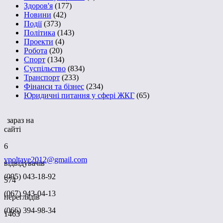
Здоров'я
(177)
Новини
(42)
Події
(373)
Політика
(143)
Проекти
(4)
Робота
(20)
Спорт
(134)
Суспільство
(834)
Транспорт
(233)
Фінанси та бізнес
(234)
Юридичні питання у сфері ЖКГ
(65)
зараз на
сайті
6
vpoltave2012@gmail.com
відвідувачів
(095) 043-18-92
574
(067) 943-04-13
переглядів
(066) 394-98-34
1463