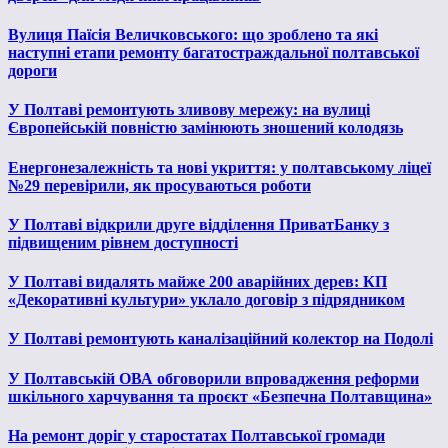
Вулиця Паїсія Величковського: що зроблено та які
наступні етапи ремонту багатостраждальної полтавської
дороги
У Полтаві ремонтують зливову мережу: на вулиці
Європейській повністю замінюють зношений колодязь
Енергонезалежність та нові укриття: у полтавському ліцеї
№29 перевірили, як просуваються роботи
У Полтаві відкрили друге відділення ПриватБанку з
підвищеним рівнем доступності
У Полтаві видалять майже 200 аварійних дерев: КП
«Декоративні культури» уклало договір з підрядником
У Полтаві ремонтують каналізаційний колектор на Подолі
У Полтавській ОВА обговорили впровадження реформи
шкільного харчування та проєкт «Безпечна Полтавщина»
На ремонт доріг у старостатах Полтавської громади