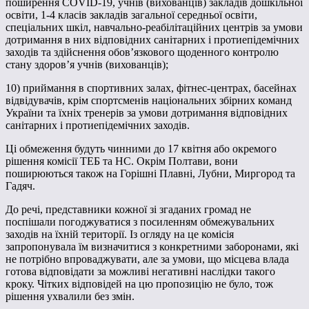
поширення COVID-19, учнів (вихованців) закладів дошкільної
освіти, 1-4 класів закладів загальної середньої освіти,
спеціальних шкіл, навчально-реабілітаційних центрів за умови
дотримання в них відповідних санітарних і протиепідемічних
заходів та здійснення обов’язкового щоденного контролю
стану здоров’я учнів (вихованців);
10) приймання в спортивних залах, фітнес-центрах, басейнах
відвідувачів, крім спортсменів національних збірних команд
України та їхніх тренерів за умови дотримання відповідних
санітарних і протиепідемічних заходів.
Ці обмеження будуть чинними до 17 квітня або окремого
рішення комісії ТЕБ та НС. Окрім Полтави, вони
поширюються також на Горішні Плавні, Лубни, Миргород та
Гадяч.
До речі, представники кожної зі згаданих громад не
поспішали погоджуватися з посиленням обмежувальних
заходів на їхній території. Із огляду на це комісія
запропонувала їм визначитися з конкретними заборонами, які
не потрібно впроваджувати, але за умови, що місцева влада
готова відповідати за можливі негативні наслідки такого
кроку. Чітких відповідей на цю пропозицію не було, тож
рішення ухвалили без змін.