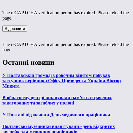
The reCAPTCHA verification period has expired. Please reload the
page.
The reCAPTCHA verification period has expired. Please reload the
page.
Останні новини
У Полтавській громаді з робочим візитом побував
заступник керівника Офісу Президента України Віктор
Микита
В обласному центрі вшанували пам’ять страчених,
закатованих та загиблих у полоні
У Полтаві відзначили День медичного працівника
Полтавські музейники влаштували «день відкритих
дверей» для медичних працівників