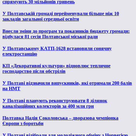
спрямують 30 мільйонів гривень
У Полтавській громаді перейменували більше ніж 10
закладів загальної середньої освіти
Внесли зміни до програм та показників бюджету громади:
відбулася 81 сесія Полтавської міської ради
У Полтавському КАТП-1628 встановили сонячну
електростанцію
КП «Декоративні культури» відновлює тепличне
господарство після обстрілів
У Полтаві відзначили випускників, які отримали 200 балів
на НМТ
У Полтаві планують реконструювати 8 ділянок
каналізаційних колекторів за 400 млн грн
Полтавка Надія Соколовська – дворазова чемпіонка
Європи з боротьби
У Полтаві відібрали для молодіжного обміну з Норвегією