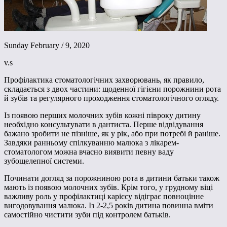
Sunday February / 9, 2020
v.s
Профілактика стоматологічних захворювань, як правило,
складається з двох частини: щоденної гігієни порожнини рота
й зубів та регулярного проходження стоматологічного огляду.
Із появою перших молочних зубів кожні півроку дитину
необхідно консультувати в дантиста. Перше відвідування
бажано зробити не пізніше, як у рік, або при потребі й раніше.
Завдяки ранньому спілкуванню малюка з лікарем-
стоматологом можна вчасно виявити певну ваду
зубощелепної системи.
Починати догляд за порожниною рота в дитини батьки також
мають із появою молочних зубів. Крім того, у грудному віці
важливу роль у профілактиці карієсу відіграє повноцінне
вигодовування малюка. Із 2-2,5 років дитина повинна вміти
самостійно чистити зуби під контролем батьків.