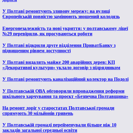
У Полтаві ремонтують зливову мережу: на вулиці
Європейській повністю замінюють зношений колодязь
Енергонезалежність та нові укриття: у полтавському ліцеї
№29 перевірили, як просуваються роботи
У Полтаві відкрили друге відділення ПриватБанку з
підвищеним рівнем доступності
У Полтаві видалять майже 200 аварійних дерев: КП
«Декоративні культури» уклало договір з підрядником
У Полтаві ремонтують каналізаційний колектор на Подолі
У Полтавській ОВА обговорили впровадження реформи
шкільного харчування та проєкт «Безпечна Полтавщина»
На ремонт доріг у старостатах Полтавської громади
спрямують 30 мільйонів гривень
У Полтавській громаді перейменували більше ніж 10
закладів загальної середньої освіти