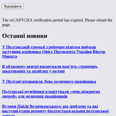
The reCAPTCHA verification period has expired. Please reload the
page.
Останні новини
У Полтавській громаді з робочим візитом побував
заступник керівника Офісу Президента України Віктор
Микита
В обласному центрі вшанували пам’ять страчених,
закатованих та загиблих у полоні
У Полтаві відзначили День медичного працівника
Полтавські музейники влаштували «день відкритих
дверей» для медичних працівників
Вулиця Паїсія Величковського: що зроблено та які
наступні етапи ремонту багатостраждальної полтавської
дороги