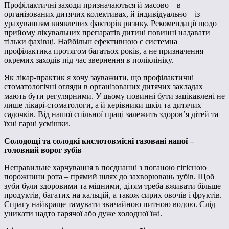
Профілактичні заходи призначаються й масово – в
організованих дитячих колективах, й індивідуально – із
урахуванням виявлених факторів ризику. Рекомендації щодо
прийому лікувальних препаратів дитині повинні надавати
тільки фахівці. Найбільш ефективною є системна
профілактика протягом багатьох років, а не призначення
окремих заходів під час звернення в поліклініку.
Як лікар-практик я хочу зауважити, що профілактичні
стоматологічні огляди в організованих дитячих закладах
мають бути регулярними. У цьому повинні бути зацікавлені не
лише лікарі-стоматологи, а й керівники шкіл та дитячих
садочків. Від нашої спільної праці залежить здоров’я дітей та
їхні гарні усмішки.
Солодощі та солодкі кислотовмісні газовані напої –
головний ворог зубів
Неправильне харчування в поєднанні з поганою гігієною
порожнини рота – прямий шлях до захворювань зубів. Щоб
зуби були здоровими та міцними, дітям треба вживати більше
продуктів, багатих на кальцій, а також сирих овочів і фруктів.
Спрагу найкраще тамувати звичайною питною водою. Слід
уникати надто гарячої або дуже холодної їжі.