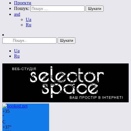
Проекти
Пошук:
asd
Ua
Ru
Ua
Ru
+
35
°
C
+
37°