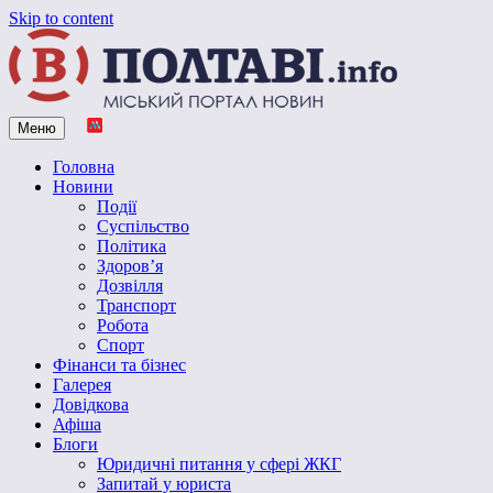
Skip to content
Меню
Vpoltave.info
Полтавський портал новин
Головна
Новини
Події
Суспільство
Політика
Здоров’я
Дозвілля
Транспорт
Робота
Спорт
Фінанси та бізнес
Галерея
Довідкова
Афіша
Блоги
Юридичні питання у сфері ЖКГ
Запитай у юриста