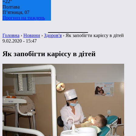
+
22°
Полтава
П’ятниця, 07
Прогноз на тиждень
Головна
›
Новини
›
Здоров'я
›
Як запобігти карієсу в дітей
9.02.2020 - 15:47
Як запобігти карієсу в дітей