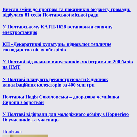
Внесли зміни до програм та показників бюджету громади:
відбулася 81 сесія Полтавської міської ради
У Полтавському КАТП-1628 встановили сонячну
електростанцію
КП «Декоративні культури» відновлює тепличне
господарство після обстрілів
У Полтаві відзначили випускників, які отримали 200 балів
на НМТ
У Полтаві планують реконструювати 8 ділянок
каналізаційних колекторів за 400 млн грн
Полтавка Надія Соколовська – дворазова чемпіонка
Європи з боротьби
У Полтаві відібрали для молодіжного обміну з Норвегією
16 учасників та учасниць
Політика