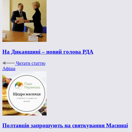
На Диканщині – новий голова РДА
Читати статтю
Афіша
Полтавців запрошують на святкування Масниці