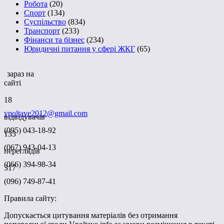
Робота
(20)
Спорт
(134)
Суспільство
(834)
Транспорт
(233)
Фінанси та бізнес
(234)
Юридичні питання у сфері ЖКГ
(65)
зараз на
сайті
18
vpoltave2012@gmail.com
відвідувачів
(095) 043-18-92
133
(067) 943-04-13
переглядів
(066) 394-98-34
317
(096) 749-87-41
Правила сайту:
Допускається цитування матеріалів без отримання