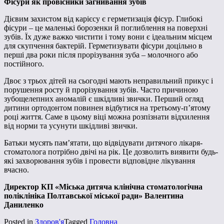
Фісури як провісники загнивання зубів
Дієвим захистом від карієсу є герметизація фісур. Глибокі
фісури – це маленькі борозенки й поглиблення на поверхні
зубів. Їх дуже важко чистити і тому вони є ідеальним місцем
для скупчення бактерій. Герметизувати фісури доцільно в
перші два роки після прорізування зуба – молочного або
постійного.
Двоє з трьох дітей на сьогодні мають неправильний прикус і
порушення росту й прорізування зубів. Часто причиною
зубощелепних аномалій є шкідливі звички. Перший огляд
дитини ортодонтом повинен відбутися на третьому-п’ятому
році життя. Саме в цьому віці можна розпізнати відхилення
від норми та усунути шкідливі звички.
Батьки мусять пам’ятати, що відвідувати дитячого лікаря-
стоматолога потрібно двічі на рік. Це дозволить виявити будь-
які захворювання зубів і провести відповідне лікування
вчасно.
Директор КП «Міська дитяча клінічна стоматологічна
поліклініка Полтавської міської ради» Валентина
Даниленко
Posted in
Здоров'я
Tagged
Головна