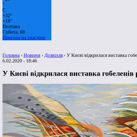
°
C
+
32°
+
19°
Полтава
Субота, 08
Прогноз на тиждень
Головна
›
Новини
›
Дозвілля
›
У Києві відкрилася виставка гоб
6.02.2020 - 18:46
У Києві відкрилася виставка гобеленів