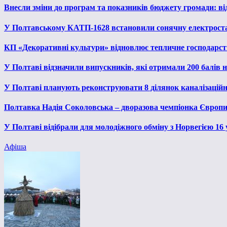
Внесли зміни до програм та показників бюджету громади: від
У Полтавському КАТП-1628 встановили сонячну електрост
КП «Декоративні культури» відновлює тепличне господарств
У Полтаві відзначили випускників, які отримали 200 балів
У Полтаві планують реконструювати 8 ділянок каналізаційн
Полтавка Надія Соколовська – дворазова чемпіонка Європи
У Полтаві відібрали для молодіжного обміну з Норвегією 16
Афіша