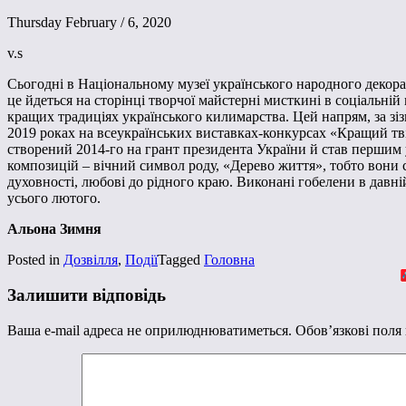
Thursday February / 6, 2020
v.s
Сьогодні в Національному музеї українського народного декор
це йдеться на сторінці творчої майстерні мисткині в соціальні
кращих традиціях українського килимарства. Цей напрям, за зіз
2019 роках на всеукраїнських виставках-конкурсах «Кращий тві
створений 2014-го на грант президента України й став першим у
композицій – вічний символ роду, «Дерево життя», тобто вони с
духовності, любові до рідного краю. Виконані гобелени в давн
усього лютого.
Альона Зимня
Posted in
Дозвілля
,
Події
Tagged
Головна
Залишити відповідь
Ваша e-mail адреса не оприлюднюватиметься.
Обов’язкові поля