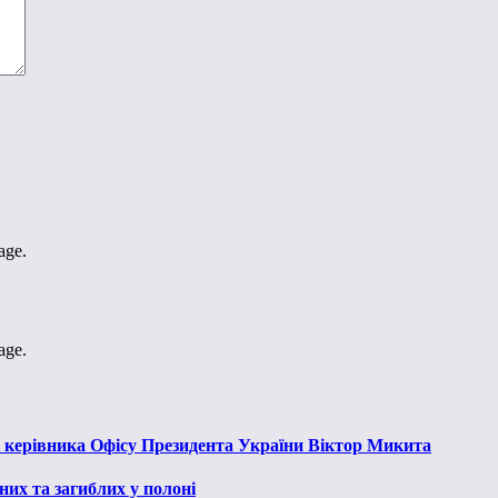
age.
age.
к керівника Офісу Президента України Віктор Микита
их та загиблих у полоні