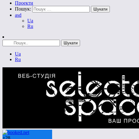
Проекти
Пошук:
asd
Ua
Ru
Ua
Ru
+
28