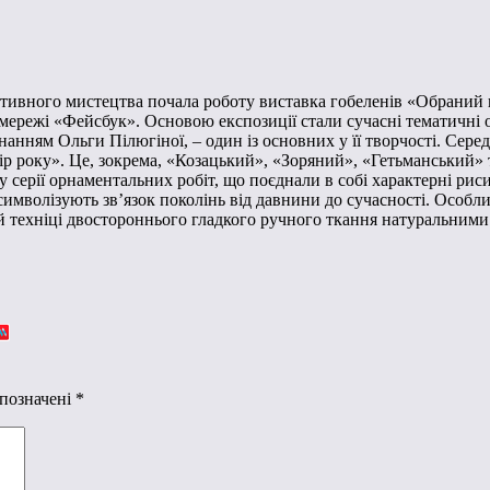
ативного мистецтва почала роботу виставка гобеленів «Обраний 
й мережі «Фейсбук». Основою експозиції стали сучасні тематичні 
нанням Ольги Пілюгіної, – один із основних у її творчості. Сере
р року». Це, зокрема, «Козацький», «Зоряний», «Гетьманський» та
 серії орнаментальних робіт, що поєднали в собі характерні риси
имволізують зв’язок поколінь від давнини до сучасності. Особли
ій техніці двостороннього гладкого ручного ткання натуральним
 позначені
*