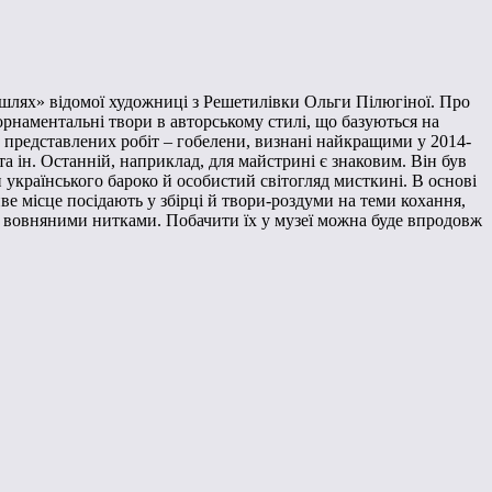
шлях» відомої художниці з Решетилівки Ольги Пілюгіної. Про
орнаментальні твори в авторському стилі, що базуються на
д представлених робіт – гобелени, визнані найкращими у 2014-
 ін. Останній, наприклад, для майстрині є знаковим. Він був
 українського бароко й особистий світогляд мисткині. В основі
ве місце посідають у збірці й твори-роздуми на теми кохання,
и вовняними нитками. Побачити їх у музеї можна буде впродовж