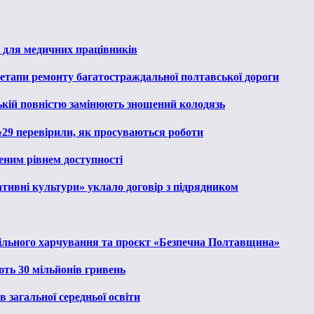
 для медичних працівників
 етапи ремонту багатостраждальної полтавської дороги
ькій повністю замінюють зношений колодязь
№29 перевірили, як просуваються роботи
еним рівнем доступності
тивні культури» уклало договір з підрядником
льного харчування та проєкт «Безпечна Полтавщина»
ють 30 мільйонів гривень
 загальної середньої освіти