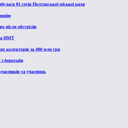
булася 81 сесія Полтавської міської ради
анцію
о після обстрілів
 на НМТ
их колекторів за 400 млн грн
 з боротьби
 учасників та учасниць