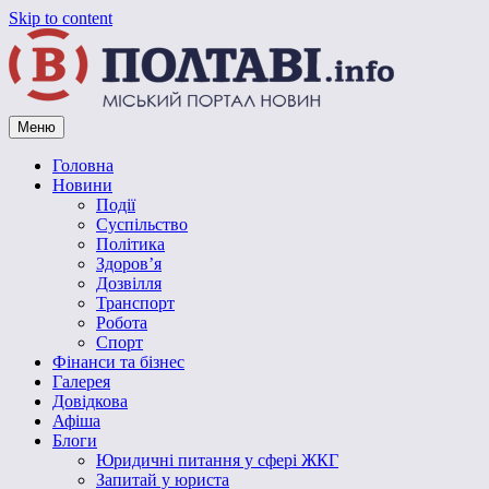
Skip to content
Меню
Vpoltave.info
Полтавський портал новин
Головна
Новини
Події
Суспільство
Політика
Здоров’я
Дозвілля
Транспорт
Робота
Спорт
Фінанси та бізнес
Галерея
Довідкова
Афіша
Блоги
Юридичні питання у сфері ЖКГ
Запитай у юриста