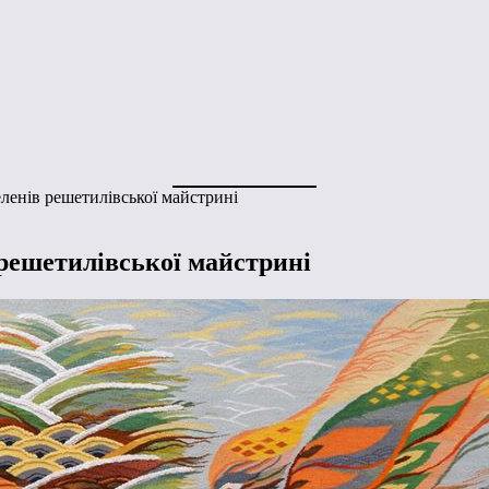
еленів решетилівської майстрині
 решетилівської майстрині