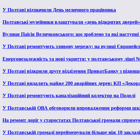
У Полтаві відзначили День медичного працівника
Полтавські музейники влаштували «день відкритих дверей»
Вулиця Паїсія Величковського: що зроблено та які наступні
У Полтаві ремонтують зливову мережу: на вулиці Європейс
Енергонезалежність та нові укриття: у полтавському ліцеї 
У Полтаві відкрили друге відділення ПриватБанку з підвищ
У Полтаві видалять майже 200 аварійних дерев: КП «Декора
У Полтаві ремонтують каналізаційний колектор на Подолі
У Полтавській ОВА обговорили впровадження реформи шкі
На ремонт доріг у старостатах Полтавської громади спряму
У Полтавській громаді перейменували більше ніж 10 закладів