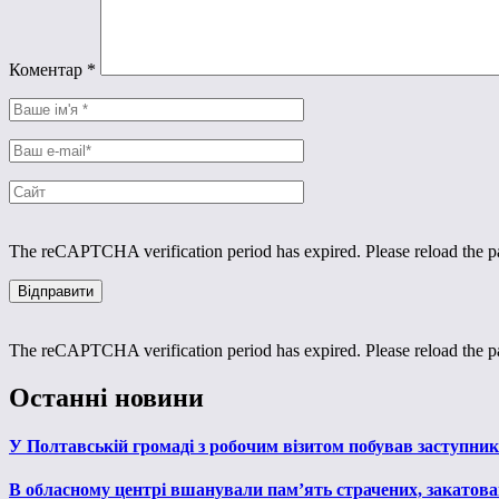
Коментар
*
The reCAPTCHA verification period has expired. Please reload the p
The reCAPTCHA verification period has expired. Please reload the p
Останні новини
У Полтавській громаді з робочим візитом побував заступни
В обласному центрі вшанували пам’ять страчених, закатован