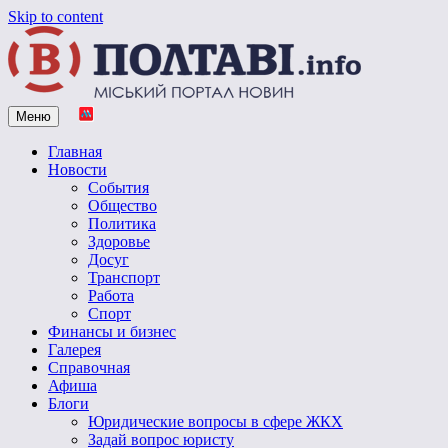
Skip to content
Меню
Vpoltave.info
Полтавский портал новостей
Главная
Новости
События
Общество
Политика
Здоровье
Досуг
Транспорт
Работа
Спорт
Финансы и бизнес
Галерея
Справочная
Афиша
Блоги
Юридические вопросы в сфере ЖКХ
Задай вопрос юристу