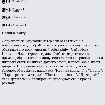
(095) 043-18-92
515
(067) 943-04-13
переглядів
(066) 394-98-34
1419
(096) 749-87-41
Правила сайту:
Допускається цитування матеріалів без отримання
попередньої згоди Vpoltave.info за умови розміщення в тексті
обов'язкового посилання на Vpoltave.info - Сайт міста
Полтави. Для інтернет-видань обов'язкове розміщення
прямого, відкритого для пошукових систем гіперпосилання на
цитовані статті не нижче другого абзацу в тексті або в якості
джерела. Порушення виняткових прав переслідується
Законом. Матеріали з плашками "Новини компаній", "Промо",
"Партнерський матеріал", "Політичні новини", "Прес-реліз"
та "Партнерський спецпроект" публікуються на правах
реклами.