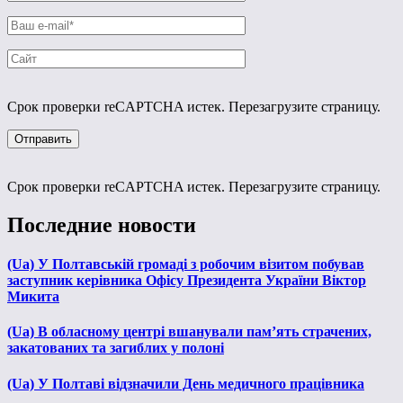
Срок проверки reCAPTCHA истек. Перезагрузите страницу.
Срок проверки reCAPTCHA истек. Перезагрузите страницу.
Последние новости
(Ua) У Полтавській громаді з робочим візитом побував
заступник керівника Офісу Президента України Віктор
Микита
(Ua) В обласному центрі вшанували пам’ять страчених,
закатованих та загиблих у полоні
(Ua) У Полтаві відзначили День медичного працівника