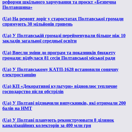
реформи шкільного харчування та проєкт «Безпечна
Полтавщина»
(Ua) На ремонт доріг у старостатах Полтавської громади
спрямують 30 мільйонів гривень
(Ua) У Полтавській громаді перейменували більше ніж 10
закладів загальної середньої освіти
(Ua) Внесли зміни до програм та показників бюджету
громади: відбулася 81 сесія Полтавської міської ради
(Ua) У Полтавському КАТП-1628 встановили сонячну
електростанцію
(Ua) КП «Декоративні культури» відновлює тепличне
господарство після обстрілів
(Ua) У Полтаві відзначили випускників, які отримали 200
балів на НМТ
(Ua) У Полтаві планують реконструювати 8 ділянок
каналізаційних колекторів за 400 млн грн