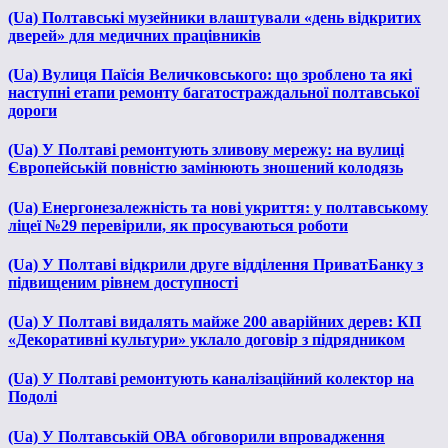
(Ua) Полтавські музейники влаштували «день відкритих
дверей» для медичних працівників
(Ua) Вулиця Паїсія Величковського: що зроблено та які
наступні етапи ремонту багатостраждальної полтавської
дороги
(Ua) У Полтаві ремонтують зливову мережу: на вулиці
Європейській повністю замінюють зношений колодязь
(Ua) Енергонезалежність та нові укриття: у полтавському
ліцеї №29 перевірили, як просуваються роботи
(Ua) У Полтаві відкрили друге відділення ПриватБанку з
підвищеним рівнем доступності
(Ua) У Полтаві видалять майже 200 аварійних дерев: КП
«Декоративні культури» уклало договір з підрядником
(Ua) У Полтаві ремонтують каналізаційний колектор на
Подолі
(Ua) У Полтавській ОВА обговорили впровадження