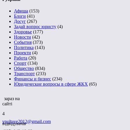
Афиша
(153)
Блоги
(41)
Досуг
(267)
Задай вопрос юристу
(4)
Здоровье
(177)
Новости
(42)
События
(373)
Политика
(143)
Проекти
(4)
Работа
(20)
Спорт
(134)
Общество
(834)
Транспорт
(233)
Финансы и бизнес
(234)
Юридические вопросы в сфере ЖКХ
(65)
зараз на
сайті
4
vpoltave2012@gmail.com
відвідувачів