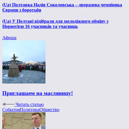
(Ua) Полтавка Надія Соколовська – дворазова чемпіонка
Європи з боротьби
(Ua) У Полтаві відібрали для молодіжного обміну з
Норвегією 16 учасників та учасниць
Афиша
Приглашаем на масляницу!
Читать статью
События
Политика
Общество