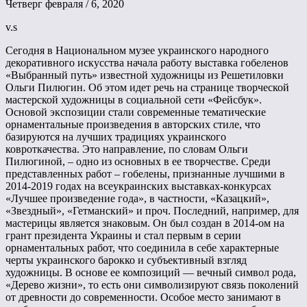
Четверг февраля / 6, 2020
v.s
Сегодня в Национальном музее украинского народного
декоративного искусства начала работу выставка гобеленов
«Выбранный путь» известной художницы из Решетиловки
Ольги Пилюгин. Об этом идет речь на странице творческой
мастерской художницы в социальной сети «Фейсбук».
Основой экспозиции стали современные тематические
орнаментальные произведения в авторских стиле, что
базируются на лучших традициях украинского
ковроткачества. Это направление, по словам Ольги
Пилюгиной, – одно из основных в ее творчестве. Среди
представленных работ – гобелены, признанные лучшими в
2014-2019 годах на всеукраинских выставках-конкурсах
«Лучшее произведение года», в частности, «Казацкий»,
«Звездный», «Гетманский» и проч. Последний, например, для
мастерицы является знаковым. Он был создан в 2014-ом на
грант президента Украины и стал первым в серии
орнаментальных работ, что соединила в себе характерные
черты украинского барокко и субъективный взгляд
художницы. В основе ее композиций — вечный символ рода,
«Дерево жизни», то есть они символизируют связь поколений
от древности до современности. Особое место занимают в