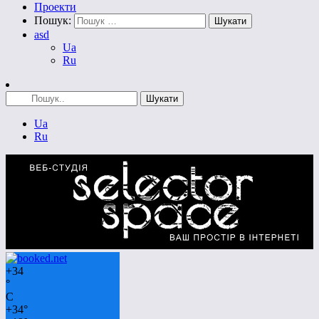
Проекти
Пошук:
asd
Ua
Ru
Ua
Ru
+
34
°
C
+
34°