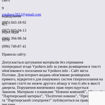
сайті
9
vpoltave2012@gmail.com
відвідувачів
(095) 043-18-92
421
(067) 943-04-13
переглядів
(066) 394-98-34
1076
(096) 749-87-41
Правила сайту:
Допускається цитування матеріалів без отримання
попередньої згоди Vpoltave.info за умови розміщення в тексті
обов'язкового посилання на Vpoltave.info - Сайт міста
Полтави. Для інтернет-видань обов'язкове розміщення
прямого, відкритого для пошукових систем гіперпосилання на
цитовані статті не нижче другого абзацу в тексті або в якості
джерела. Порушення виняткових прав переслідується
Законом. Матеріали з плашками "Новини компаній", "Промо",
"Партнерський матеріал", "Політичні новини", "Прес-реліз"
та "Партнерський спецпроект" публікуються на правах
реклами.