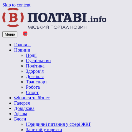
Skip to content
Меню
Vpoltave.info
Полтавський портал новин
Головна
Новини
Події
Суспільство
Політика
Здоров’я
Дозвілля
Транспорт
Робота
Спорт
Фінанси та бізнес
Галерея
Довідкова
Афіша
Блоги
Юридичні питання у сфері ЖКГ
Запитай у юриста