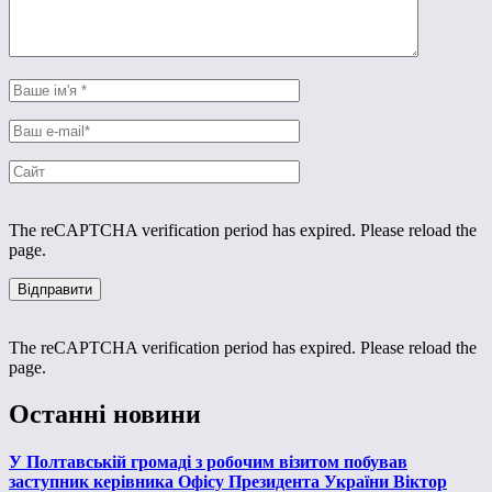
The reCAPTCHA verification period has expired. Please reload the
page.
The reCAPTCHA verification period has expired. Please reload the
page.
Останні новини
У Полтавській громаді з робочим візитом побував
заступник керівника Офісу Президента України Віктор