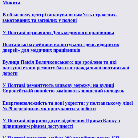
Микита
В обласному центрі вшанували пам’ять страчених,
закатованих та загиблих у полоні
У Полтаві відзначили День медичного працівника
Полтавські музейники влаштували «день відкритих
дверей» для медичних працівників
Вулиця Паїсія Величковського: що зроблено та які
наступні етапи ремонту багатостраждальної полтавської
дороги
У Полтаві ремонтують зливову мережу: на вулиці
Європейській повністю замінюють зношений колодязь
Енергонезалежність та нові укриття: у полтавському ліцеї
№29 перевірили, як просуваються роботи
У Полтаві відкрили друге відділення ПриватБанку з
підвищеним рівнем доступності