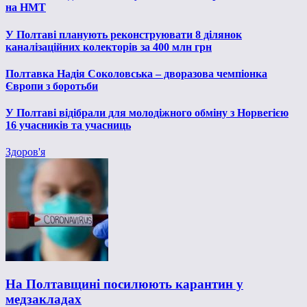
на НМТ
У Полтаві планують реконструювати 8 ділянок
каналізаційних колекторів за 400 млн грн
Полтавка Надія Соколовська – дворазова чемпіонка
Європи з боротьби
У Полтаві відібрали для молодіжного обміну з Норвегією
16 учасників та учасниць
Здоров'я
На Полтавщині посилюють карантин у
медзакладах