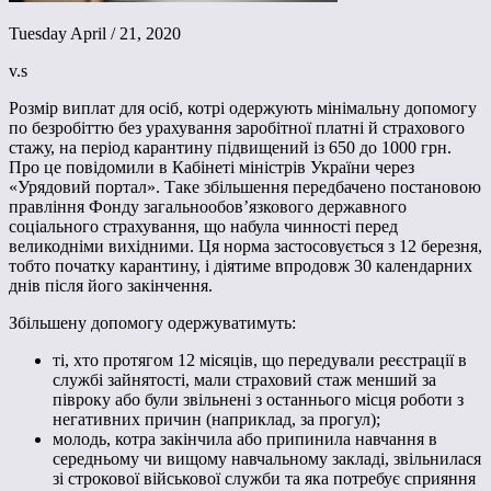
Tuesday April / 21, 2020
v.s
Розмір виплат для осіб, котрі одержують мінімальну допомогу
по безробіттю без урахування заробітної платні й страхового
стажу, на період карантину підвищений із 650 до 1000 грн.
Про це повідомили в Кабінеті міністрів України через
«Урядовий портал». Таке збільшення передбачено постановою
правління Фонду загальнообов’язкового державного
соціального страхування, що набула чинності перед
великодніми вихідними. Ця норма застосовується з 12 березня,
тобто початку карантину, і діятиме впродовж 30 календарних
днів після його закінчення.
Збільшену допомогу одержуватимуть:
ті, хто протягом 12 місяців, що передували реєстрації в
службі зайнятості, мали страховий стаж менший за
півроку або були звільнені з останнього місця роботи з
негативних причин (наприклад, за прогул);
молодь, котра закінчила або припинила навчання в
середньому чи вищому навчальному закладі, звільнилася
зі строкової військової служби та яка потребує сприяння