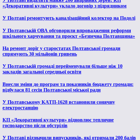
У Полтаві видалять майже 200 аварійних дерев: КП
«Декоративні культури» уклало договір з підрядником
У Полтаві ремонтують каналізаційний колектор на Подолі
У Полтавській ОВА обговорили впровадження реформи
шкільного харчування та проєкт «Безпечна Полтавщина»
На ремонт доріг у старостатах Полтавської громади
спрямують 30 мільйонів гривень
У Полтавській громаді перейменували більше ніж 10
закладів загальної середньої освіти
Внесли зміни до програм та показників бюджету громади:
відбулася 81 сесія Полтавської міської ради
У Полтавському КАТП-1628 встановили сонячну
електростанцію
КП «Декоративні культури» відновлює тепличне
господарство після обстрілів
У Полтаві відзначили випускників, які отримали 200 балів