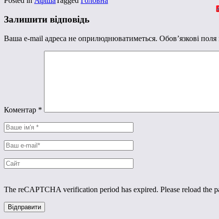
Posted in
Афіша
Tagged
Головна
Залишити відповідь
Ваша e-mail адреса не оприлюднюватиметься.
Обов’язкові поля
Коментар
*
The reCAPTCHA verification period has expired. Please reload the p