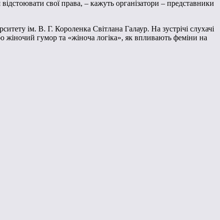
я відстоювати свої права, – кажуть організатори – представники
тету ім. В. Г. Короленка Світлана Галаур. На зустрічі слухачі
бо жіночий гумор та «жіноча логіка», як впливають феміни на