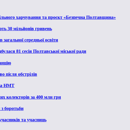
льного харчування та проєкт «Безпечна Полтавщина»
ють 30 мільйонів гривень
 загальної середньої освіти
булася 81 сесія Полтавської міської ради
анцію
о після обстрілів
 на НМТ
их колекторів за 400 млн грн
 з боротьби
 учасників та учасниць