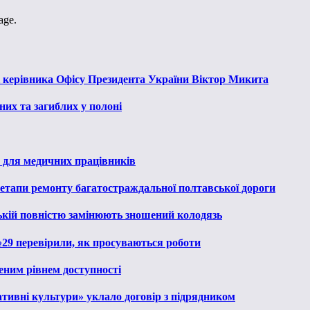
age.
к керівника Офісу Президента України Віктор Микита
их та загиблих у полоні
 для медичних працівників
 етапи ремонту багатостраждальної полтавської дороги
ькій повністю замінюють зношений колодязь
№29 перевірили, як просуваються роботи
еним рівнем доступності
тивні культури» уклало договір з підрядником