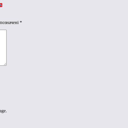
 позначені
*
age.