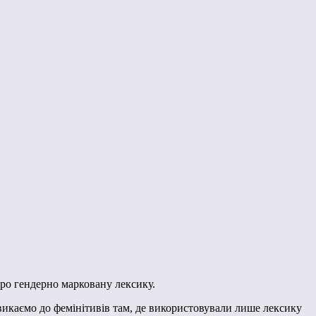
про гендерно марковану лексику.
 звикаємо до фемінітивів там, де використовували лише лексику