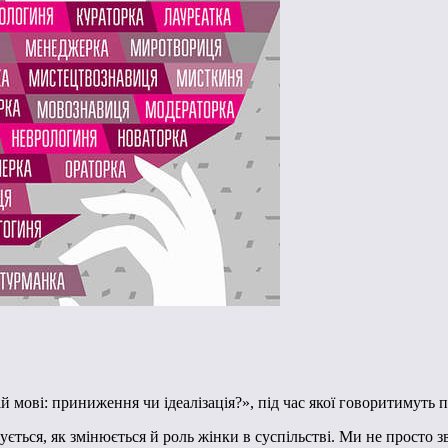
ій мові: приниження чи ідеалізація?», під час якої говоритимуть 
зується, як змінюється й роль жінки в суспільстві. Ми не просто