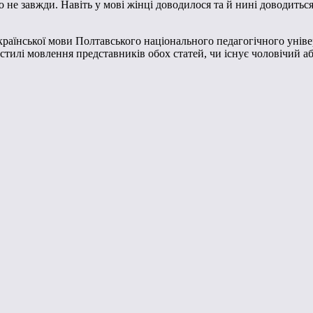
ло не завжди. Навіть у мові жінці доводилося та й нині доводитьс
аїнської мови Полтавського національного педагогічного універси
стилі мовлення представників обох статей, чи існує чоловічий а