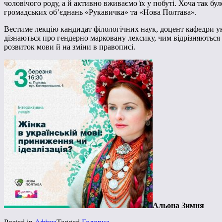
чоловічого роду, а й активно вживаємо їх у побуті. Хоча так бу
громадських об’єднань «Рукавичка» та «Нова Полтава».
Вестиме лекцію кандидат філологічних наук, доцент кафедри укр
дізнаються про гендерно марковану лексику, чим відрізняються 
розвиток мови й на зміни в правописі.
Альона Зимня