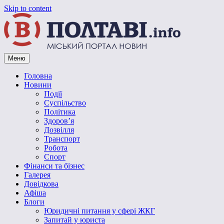
Skip to content
Меню
Vpoltave.info
Полтавський портал новин
Головна
Новини
Події
Суспільство
Політика
Здоров’я
Дозвілля
Транспорт
Робота
Спорт
Фінанси та бізнес
Галерея
Довідкова
Афіша
Блоги
Юридичні питання у сфері ЖКГ
Запитай у юриста