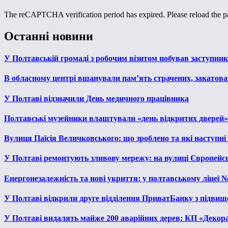
The reCAPTCHA verification period has expired. Please reload the p
Останні новини
У Полтавській громаді з робочим візитом побував заступни
В обласному центрі вшанували пам’ять страчених, закатован
У Полтаві відзначили День медичного працівника
Полтавські музейники влаштували «день відкритих дверей»
Вулиця Паїсія Величковського: що зроблено та які наступні
У Полтаві ремонтують зливову мережу: на вулиці Європейс
Енергонезалежність та нові укриття: у полтавському ліцеї 
У Полтаві відкрили друге відділення ПриватБанку з підвищ
У Полтаві видалять майже 200 аварійних дерев: КП «Декора