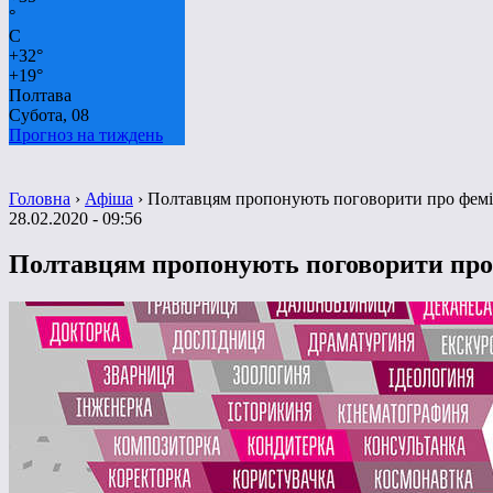
°
C
+
32°
+
19°
Полтава
Субота, 08
Прогноз на тиждень
Головна
›
Афіша
›
Полтавцям пропонують поговорити про фемі
28.02.2020 - 09:56
Полтавцям пропонують поговорити про