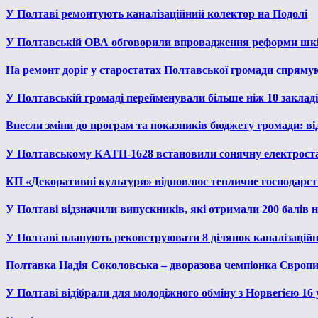
У Полтаві ремонтують каналізаційний колектор на Подолі
У Полтавській ОВА обговорили впровадження реформи шкі
На ремонт доріг у старостатах Полтавської громади спряму
У Полтавській громаді перейменували більше ніж 10 закладів
Внесли зміни до програм та показників бюджету громади: від
У Полтавському КАТП-1628 встановили сонячну електрост
КП «Декоративні культури» відновлює тепличне господарств
У Полтаві відзначили випускників, які отримали 200 балів
У Полтаві планують реконструювати 8 ділянок каналізаційн
Полтавка Надія Соколовська – дворазова чемпіонка Європи
У Полтаві відібрали для молодіжного обміну з Норвегією 16