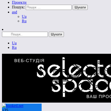
Проекти
Пошук:
asd
Ua
Ru
Ua
Ru
+
35