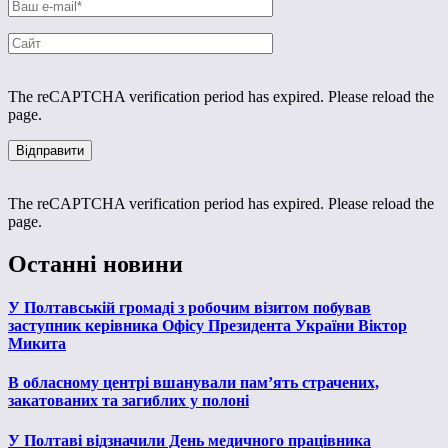
The reCAPTCHA verification period has expired. Please reload the
page.
The reCAPTCHA verification period has expired. Please reload the
page.
Останні новини
У Полтавській громаді з робочим візитом побував
заступник керівника Офісу Президента України Віктор
Микита
В обласному центрі вшанували пам’ять страчених,
закатованих та загиблих у полоні
У Полтаві відзначили День медичного працівника