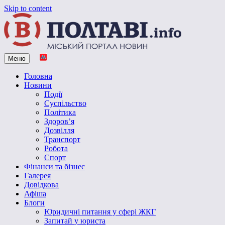
Skip to content
Меню
Vpoltave.info
Полтавський портал новин
Головна
Новини
Події
Суспільство
Політика
Здоров’я
Дозвілля
Транспорт
Робота
Спорт
Фінанси та бізнес
Галерея
Довідкова
Афіша
Блоги
Юридичні питання у сфері ЖКГ
Запитай у юриста