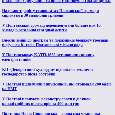
шкільного харчування та проєкт «Безпечна Полтавщина»
На ремонт доріг у старостатах Полтавської громади
спрямують 30 мільйонів гривень
У Полтавській громаді перейменували більше ніж 10
закладів загальної середньої освіти
Внесли зміни до програм та показників бюджету громади:
відбулася 81 сесія Полтавської міської ради
У Полтавському КАТП-1628 встановили сонячну
електростанцію
КП «Декоративні культури» відновлює тепличне
господарство після обстрілів
У Полтаві відзначили випускників, які отримали 200 балів
на НМТ
У Полтаві планують реконструювати 8 ділянок
каналізаційних колекторів за 400 млн грн
Полтавка Надія Соколовська – дворазова чемпіонка