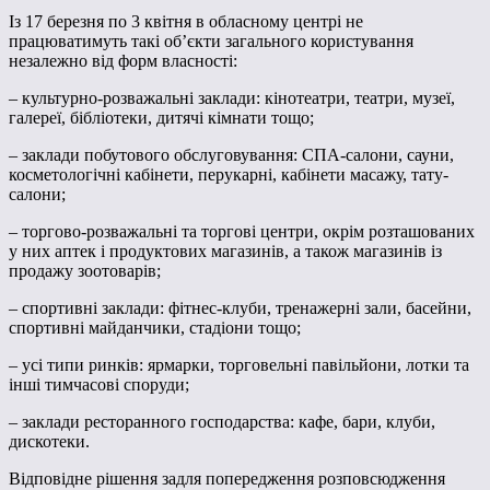
Із 17 березня по 3 квітня в обласному центрі не
працюватимуть такі об’єкти загального користування
незалежно від форм власності:
– культурно-розважальні заклади: кінотеатри, театри, музеї,
галереї, бібліотеки, дитячі кімнати тощо;
– заклади побутового обслуговування: СПА-салони, сауни,
косметологічні кабінети, перукарні, кабінети масажу, тату-
салони;
– торгово-розважальні та торгові центри, окрім розташованих
у них аптек і продуктових магазинів, а також магазинів із
продажу зоотоварів;
– спортивні заклади: фітнес-клуби, тренажерні зали, басейни,
спортивні майданчики, стадіони тощо;
– усі типи ринків: ярмарки, торговельні павільйони, лотки та
інші тимчасові споруди;
– заклади ресторанного господарства: кафе, бари, клуби,
дискотеки.
Відповідне рішення задля попередження розповсюдження