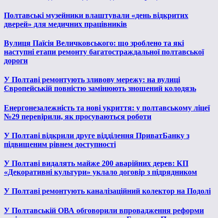
Полтавські музейники влаштували «день відкритих
дверей» для медичних працівників
Вулиця Паїсія Величковського: що зроблено та які
наступні етапи ремонту багатостраждальної полтавської
дороги
У Полтаві ремонтують зливову мережу: на вулиці
Європейській повністю замінюють зношений колодязь
Енергонезалежність та нові укриття: у полтавському ліцеї
№29 перевірили, як просуваються роботи
У Полтаві відкрили друге відділення ПриватБанку з
підвищеним рівнем доступності
У Полтаві видалять майже 200 аварійних дерев: КП
«Декоративні культури» уклало договір з підрядником
У Полтаві ремонтують каналізаційний колектор на Подолі
У Полтавській ОВА обговорили впровадження реформи