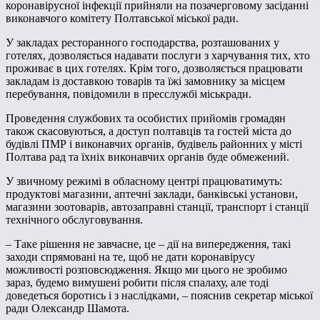
коронавірусної інфекції прийняли на позачерговому засіданні
виконавчого комітету Полтавської міської ради.
У закладах ресторанного господарства, розташованих у
готелях, дозволяється надавати послуги з харчування тих, хто
проживає в цих готелях. Крім того, дозволяється працювати
закладам із доставкою товарів та їжі замовнику за місцем
перебування, повідомили в пресслужбі міськради.
Проведення службових та особистих прийомів громадян
також скасовуються, а доступ полтавців та гостей міста до
будівлі ПМР і виконавчих органів, будівель районних у місті
Полтава рад та їхніх виконавчих органів буде обмежений.
У звичному режимі в обласному центрі працюватимуть:
продуктові магазини, аптечні заклади, банківські установи,
магазини зоотоварів, автозаправні станції, транспорт і станції
технічного обслуговування.
– Таке рішення не завчасне, це – дії на випередження, такі
заходи спрямовані на те, щоб не дати коронавірусу
можливості розповсюдження. Якщо ми цього не зробимо
зараз, будемо вимушені робити після спалаху, але тоді
доведеться боротись і з наслідками, – пояснив секретар міської
ради Олександр Шамота.