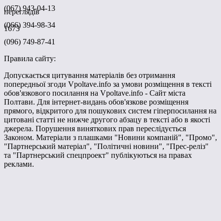
(067) 943-04-13
переглядів
(066) 394-98-34
1673
(096) 749-87-41
Правила сайту:
Допускається цитування матеріалів без отримання
попередньої згоди Vpoltave.info за умови розміщення в тексті
обов'язкового посилання на Vpoltave.info - Сайт міста
Полтави. Для інтернет-видань обов'язкове розміщення
прямого, відкритого для пошукових систем гіперпосилання на
цитовані статті не нижче другого абзацу в тексті або в якості
джерела. Порушення виняткових прав переслідується
Законом. Матеріали з плашками "Новини компаній", "Промо",
"Партнерський матеріал", "Політичні новини", "Прес-реліз"
та "Партнерський спецпроект" публікуються на правах
реклами.