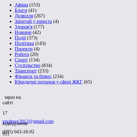
Афіша
(153)
Блоги
(41)
Дозвілля
(267)
Запитай у юриста
(4)
Здоров'я
(177)
Новини
(42)
Події
(373)
Політика
(143)
Проекти
(4)
Робота
(20)
Спорт
(134)
Суспільство
(834)
Транспорт
(233)
Фінанси та бізнес
(234)
Юридичні питання у сфері ЖКГ
(65)
зараз на
сайті
17
vpoltave2012@gmail.com
відвідувачів
(095) 043-18-92
911