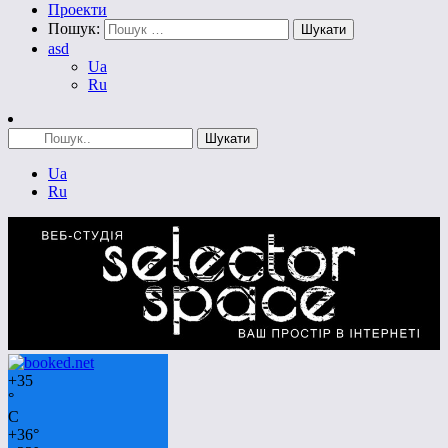
Проекти
Пошук:
asd
Ua
Ru
Ua
Ru
+
35
°
C
+
36°