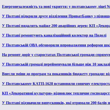
Енергонезалежність та нові укриття: у полтавському ліцеї 
У Полтаві відкрили друге відділення ПриватБанку з підвищ
У Полтаві видалять майже 200 аварійних дерев: КП «Декора
У Полтаві ремонтують каналізаційний колектор на Подолі
У Полтавській ОВА обговорили впровадження реформи шкі
На ремонт доріг у старостатах Полтавської громади спряму
У Полтавській громаді перейменували більше ніж 10 закладів
Внесли зміни до програм та показників бюджету громади: від
У Полтавському КАТП-1628 встановили сонячну електрост
КП «Декоративні культури» відновлює тепличне господарств
У Полтаві відзначили випускників, які отримали 200 балів