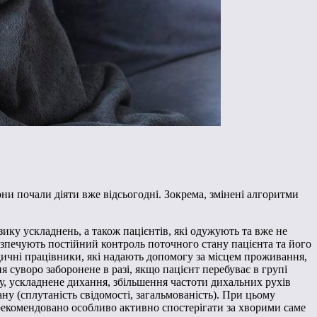
и почали діяти вже відсьогодні. Зокрема, змінені алгоритми
ику ускладнень, а також пацієнтів, які одужують та вже не
езпечують постійний контроль поточного стану пацієнта та його
дичні працівники, які надають допомогу за місцем проживання,
 суворо заборонене в разі, якщо пацієнт перебуває в групі
у, ускладнене дихання, збільшення частоти дихальних рухів
ну (сплутаність свідомості, загальмованість). При цьому
екомендовано особливо активно спостерігати за хворими саме