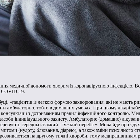
ння медичної допомоги хворим із коронавірусною інфекцією. Вон
а COVID-19.
уці, «пацієнтів із легкою формою захворювання, які не мають риз
ати амбулаторно, тобто в домашніх умовах. При цьому лікарі заб
і консультації з дотриманням правил інфекційного контролю. Ме
засоби індивідуального захисту. Амбулаторне (домашнє) лікування
еризують середньо-тяжкий і тяжкий перебіг». Мова йде про ядух
птоми (нудоту, блювання, діарею), а також зміни психічного ста
розвиваються на другому тижні хвороби, тому медпрацівникам р