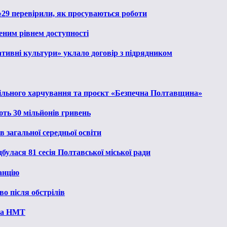
№29 перевірили, як просуваються роботи
еним рівнем доступності
тивні культури» уклало договір з підрядником
льного харчування та проєкт «Безпечна Полтавщина»
ють 30 мільйонів гривень
 загальної середньої освіти
булася 81 сесія Полтавської міської ради
анцію
о після обстрілів
 на НМТ