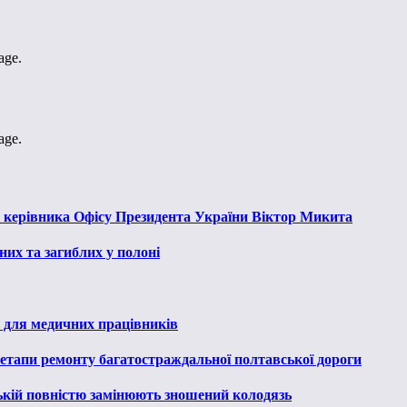
age.
age.
к керівника Офісу Президента України Віктор Микита
их та загиблих у полоні
 для медичних працівників
 етапи ремонту багатостраждальної полтавської дороги
ькій повністю замінюють зношений колодязь