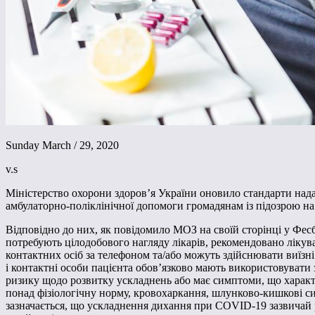
Sunday March / 29, 2020
v.s
Міністерство охорони здоров’я України оновило стандарти нада
амбулаторно-поліклінічної допомоги громадянам із підозрою н
Відповідно до них, як повідомило МОЗ на своїй сторінці у Фесб
потребують цілодобового нагляду лікарів, рекомендовано лікув
контактних осіб за телефоном та/або можуть здійснювати виїзн
і контактні особи пацієнта обов’язково мають використовувати 
ризику щодо розвитку ускладнень або має симптоми, що характ
понад фізіологічну норму, кровохаркання, шлунково-кишкові сим
зазначається, що ускладнення дихання при COVID-19 зазвичай 