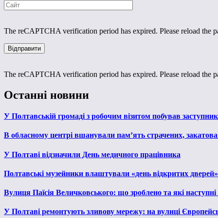
The reCAPTCHA verification period has expired. Please reload the p
The reCAPTCHA verification period has expired. Please reload the p
Останні новини
У Полтавській громаді з робочим візитом побував заступни
В обласному центрі вшанували пам’ять страчених, закатован
У Полтаві відзначили День медичного працівника
Полтавські музейники влаштували «день відкритих дверей»
Вулиця Паїсія Величковського: що зроблено та які наступні
У Полтаві ремонтують зливову мережу: на вулиці Європейс