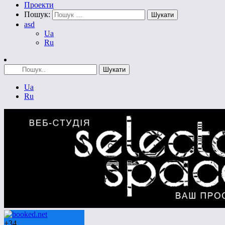
Проекти
Пошук:
asd
Ua
Ru
Ua
Ru
+
34