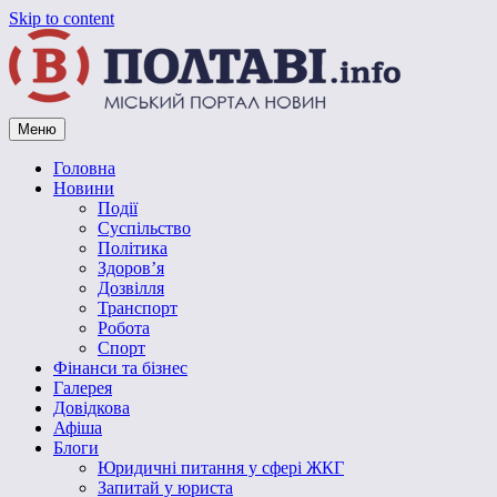
Skip to content
Меню
Vpoltave.info
Полтавський портал новин
Головна
Новини
Події
Суспільство
Політика
Здоров’я
Дозвілля
Транспорт
Робота
Спорт
Фінанси та бізнес
Галерея
Довідкова
Афіша
Блоги
Юридичні питання у сфері ЖКГ
Запитай у юриста