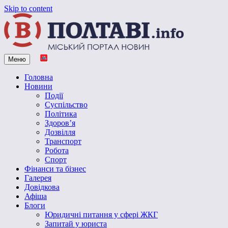
Skip to content
Меню
Vpoltave.info
Полтавський портал новин
Головна
Новини
Події
Суспільство
Політика
Здоров’я
Дозвілля
Транспорт
Робота
Спорт
Фінанси та бізнес
Галерея
Довідкова
Афіша
Блоги
Юридичні питання у сфері ЖКГ
Запитай у юриста