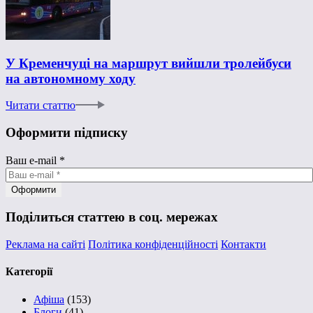
У Кременчуці на маршрут вийшли тролейбуси
на автономному ходу
Читати статтю
Оформити підписку
Ваш e-mail
*
Поділиться статтею в соц. мережах
Реклама на сайті
Політика конфіденційності
Контакти
Категорії
Афіша
(153)
Блоги
(41)