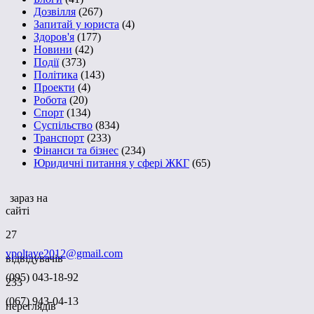
Дозвілля
(267)
Запитай у юриста
(4)
Здоров'я
(177)
Новини
(42)
Події
(373)
Політика
(143)
Проекти
(4)
Робота
(20)
Спорт
(134)
Суспільство
(834)
Транспорт
(233)
Фінанси та бізнес
(234)
Юридичні питання у сфері ЖКГ
(65)
зараз на
сайті
27
vpoltave2012@gmail.com
відвідувачів
(095) 043-18-92
233
(067) 943-04-13
переглядів