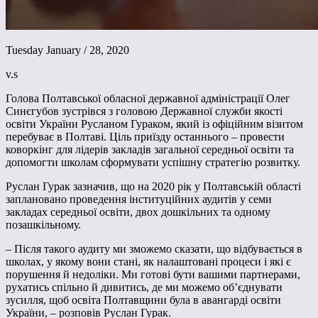
Tuesday January / 28, 2020
v.s
Голова Полтавської обласної державної адміністрації Олег
Синєгубов зустрівся з головою Державної служби якості
освіти України Русланом Гураком, який із офіційним візитом
перебуває в Полтаві. Ціль приїзду останнього – провести
коворкінг для лідерів закладів загальної середньої освіти та
допомогти школам сформувати успішну стратегію розвитку.
Руслан Гурак зазначив, що на 2020 рік у Полтавській області
заплановано проведення інституційних аудитів у семи
закладах середньої освіти, двох дошкільних та одному
позашкільному.
– Після такого аудиту ми зможемо сказати, що відбувається в
школах, у якому вони стані, як налаштовані процеси і які є
порушення й недоліки. Ми готові бути вашими партнерами,
рухатись спільно й дивитись, де ми можемо об’єднувати
зусилля, щоб освіта Полтавщини була в авангарді освіти
України, – розповів Руслан Гурак.