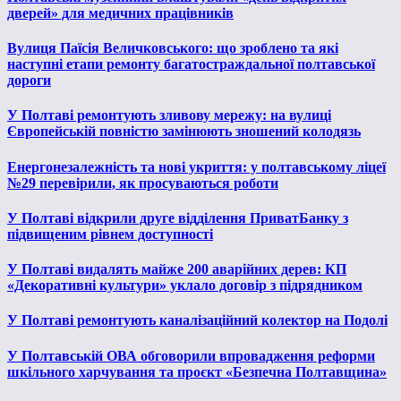
дверей» для медичних працівників
Вулиця Паїсія Величковського: що зроблено та які
наступні етапи ремонту багатостраждальної полтавської
дороги
У Полтаві ремонтують зливову мережу: на вулиці
Європейській повністю замінюють зношений колодязь
Енергонезалежність та нові укриття: у полтавському ліцеї
№29 перевірили, як просуваються роботи
У Полтаві відкрили друге відділення ПриватБанку з
підвищеним рівнем доступності
У Полтаві видалять майже 200 аварійних дерев: КП
«Декоративні культури» уклало договір з підрядником
У Полтаві ремонтують каналізаційний колектор на Подолі
У Полтавській ОВА обговорили впровадження реформи
шкільного харчування та проєкт «Безпечна Полтавщина»