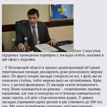
Олег Синєгубов
підтримує проведення перевірок у закладах освіти, оскільки в
цій сфері є недоліки.
– У Полтавській області в процесі децентралізації об’єднані
територіальні громади декларують дуже розгалужену мережу
шкіл. По факту опорні заклади створили не всі, є філії, які не
понизили ступінь, тобто мережа шкіл не оптимізована. Крім
того, у регіоні функціонує 25 закладів освіти інтернатного
типу. Вони називаються по-різному – спортивними ліцеями,
науковими, але там із понеділка по п’ятницю навчаються не
лише сироти, а й діти з благополучних родин. У деяких
закладах утримання однієї дитини в рік становить до 500 тис.
грн. Ми зараз розробляємо програму, щоб максимально