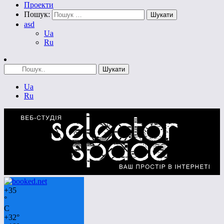
Проекти
Пошук:
asd
Ua
Ru
Ua
Ru
+
35
°
C
+
32°