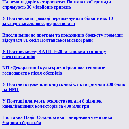
На ремонт доріг у старостатах Полтавської громади
спрямують 30 мільйонів гривень
У Полтавській громаді перейменували більше ніж 10
закладів загальної середньої освіти
Внесли зміни до програм та показників бюджету громади:
відбулася 81 сесія Полтавської міської ради
У Полтавському КАТП-1628 встановили сонячну
електростанцію
КП «Декоративні культури» відновлює тепличне
господарство після обстрілів
У Полтаві відзначили випускників, які отримали 200 балів
на НМТ
У Полтаві планують реконструювати 8 ділянок
каналізаційних колекторів за 400 млн грн
Полтавка Надія Соколовська – дворазова чемпіонка
Європи з боротьби