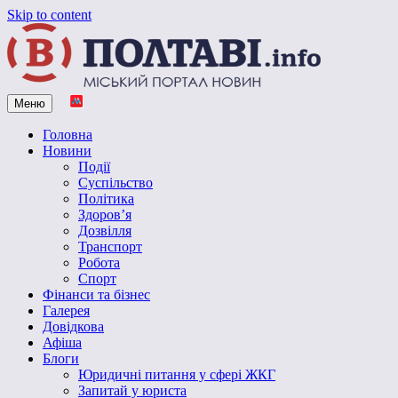
Skip to content
Меню
Vpoltave.info
Полтавський портал новин
Головна
Новини
Події
Суспільство
Політика
Здоров’я
Дозвілля
Транспорт
Робота
Спорт
Фінанси та бізнес
Галерея
Довідкова
Афіша
Блоги
Юридичні питання у сфері ЖКГ
Запитай у юриста