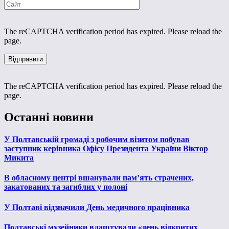
The reCAPTCHA verification period has expired. Please reload the
page.
The reCAPTCHA verification period has expired. Please reload the
page.
Останні новини
У Полтавській громаді з робочим візитом побував
заступник керівника Офісу Президента України Віктор
Микита
В обласному центрі вшанували пам’ять страчених,
закатованих та загиблих у полоні
У Полтаві відзначили День медичного працівника
Полтавські музейники влаштували «день відкритих