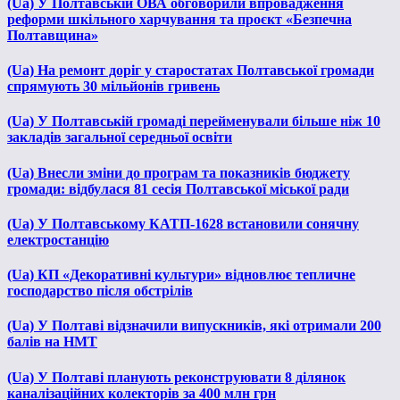
(Ua) У Полтавській ОВА обговорили впровадження
реформи шкільного харчування та проєкт «Безпечна
Полтавщина»
(Ua) На ремонт доріг у старостатах Полтавської громади
спрямують 30 мільйонів гривень
(Ua) У Полтавській громаді перейменували більше ніж 10
закладів загальної середньої освіти
(Ua) Внесли зміни до програм та показників бюджету
громади: відбулася 81 сесія Полтавської міської ради
(Ua) У Полтавському КАТП-1628 встановили сонячну
електростанцію
(Ua) КП «Декоративні культури» відновлює тепличне
господарство після обстрілів
(Ua) У Полтаві відзначили випускників, які отримали 200
балів на НМТ
(Ua) У Полтаві планують реконструювати 8 ділянок
каналізаційних колекторів за 400 млн грн