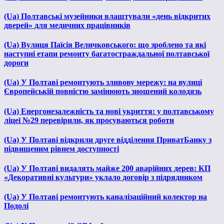
(Ua) Полтавські музейники влаштували «день відкритих
дверей» для медичних працівників
(Ua) Вулиця Паїсія Величковського: що зроблено та які
наступні етапи ремонту багатостраждальної полтавської
дороги
(Ua) У Полтаві ремонтують зливову мережу: на вулиці
Європейській повністю замінюють зношений колодязь
(Ua) Енергонезалежність та нові укриття: у полтавському
ліцеї №29 перевірили, як просуваються роботи
(Ua) У Полтаві відкрили друге відділення ПриватБанку з
підвищеним рівнем доступності
(Ua) У Полтаві видалять майже 200 аварійних дерев: КП
«Декоративні культури» уклало договір з підрядником
(Ua) У Полтаві ремонтують каналізаційний колектор на
Подолі