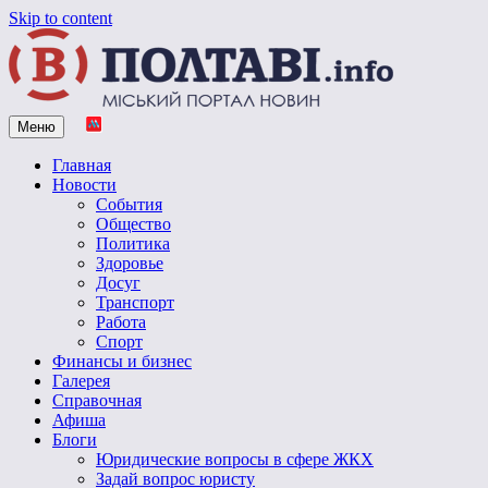
Skip to content
Меню
Vpoltave.info
Полтавский портал новостей
Главная
Новости
События
Общество
Политика
Здоровье
Досуг
Транспорт
Работа
Спорт
Финансы и бизнес
Галерея
Справочная
Афиша
Блоги
Юридические вопросы в сфере ЖКХ
Задай вопрос юристу