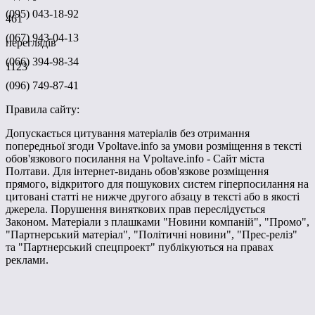
(095) 043-18-92
461
(067) 943-04-13
переглядів
(066) 394-98-34
1123
(096) 749-87-41
Правила сайту:
Допускається цитування матеріалів без отримання
попередньої згоди Vpoltave.info за умови розміщення в тексті
обов'язкового посилання на Vpoltave.info - Сайт міста
Полтави. Для інтернет-видань обов'язкове розміщення
прямого, відкритого для пошукових систем гіперпосилання на
цитовані статті не нижче другого абзацу в тексті або в якості
джерела. Порушення виняткових прав переслідується
Законом. Матеріали з плашками "Новини компаній", "Промо",
"Партнерський матеріал", "Політичні новини", "Прес-реліз"
та "Партнерський спецпроект" публікуються на правах
реклами.