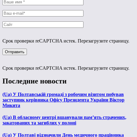
Срок проверки reCAPTCHA истек. Перезагрузите страницу.
Срок проверки reCAPTCHA истек. Перезагрузите страницу.
Последние новости
(Ua) У Полтавській громаді з робочим візитом побував
заступник керівника Офісу Президента України Віктор
Микита
(Ua) В обласному центрі вшанували пам’ять страчених,
закатованих та загиблих у полоні
(Ua) У Полтаві відзначили День медичного працівника