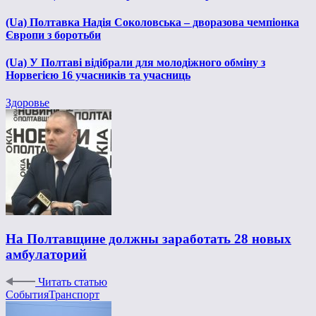
(Ua) Полтавка Надія Соколовська – дворазова чемпіонка
Європи з боротьби
(Ua) У Полтаві відібрали для молодіжного обміну з
Норвегією 16 учасників та учасниць
Здоровье
На Полтавщине должны заработать 28 новых
амбулаторий
Читать статью
События
Транспорт