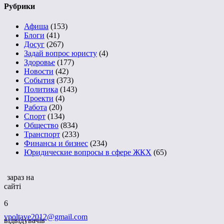
Рубрики
Афиша
(153)
Блоги
(41)
Досуг
(267)
Задай вопрос юристу
(4)
Здоровье
(177)
Новости
(42)
События
(373)
Политика
(143)
Проекти
(4)
Работа
(20)
Спорт
(134)
Общество
(834)
Транспорт
(233)
Финансы и бизнес
(234)
Юридические вопросы в сфере ЖКХ
(65)
зараз на
сайті
6
vpoltave2012@gmail.com
відвідувачів