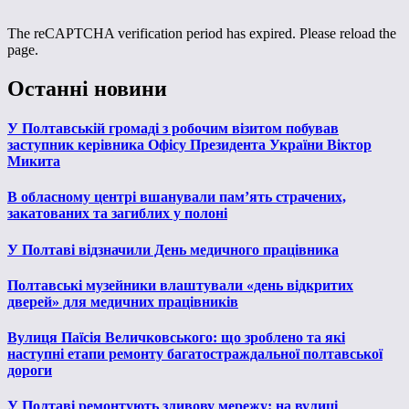
The reCAPTCHA verification period has expired. Please reload the
page.
Останні новини
У Полтавській громаді з робочим візитом побував
заступник керівника Офісу Президента України Віктор
Микита
В обласному центрі вшанували пам’ять страчених,
закатованих та загиблих у полоні
У Полтаві відзначили День медичного працівника
Полтавські музейники влаштували «день відкритих
дверей» для медичних працівників
Вулиця Паїсія Величковського: що зроблено та які
наступні етапи ремонту багатостраждальної полтавської
дороги
У Полтаві ремонтують зливову мережу: на вулиці