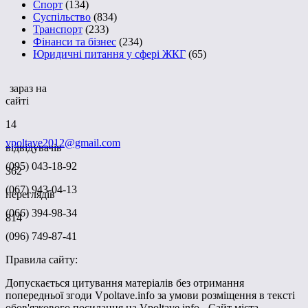
Спорт
(134)
Суспільство
(834)
Транспорт
(233)
Фінанси та бізнес
(234)
Юридичні питання у сфері ЖКГ
(65)
зараз на
сайті
14
vpoltave2012@gmail.com
відвідувачів
(095) 043-18-92
362
(067) 943-04-13
переглядів
(066) 394-98-34
814
(096) 749-87-41
Правила сайту:
Допускається цитування матеріалів без отримання
попередньої згоди Vpoltave.info за умови розміщення в тексті
обов'язкового посилання на Vpoltave.info - Сайт міста