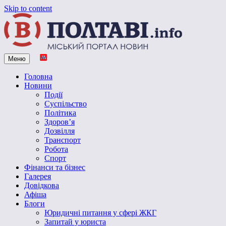
Skip to content
Меню
Vpoltave.info
Полтавський портал новин
Головна
Новини
Події
Суспільство
Політика
Здоров’я
Дозвілля
Транспорт
Робота
Спорт
Фінанси та бізнес
Галерея
Довідкова
Афіша
Блоги
Юридичні питання у сфері ЖКГ
Запитай у юриста