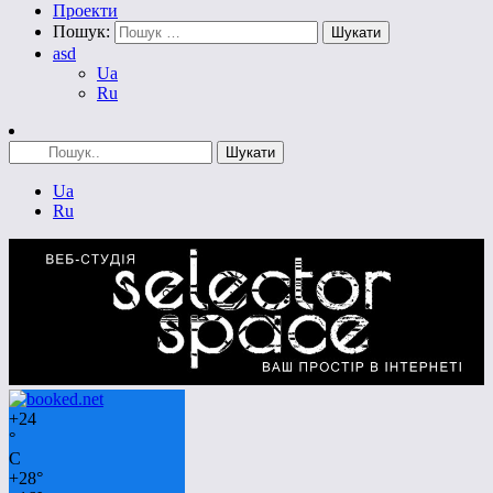
Проекти
Пошук:
asd
Ua
Ru
Ua
Ru
+
24
°
C
+
28°