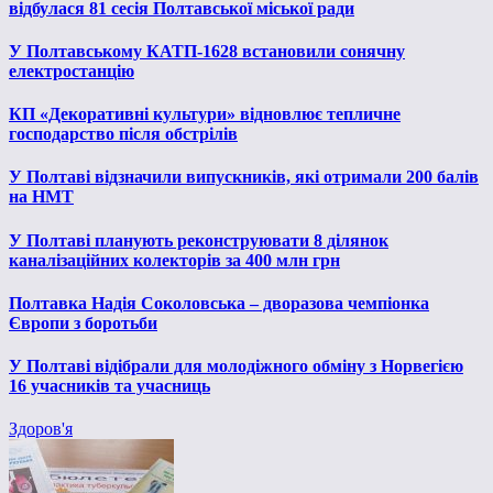
відбулася 81 сесія Полтавської міської ради
У Полтавському КАТП-1628 встановили сонячну
електростанцію
КП «Декоративні культури» відновлює тепличне
господарство після обстрілів
У Полтаві відзначили випускників, які отримали 200 балів
на НМТ
У Полтаві планують реконструювати 8 ділянок
каналізаційних колекторів за 400 млн грн
Полтавка Надія Соколовська – дворазова чемпіонка
Європи з боротьби
У Полтаві відібрали для молодіжного обміну з Норвегією
16 учасників та учасниць
Здоров'я