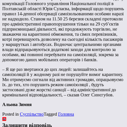
комунікації Головного управління Національної поліції в
Полтавській області Юрія Сулаєва, інформації щодо порушень
правил 14-денної обсервації самоізольованими особами наразі
не надходило. Станом на 11.50 25 березня складені протоколи
про адміністративні правопорушення тільки на 29 суб’єктів
підприємницької діяльності, які продовжують торгівлю, не
зважаючи на карантинні обмеження, та сімох перевізників,
котрі перевищують дозволену на сьогодні кількість пасажирів
у маршрутках і автобусах. Водночас центральними органами
влади відпрацьовуються додаткові заходи для контролю за
особами, які повинні перебувати на самоізоляції, зокрема за
допомогою даних мобільних операторів і банків.
– Я ще раз звертаюся до цих людей: залишайтесь на
самоізоляції й у жодному разі не порушуйте вимог карантину.
Ми отримуємо сигнали від активних громадян, опрацьовуємо
їх. до тих, хто порушить режим самоізоляції , будуть
застосовані дуже жорсткі санкції – від адміністративної до
кримінальної відповідальності, – сказав Олег Синєгубов.
Альона Зимня
Posted in
Суспільство
Tagged
Головна
Залишити відповідь