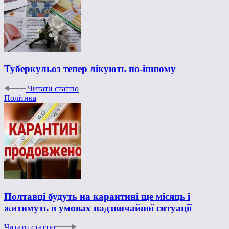
Туберкульоз тепер лікують по-іншому
Читати статтю
Політика
Полтавці будуть на карантині ще місяць і
житимуть в умовах надзвичайної ситуації
Читати статтю