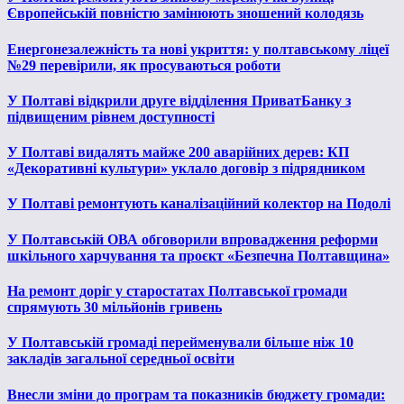
Європейській повністю замінюють зношений колодязь
Енергонезалежність та нові укриття: у полтавському ліцеї
№29 перевірили, як просуваються роботи
У Полтаві відкрили друге відділення ПриватБанку з
підвищеним рівнем доступності
У Полтаві видалять майже 200 аварійних дерев: КП
«Декоративні культури» уклало договір з підрядником
У Полтаві ремонтують каналізаційний колектор на Подолі
У Полтавській ОВА обговорили впровадження реформи
шкільного харчування та проєкт «Безпечна Полтавщина»
На ремонт доріг у старостатах Полтавської громади
спрямують 30 мільйонів гривень
У Полтавській громаді перейменували більше ніж 10
закладів загальної середньої освіти
Внесли зміни до програм та показників бюджету громади: