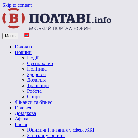
Skip to content
Меню
Vpoltave.info
Полтавський портал новин
Головна
Новини
Події
Суспільство
Політика
Здоров’я
Дозвілля
Транспорт
Робота
Спорт
Фінанси та бізнес
Галерея
Довідкова
Афіша
Блоги
Юридичні питання у сфері ЖКГ
Запитай у юриста