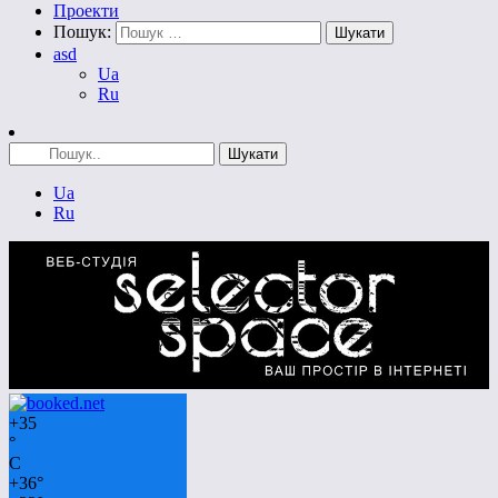
Проекти
Пошук:
asd
Ua
Ru
Ua
Ru
+
35
°
C
+
36°