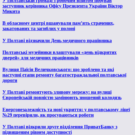
У Полтавській громаді з робочим візитом побував
заступник керівника Офісу Президента України Віктор
Микита
В обласному центрі вшанували пам’ять страчених,
закатованих та загиблих у полоні
У Полтаві відзначили День медичного працівника
Полтавські музейники влаштували «день відкритих
дверей» для медичних працівників
Вулиця Паїсія Величковського: що зроблено та які
наступні етапи ремонту багатостраждальної полтавської
дороги
У Полтаві ремонтують зливову мережу: на вулиці
Європейській повністю замінюють зношений колодязь
Енергонезалежність та нові укриття: у полтавському ліцеї
№29 перевірили, як просуваються роботи
У Полтаві відкрили друге відділення ПриватБанку з
підвищеним рівнем доступності