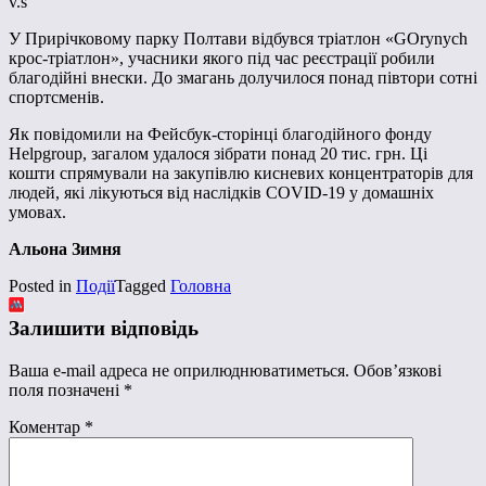
v.s
У Прирічковому парку Полтави відбувся тріатлон «GOrynych
крос-тріатлон», учасники якого під час реєстрації робили
благодійні внески. До змагань долучилося понад півтори сотні
спортсменів.
Як повідомили на Фейсбук-сторінці благодійного фонду
Helpgroup, загалом удалося зібрати понад 20 тис. грн. Ці
кошти спрямували на закупівлю кисневих концентраторів для
людей, які лікуються від наслідків COVID-19 у домашніх
умовах.
Альона Зимня
Posted in
Події
Tagged
Головна
Залишити відповідь
Ваша e-mail адреса не оприлюднюватиметься.
Обов’язкові
поля позначені
*
Коментар
*