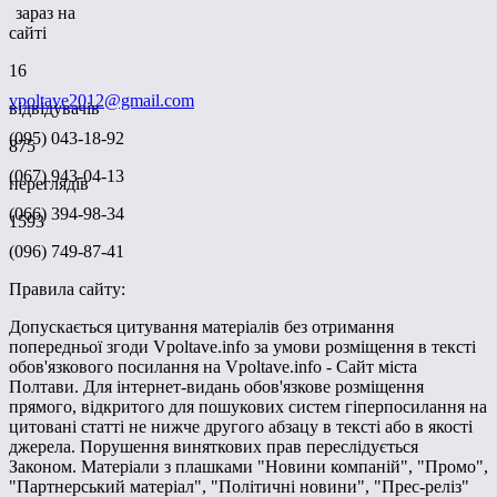
зараз на
сайті
16
vpoltave2012@gmail.com
відвідувачів
(095) 043-18-92
875
(067) 943-04-13
переглядів
(066) 394-98-34
1593
(096) 749-87-41
Правила сайту:
Допускається цитування матеріалів без отримання
попередньої згоди Vpoltave.info за умови розміщення в тексті
обов'язкового посилання на Vpoltave.info - Сайт міста
Полтави. Для інтернет-видань обов'язкове розміщення
прямого, відкритого для пошукових систем гіперпосилання на
цитовані статті не нижче другого абзацу в тексті або в якості
джерела. Порушення виняткових прав переслідується
Законом. Матеріали з плашками "Новини компаній", "Промо",
"Партнерський матеріал", "Політичні новини", "Прес-реліз"