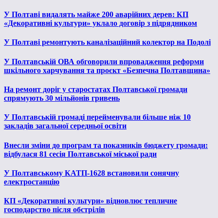
У Полтаві видалять майже 200 аварійних дерев: КП
«Декоративні культури» уклало договір з підрядником
У Полтаві ремонтують каналізаційний колектор на Подолі
У Полтавській ОВА обговорили впровадження реформи
шкільного харчування та проєкт «Безпечна Полтавщина»
На ремонт доріг у старостатах Полтавської громади
спрямують 30 мільйонів гривень
У Полтавській громаді перейменували більше ніж 10
закладів загальної середньої освіти
Внесли зміни до програм та показників бюджету громади:
відбулася 81 сесія Полтавської міської ради
У Полтавському КАТП-1628 встановили сонячну
електростанцію
КП «Декоративні культури» відновлює тепличне
господарство після обстрілів