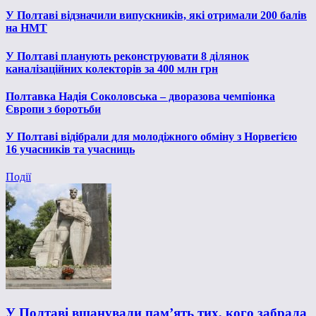
У Полтаві відзначили випускників, які отримали 200 балів
на НМТ
У Полтаві планують реконструювати 8 ділянок
каналізаційних колекторів за 400 млн грн
Полтавка Надія Соколовська – дворазова чемпіонка
Європи з боротьби
У Полтаві відібрали для молодіжного обміну з Норвегією
16 учасників та учасниць
Події
У Полтаві вшанували пам’ять тих, кого забрала