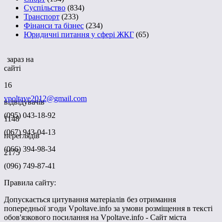
Суспільство
(834)
Транспорт
(233)
Фінанси та бізнес
(234)
Юридичні питання у сфері ЖКГ
(65)
зараз на
сайті
16
vpoltave2012@gmail.com
відвідувачів
(095) 043-18-92
1148
(067) 943-04-13
переглядів
(066) 394-98-34
2175
(096) 749-87-41
Правила сайту:
Допускається цитування матеріалів без отримання
попередньої згоди Vpoltave.info за умови розміщення в тексті
обов'язкового посилання на Vpoltave.info - Сайт міста