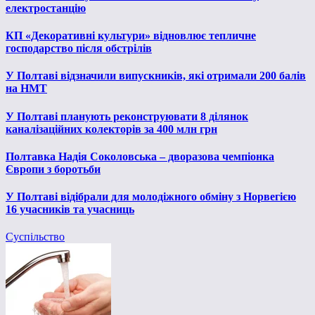
електростанцію
КП «Декоративні культури» відновлює тепличне
господарство після обстрілів
У Полтаві відзначили випускників, які отримали 200 балів
на НМТ
У Полтаві планують реконструювати 8 ділянок
каналізаційних колекторів за 400 млн грн
Полтавка Надія Соколовська – дворазова чемпіонка
Європи з боротьби
У Полтаві відібрали для молодіжного обміну з Норвегією
16 учасників та учасниць
Суспільство