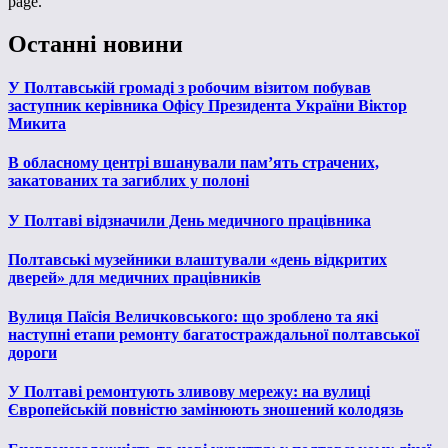
page.
Останні новини
У Полтавській громаді з робочим візитом побував
заступник керівника Офісу Президента України Віктор
Микита
В обласному центрі вшанували пам’ять страчених,
закатованих та загиблих у полоні
У Полтаві відзначили День медичного працівника
Полтавські музейники влаштували «день відкритих
дверей» для медичних працівників
Вулиця Паїсія Величковського: що зроблено та які
наступні етапи ремонту багатостраждальної полтавської
дороги
У Полтаві ремонтують зливову мережу: на вулиці
Європейській повністю замінюють зношений колодязь