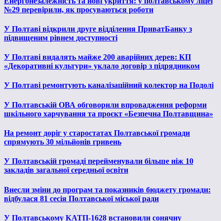
Енергонезалежність та нові укриття: у полтавському ліцеї
№29 перевірили, як просуваються роботи
У Полтаві відкрили друге відділення ПриватБанку з
підвищеним рівнем доступності
У Полтаві видалять майже 200 аварійних дерев: КП
«Декоративні культури» уклало договір з підрядником
У Полтаві ремонтують каналізаційний колектор на Подолі
У Полтавській ОВА обговорили впровадження реформи
шкільного харчування та проєкт «Безпечна Полтавщина»
На ремонт доріг у старостатах Полтавської громади
спрямують 30 мільйонів гривень
У Полтавській громаді перейменували більше ніж 10
закладів загальної середньої освіти
Внесли зміни до програм та показників бюджету громади:
відбулася 81 сесія Полтавської міської ради
У Полтавському КАТП-1628 встановили сонячну