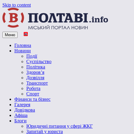
Skip to content
Меню
Vpoltave.info
Полтавський портал новин
Головна
Новини
Події
Суспільство
Політика
Здоров’я
Дозвілля
Транспорт
Робота
Спорт
Фінанси та бізнес
Галерея
Довідкова
Афіша
Блоги
Юридичні питання у сфері ЖКГ
Запитай у юриста