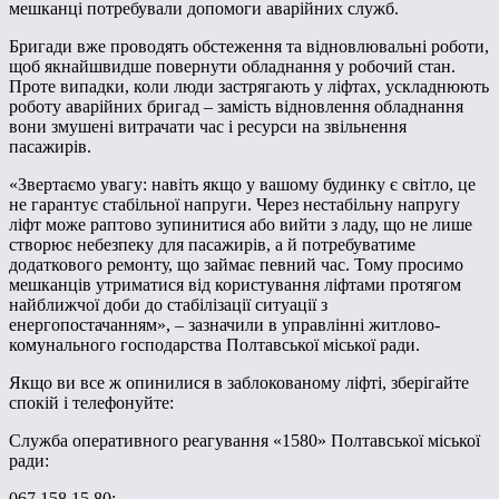
мешканці потребували допомоги аварійних служб.
Бригади вже проводять обстеження та відновлювальні роботи,
щоб якнайшвидше повернути обладнання у робочий стан.
Проте випадки, коли люди застрягають у ліфтах, ускладнюють
роботу аварійних бригад – замість відновлення обладнання
вони змушені витрачати час і ресурси на звільнення
пасажирів.
«Звертаємо увагу: навіть якщо у вашому будинку є світло, це
не гарантує стабільної напруги. Через нестабільну напругу
ліфт може раптово зупинитися або вийти з ладу, що не лише
створює небезпеку для пасажирів, а й потребуватиме
додаткового ремонту, що займає певний час. Тому просимо
мешканців утриматися від користування ліфтами протягом
найближчої доби до стабілізації ситуації з
енергопостачанням», – зазначили в управлінні житлово-
комунального господарства Полтавської міської ради.
Якщо ви все ж опинилися в заблокованому ліфті, зберігайте
спокій і телефонуйте:
Служба оперативного реагування «1580» Полтавської міської
ради:
067 158 15 80;