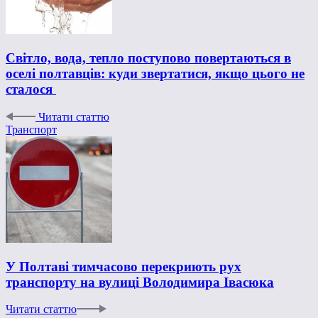
Світло, вода, тепло поступово повертаються в
оселі полтавців: куди звертатися, якщо цього не
сталося
Читати статтю
Транспорт
У Полтаві тимчасово перекриють рух
транспорту на вулиці Володимира Івасюка
Читати статтю