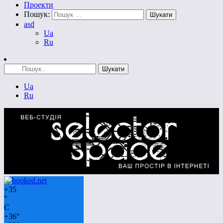
Проекти
Пошук:
asd
Ua
Ru
Ua
Ru
+
35
°
C
+
36°