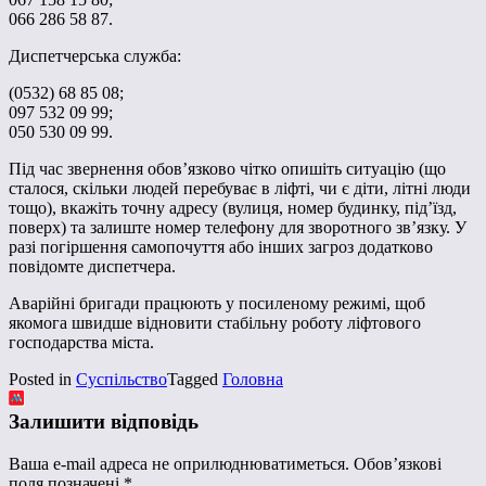
066 286 58 87.
Диспетчерська служба:
(0532) 68 85 08;
097 532 09 99;
050 530 09 99.
Під час звернення обов’язково чітко опишіть ситуацію (що
сталося, скільки людей перебуває в ліфті, чи є діти, літні люди
тощо), вкажіть точну адресу (вулиця, номер будинку, під’їзд,
поверх) та залиште номер телефону для зворотного зв’язку. У
разі погіршення самопочуття або інших загроз додатково
повідомте диспетчера.
Аварійні бригади працюють у посиленому режимі, щоб
якомога швидше відновити стабільну роботу ліфтового
господарства міста.
Posted in
Суспільство
Tagged
Головна
Залишити відповідь
Ваша e-mail адреса не оприлюднюватиметься.
Обов’язкові
поля позначені
*