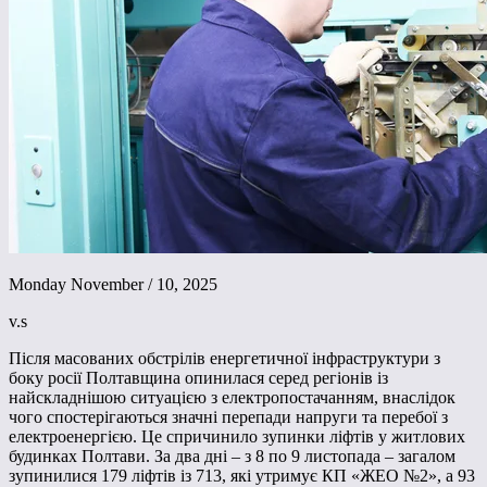
Monday November / 10, 2025
v.s
Після масованих обстрілів енергетичної інфраструктури з
боку росії Полтавщина опинилася серед регіонів із
найскладнішою ситуацією з електропостачанням, внаслідок
чого спостерігаються значні перепади напруги та перебої з
електроенергією. Це спричинило зупинки ліфтів у житлових
будинках Полтави. За два дні – з 8 по 9 листопада – загалом
зупинилися 179 ліфтів із 713, які утримує КП «ЖЕО №2», а 93