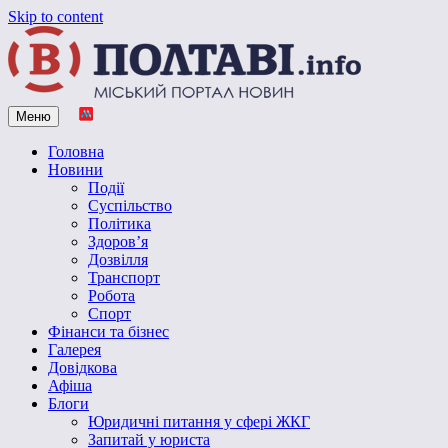
Skip to content
Меню
Vpoltave.info
Полтавський портал новин
Головна
Новини
Події
Суспільство
Політика
Здоров’я
Дозвілля
Транспорт
Робота
Спорт
Фінанси та бізнес
Галерея
Довідкова
Афіша
Блоги
Юридичні питання у сфері ЖКГ
Запитай у юриста