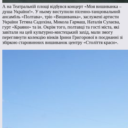
А на Театральній площі відбувся концерт «Моя вишиванка –
душа України!». У ньому виступили пісенно-танцювальний
ансамбль «Полтава», тріо «Вишиванка», заслужені артисти
України Тетяна Садохіна, Микола Гармаш, Наталія Сулаєва,
гурт «Краяни» та ін. Окрім того, полтавці та гості міста, які
завітали на цей культурно-мистецький захід, мали змогу
переглянути колекцію вінків Ірини Григорової в поєднанні зі
збіркою старовинних вишиванок центру «Століття краси».