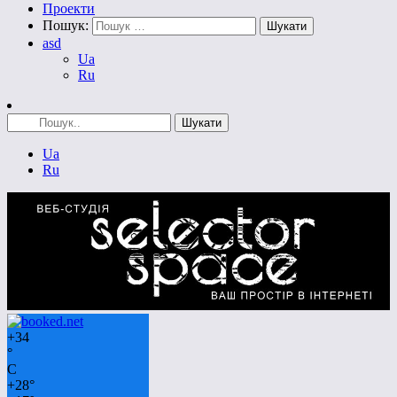
Проекти
Пошук:
asd
Ua
Ru
Ua
Ru
+
34
°
C
+
28°