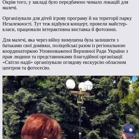
Окрім того, у закладі було передбачено чимало локацій для
малечі.
Організували для дітей ігрову програму й на території парку
Незалежності. Тут теж відбувся концерт, провели майстер-
класи, працювали інтерактивна виставка й фотозони.
Для малечі, яка через війну вимушена була залишити з
батьками свої домівки, поліцейські разом із регіональною
координаторкою Уповноваженої Верховної Ради України з
прав людини та представниками благодійної організації
«Світло надії» організували оглядову екскурсію обласним
центром та фотосесію.