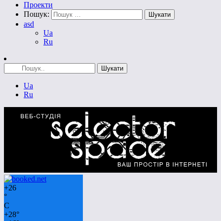
Проекти
Пошук:
asd
Ua
Ru
Ua
Ru
+
26
°
C
+
28°