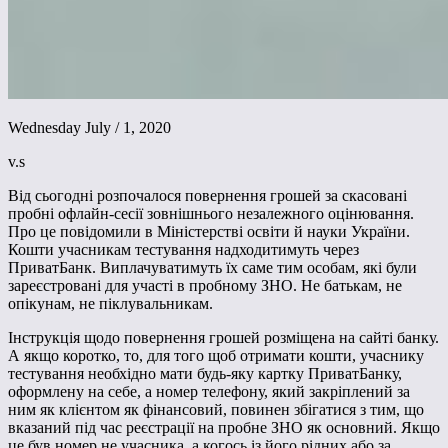
Wednesday July / 1, 2020
v.s
Від сьогодні розпочалося повернення грошей за скасовані
пробні офлайн-сесії зовнішнього незалежного оцінювання.
Про це повідомили в Міністерстві освіти й науки України.
Кошти учасникам тестування надходитимуть через
ПриватБанк. Виплачуватимуть їх саме тим особам, які були
зареєстровані для участі в пробному ЗНО. Не батькам, не
опікунам, не піклувальникам.
Інструкція щодо повернення грошей розміщена на сайті банку.
А якщо коротко, то, для того щоб отримати кошти, учаснику
тестування необхідно мати будь-яку картку ПриватБанку,
оформлену на себе, а номер телефону, який закріплений за
ним як клієнтом як фінансовий, повинен збігатися з тим, що
вказаний під час реєстрації на пробне ЗНО як основний. Якщо
це був номер не учасника, а когось із його рідних або за