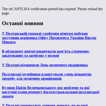
The reCAPTCHA verification period has expired. Please reload the
page.
Останні новини
У Полтавській громаді з робочим візитом побував
заступник керівника Офісу Президента України Віктор
Микита
В обласному центрі вшанували пам’ять страчених,
закатованих та загиблих у полоні
У Полтаві відзначили День медичного працівника
Полтавські музейники влаштували «день відкритих
дверей» для медичних працівників
Вулиця Паїсія Величковського: що зроблено та які
наступні етапи ремонту багатостраждальної полтавської
дороги
У Полтаві ремонтують зливову мережу: на вулиці