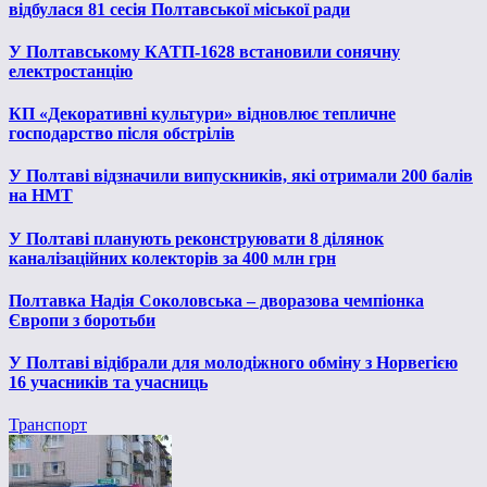
відбулася 81 сесія Полтавської міської ради
У Полтавському КАТП-1628 встановили сонячну
електростанцію
КП «Декоративні культури» відновлює тепличне
господарство після обстрілів
У Полтаві відзначили випускників, які отримали 200 балів
на НМТ
У Полтаві планують реконструювати 8 ділянок
каналізаційних колекторів за 400 млн грн
Полтавка Надія Соколовська – дворазова чемпіонка
Європи з боротьби
У Полтаві відібрали для молодіжного обміну з Норвегією
16 учасників та учасниць
Транспорт