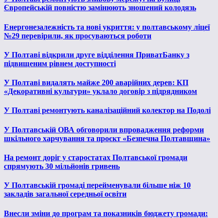
Європейській повністю замінюють зношений колодязь
Енергонезалежність та нові укриття: у полтавському ліцеї
№29 перевірили, як просуваються роботи
У Полтаві відкрили друге відділення ПриватБанку з
підвищеним рівнем доступності
У Полтаві видалять майже 200 аварійних дерев: КП
«Декоративні культури» уклало договір з підрядником
У Полтаві ремонтують каналізаційний колектор на Подолі
У Полтавській ОВА обговорили впровадження реформи
шкільного харчування та проєкт «Безпечна Полтавщина»
На ремонт доріг у старостатах Полтавської громади
спрямують 30 мільйонів гривень
У Полтавській громаді перейменували більше ніж 10
закладів загальної середньої освіти
Внесли зміни до програм та показників бюджету громади: