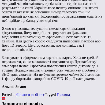
минулий час він змінився, треба зайти в сервіс визначення
результатів на сайті Українського центру оцінювання якості
освіти та вказати як основний номер телефону той, що
прив’язаний до картки. Інформація про зарахування коштів на
неї надійде від банку у вигляді смс.
Якщо в учасника тестування немає картки вказаної
фінустанови, йому потрібно звернутися до будь-якого
відділення ПриватБанку та оформити її безплатно за 15
хвилин. Для цього з собою слід узяти паперовий паспорт або
його ID-версію. Це стосується як повнолітніх, так і
неповнолітніх осіб.
Затягувати з оформленням картки не варто. Хоча не треба й
переживати, якщо можливості потрапити до ПриватБанку
саме зараз немає. Програма повернення коштів діятиме до 1
грудня. Порядок виплати грошей усім учасникам пробного
ЗНО уряд ухвалив. На це буде витрачено майже 52,5 млн грн
із фонду боротьби з хворобою COVID-19 та її наслідками.
Альона Зимня
Posted in
Фінанси та бізнес
Tagged
Головна
Залишити відповідь