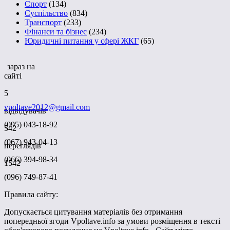
Спорт
(134)
Суспільство
(834)
Транспорт
(233)
Фінанси та бізнес
(234)
Юридичні питання у сфері ЖКГ
(65)
зараз на
сайті
5
vpoltave2012@gmail.com
відвідувачів
(095) 043-18-92
542
(067) 943-04-13
переглядів
(066) 394-98-34
1542
(096) 749-87-41
Правила сайту:
Допускається цитування матеріалів без отримання
попередньої згоди Vpoltave.info за умови розміщення в тексті