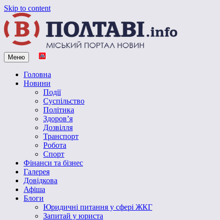
Skip to content
Меню
Vpoltave.info
Полтавський портал новин
Головна
Новини
Події
Суспільство
Політика
Здоров’я
Дозвілля
Транспорт
Робота
Спорт
Фінанси та бізнес
Галерея
Довідкова
Афіша
Блоги
Юридичні питання у сфері ЖКГ
Запитай у юриста