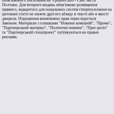
обов'язкового посилання на Vpoltave.info - Сайт міста
Полтави. Для інтернет-видань обов'язкове розміщення
прямого, відкритого для пошукових систем гіперпосилання на
цитовані статті не нижче другого абзацу в тексті або в якості
джерела. Порушення виняткових прав переслідується
Законом. Матеріали з плашками "Новини компаній", "Промо",
"Партнерський матеріал", "Політичні новини", "Прес-реліз"
та "Партнерський спецпроект" публікуються на правах
реклами.