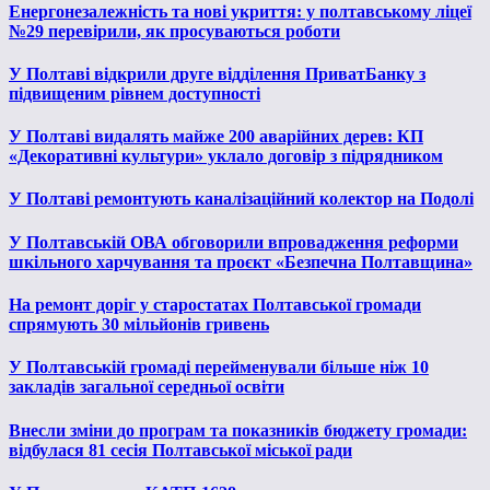
Енергонезалежність та нові укриття: у полтавському ліцеї
№29 перевірили, як просуваються роботи
У Полтаві відкрили друге відділення ПриватБанку з
підвищеним рівнем доступності
У Полтаві видалять майже 200 аварійних дерев: КП
«Декоративні культури» уклало договір з підрядником
У Полтаві ремонтують каналізаційний колектор на Подолі
У Полтавській ОВА обговорили впровадження реформи
шкільного харчування та проєкт «Безпечна Полтавщина»
На ремонт доріг у старостатах Полтавської громади
спрямують 30 мільйонів гривень
У Полтавській громаді перейменували більше ніж 10
закладів загальної середньої освіти
Внесли зміни до програм та показників бюджету громади:
відбулася 81 сесія Полтавської міської ради