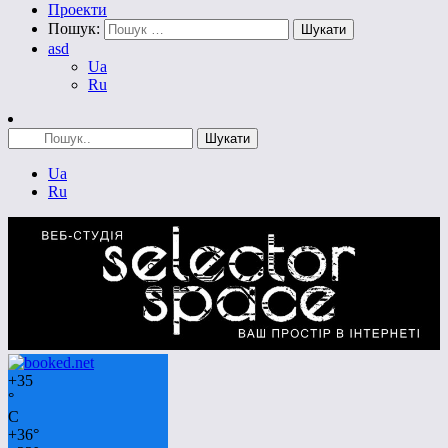
Проекти
Пошук:
asd
Ua
Ru
Ua
Ru
+
35
°
C
+
36°