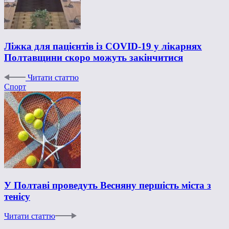
Ліжка для пацієнтів із COVID-19 у лікарнях
Полтавщини скоро можуть закінчитися
Читати статтю
Спорт
У Полтаві проведуть Весняну першість міста з
тенісу
Читати статтю