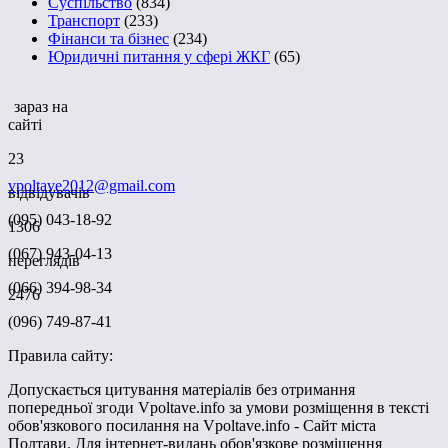
Суспільство
(834)
Транспорт
(233)
Фінанси та бізнес
(234)
Юридичні питання у сфері ЖКГ
(65)
зараз на
сайті
23
vpoltave2012@gmail.com
відвідувачів
(095) 043-18-92
1306
(067) 943-04-13
переглядів
(066) 394-98-34
2476
(096) 749-87-41
Правила сайту:
Допускається цитування матеріалів без отримання
попередньої згоди Vpoltave.info за умови розміщення в тексті
обов'язкового посилання на Vpoltave.info - Сайт міста
Полтави. Для інтернет-видань обов'язкове розміщення