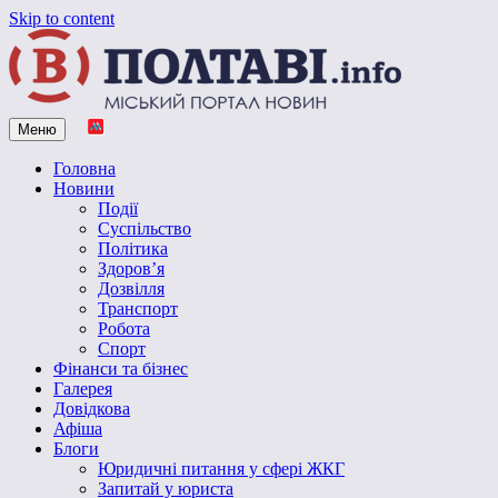
Skip to content
Меню
Vpoltave.info
Полтавський портал новин
Головна
Новини
Події
Суспільство
Політика
Здоров’я
Дозвілля
Транспорт
Робота
Спорт
Фінанси та бізнес
Галерея
Довідкова
Афіша
Блоги
Юридичні питання у сфері ЖКГ
Запитай у юриста