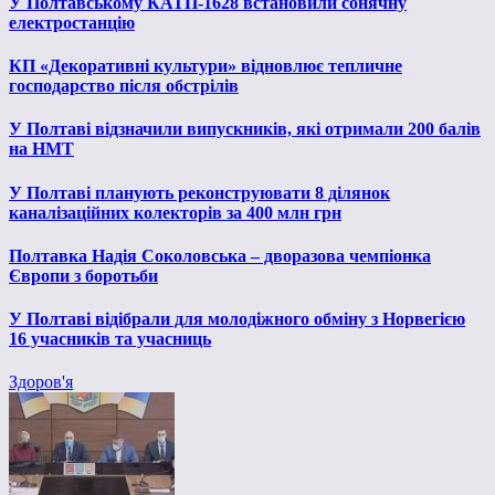
У Полтавському КАТП-1628 встановили сонячну
електростанцію
КП «Декоративні культури» відновлює тепличне
господарство після обстрілів
У Полтаві відзначили випускників, які отримали 200 балів
на НМТ
У Полтаві планують реконструювати 8 ділянок
каналізаційних колекторів за 400 млн грн
Полтавка Надія Соколовська – дворазова чемпіонка
Європи з боротьби
У Полтаві відібрали для молодіжного обміну з Норвегією
16 учасників та учасниць
Здоров'я