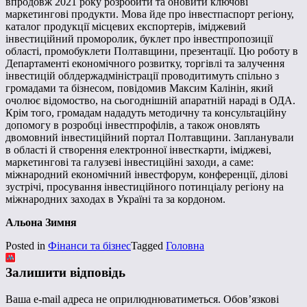
впродовж 2021 року розробити та оновити ключові
маркетингові продукти. Мова йде про інвестпаспорт регіону,
каталог продукції місцевих експортерів, іміджевий
інвестиційний проморолик, буклет про інвестпропозиції
області, промобуклети Полтавщини, презентації. Цю роботу в
Департаменті економічного розвитку, торгівлі та залучення
інвестицій облдержадміністрації проводитимуть спільно з
громадами та бізнесом, повідомив Максим Калінін, який
очолює відомоство, на сьогоднішній апаратній нараді в ОДА.
Крім того, громадам нададуть методичну та консультаційну
допомогу в розробці інвестпрофілів, а також оновлять
двомовний інвестиційний портал Полтавщини. Запланували
в області й створення електронної інвесткарти, іміджеві,
маркетингові та галузеві інвестиційні заходи, а саме:
міжнародний економічний інвестфорум, конференції, ділові
зустрічі, просування інвестиційного потинціалу регіону на
міжнародних заходах в Україні та за кордоном.
Альона Зимня
Posted in
Фінанси та бізнес
Tagged
Головна
Залишити відповідь
Ваша e-mail адреса не оприлюднюватиметься.
Обов’язкові