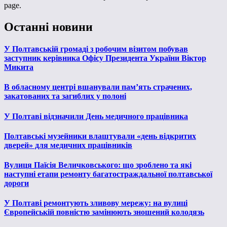
page.
Останні новини
У Полтавській громаді з робочим візитом побував
заступник керівника Офісу Президента України Віктор
Микита
В обласному центрі вшанували пам’ять страчених,
закатованих та загиблих у полоні
У Полтаві відзначили День медичного працівника
Полтавські музейники влаштували «день відкритих
дверей» для медичних працівників
Вулиця Паїсія Величковського: що зроблено та які
наступні етапи ремонту багатостраждальної полтавської
дороги
У Полтаві ремонтують зливову мережу: на вулиці
Європейській повністю замінюють зношений колодязь