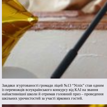
Завдяки згуртованості громади ліцей №13 “Успіх” став одним
із переможців всеукраїнського конкурсу від КАІ на звання
найактивнішої школи й отримав головний приз – проведення
шкільних урочистостей за участі зіркових гостей.