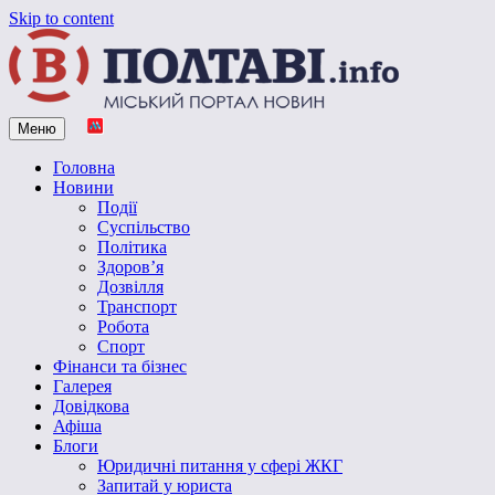
Skip to content
Меню
Vpoltave.info
Полтавський портал новин
Головна
Новини
Події
Суспільство
Політика
Здоров’я
Дозвілля
Транспорт
Робота
Спорт
Фінанси та бізнес
Галерея
Довідкова
Афіша
Блоги
Юридичні питання у сфері ЖКГ
Запитай у юриста