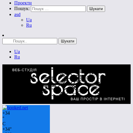
Проекти
Пошук:
asd
Ua
Ru
Ua
Ru
+
34
°
C
+
34°