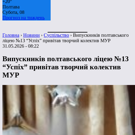
+
20°
Полтава
Субота, 08
Прогноз на тиждень
Головна
›
Новини
›
Суспільство
›
Випускників полтавського
ліцею №13 “Успіх” привітав творчий колектив МУР
31.05.2026 - 08:22
Випускників полтавського ліцею №13
“Успіх” привітав творчий колектив
МУР