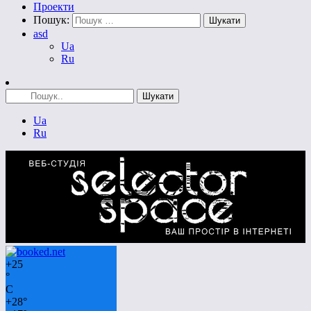
Проекти
Пошук:
asd
Ua
Ru
Ua
Ru
+
25
°
C
+
28°