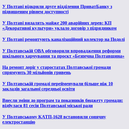
У Полтаві відкрили друге відділення ПриватБанку з
підвищеним рівнем доступності
У Полтаві видалять майже 200 аварійних дерев: КП
«Декоративні культури» уклало договір з підрядником
У Полтаві ремонтують каналізаційний колектор на Подолі
У Полтавській ОВА обговорили впровадження реформи
шкільного харчування та проєкт «Безпечна Полтавщина»
На ремонт доріг у старостатах Полтавської громади
спрямують 30 мільйонів гривень
У Полтавській громаді перейменували більше ніж 10
закладів загальної середньої освіти
Внесли зміни до програм та показників бюджету громади:
відбулася 81 сесія Полтавської міської ради
У Полтавському КАТП-1628 встановили сонячну
електростанцію