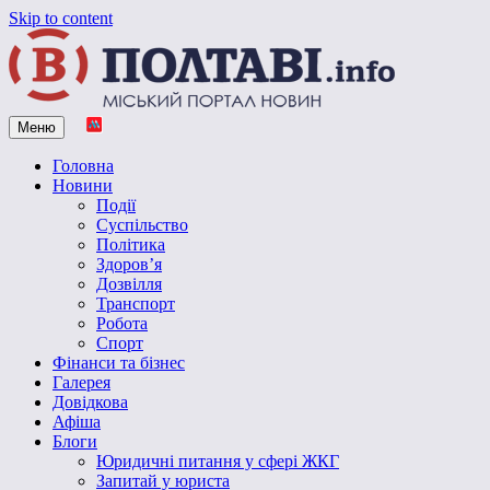
Skip to content
Меню
Vpoltave.info
Полтавський портал новин
Головна
Новини
Події
Суспільство
Політика
Здоров’я
Дозвілля
Транспорт
Робота
Спорт
Фінанси та бізнес
Галерея
Довідкова
Афіша
Блоги
Юридичні питання у сфері ЖКГ
Запитай у юриста