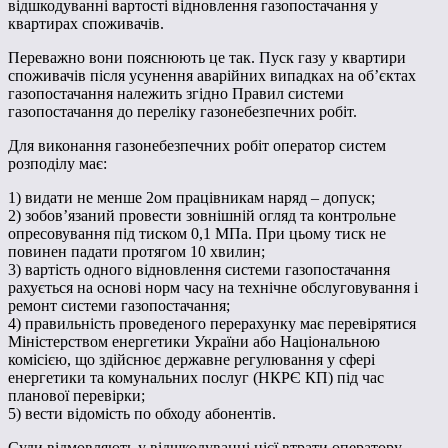
відшкодуванні вартості відновлення газопостачання у
квартирах споживачів.
Переважно вони пояснюють це так. Пуск газу у квартири
споживачів після усунення аварійних випадках на об’єктах
газопостачання належить згідно Правил системи
газопостачання до переліку газонебезпечних робіт.
Для виконання газонебезпечних робіт оператор систем
розподілу має:
1) видати не менше 2ом працівникам наряд – допуск;
2) зобов’язаний провести зовнішній огляд та контрольне
опресовування під тиском 0,1 МПа. При цьому тиск не
повинен падати протягом 10 хвилин;
3) вартість одного відновлення системи газопостачання
рахується на основі норм часу на технічне обслуговування і
ремонт системи газопостачання;
4) правильність проведеного перерахунку має перевірятися
Міністерством енергетики України або Національною
комісією, що здійснює державне регулювання у сфері
енергетики та комунальних послуг (НКРЄ КП) під час
планової перевірки;
5) вести відомість по обходу абонентів.
Суди відмовляють у відшкодуванні цієї втрати оператору