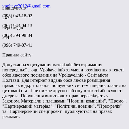
vpoltave2012@gmail.com
відвідувачів
(095) 043-18-92
247
(067) 943-04-13
переглядів
(066) 394-98-34
544
(096) 749-87-41
Правила сайту:
Допускається цитування матеріалів без отримання
попередньої згоди Vpoltave.info за умови розміщення в тексті
обов'язкового посилання на Vpoltave.info - Сайт міста
Полтави. Для інтернет-видань обов'язкове розміщення
прямого, відкритого для пошукових систем гіперпосилання на
цитовані статті не нижче другого абзацу в тексті або в якості
джерела. Порушення виняткових прав переслідується
Законом. Матеріали з плашками "Новини компаній", "Промо",
"Партнерський матеріал", "Політичні новини", "Прес-реліз"
та "Партнерський спецпроект" публікуються на правах
реклами.