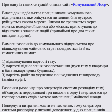
Про одну із таких ситуацій описав сайт «
Комунальний Лоєр
».
Внаслідок недбальства працівниками комунального
підприємства, яке опікується питанням благоустрою
руйнується газова мережа. Інколи це трапляється через
монтаж новорічної ялинки або міських приготувань до
відзначення знакових подій (принаймні про два таких
випадки відомо).
Вимоги газовиків до комунального підприємства про
відшкодування майнових втрат складаються із 3-ох
самостійних вимог:
1) відшкодування вартості газу;
2) вартості відновлення газопостачання (пуск газу у квартири
в багатоквартирних будинках);
3) вартість робіт по усуненню пошкодження газопроводу
(заміна муфт).
Газовики (мова йде про операторів системи розподілу газу)
об’єднують перераховані три вимоги в одну і звертаються до
господарських судів з метою компенсації майнової шкоди.
Повернути витрачені кошти не так легко, тому оператори
системи розподілу у питанні доведеності у діях працівників