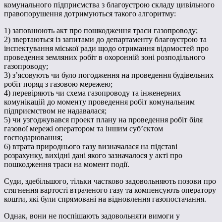
комунального підприємства з благоустрою складу цивільного
правопорушення дотримуються такого алгоритму:
1) заповнюють акт про пошкодження траси газопроводу;
2) звертаються із запитами до департаменту благоустрою та
інспектування міської ради щодо отримання відомостей про
проведення земляних робіт в охоронній зоні розподільного
газопроводу;
3) з’ясовують чи було погодження на проведення будівельних
робіт поряд з газовою мережею;
4) перевіряють чи cхема газопроводу та інженерних
комунікацій до моменту проведення робіт комунальним
підприємством не надавалася;
5) чи узгоджувався проект плану на проведення робіт біля
газової мережі оператором та іншим суб’єктом
господарювання;
6) втрата природнього газу визначалася на підставі
розрахунку, вихідні дані якого зазначалося у акті про
пошкодження траси на момент події.
Суди, здебільшого, тільки частково задовольняють позови про
стягнення вартості втраченого газу та компенсують оператору
кошти, які були спрямовані на відновлення газопостачання.
Однак, вони не поспішають задовольняти вимоги у