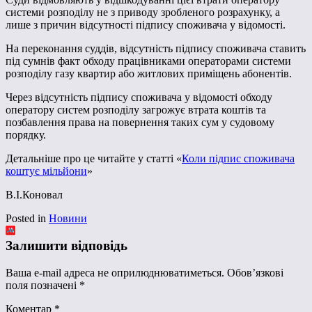
системи розподілу не з приводу зробленого розрахунку, а
лише з причин відсутності підпису споживача у відомості.
На переконання суддів, відсутність підпису споживача ставить
під сумнів факт обходу працівниками операторами системи
розподілу газу квартир або житлових приміщень абонентів.
Через відсутність підпису споживача у відомості обходу
оператору систем розподілу загрожує втрата коштів та
позбавлення права на повернення таких сум у судовому
порядку.
Детальніше про це читайте у статті «
Коли підпис споживача
коштує мільйони
»
В.І.Коновал
Posted in
Новини
Залишити відповідь
Ваша e-mail адреса не оприлюднюватиметься.
Обов’язкові
поля позначені
*
Коментар
*