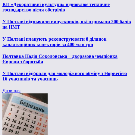
КП «Декоративні культури» відновлює тепличне
господарство після обстрілів
У Полтаві відзначили випускників, які отримали 200 балів
на НМТ
У Полтаві планують реконструювати 8 ділянок
каналізаційних колекторів за 400 млн грн
Полтавка Надія Соколовська – дворазова чемпіонка
Європи з боротьби
У Полтаві відібрали для молодіжного обміну з Норвегією
16 учасників та учасниць
Дозвілля