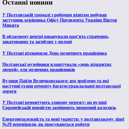
Останні новини
У Полтавській громаді з робочим візитом побував
заступник керівника Офісу Президента України Віктор
Микита
В обласному центрі вшанували пам’ять страчених,
закатованих та загиблих у полоні
У Полтаві відзначили День медичного працівника
Полтавські музейники влаштували «день відкритих
дверей» для медичних працівників
Вулиця Паїсія Величковського: що зроблено та які
наступні етапи ремонту багатостраждальної полтавської
дороги
У Полтаві ремонтують зливову мережу: на вулиці
Європейській повністю замінюють зношений колодязь
Енергонезалежність та нові укриття: у полтавському ліцеї
№29 перевірили, як просуваються роботи