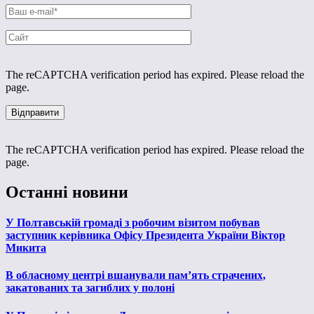
The reCAPTCHA verification period has expired. Please reload the
page.
The reCAPTCHA verification period has expired. Please reload the
page.
Останні новини
У Полтавській громаді з робочим візитом побував
заступник керівника Офісу Президента України Віктор
Микита
В обласному центрі вшанували пам’ять страчених,
закатованих та загиблих у полоні