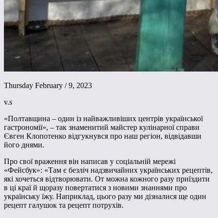
Thursday February / 9, 2023
v.s
«Полтавщина – один із найважливіших центрів української
гастрономії», – так знаменитий майстер кулінарної справи
Євген Клопотенко відгукнувся про наш регіон, відвідавши
його днями.
Про свої враження він написав у соціальній мережі
«Фейсбук»: «Там є безліч надзвичайних українських рецептів,
які хочеться відтворювати. От можна кожного разу приїздити
в ці краї й щоразу повертатися з новими знаннями про
українську їжу. Наприклад, цього разу ми дізналися ще один
рецепт галушок та рецепт потрухів.