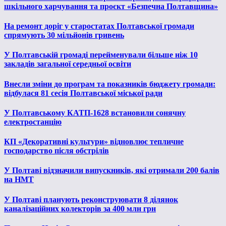
шкільного харчування та проєкт «Безпечна Полтавщина»
На ремонт доріг у старостатах Полтавської громади
спрямують 30 мільйонів гривень
У Полтавській громаді перейменували більше ніж 10
закладів загальної середньої освіти
Внесли зміни до програм та показників бюджету громади:
відбулася 81 сесія Полтавської міської ради
У Полтавському КАТП-1628 встановили сонячну
електростанцію
КП «Декоративні культури» відновлює тепличне
господарство після обстрілів
У Полтаві відзначили випускників, які отримали 200 балів
на НМТ
У Полтаві планують реконструювати 8 ділянок
каналізаційних колекторів за 400 млн грн