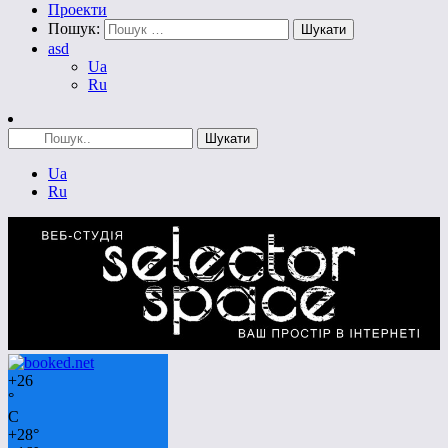
Проекти
Пошук:
asd
Ua
Ru
Ua
Ru
+
26
°
C
+
28°