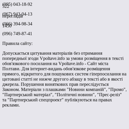
(095) 043-18-92
522
(067) 943-04-13
переглядів
(066) 394-98-34
1450
(096) 749-87-41
Правила сайту:
Допускається цитування матеріалів без отримання
попередньої згоди Vpoltave.info за умови розміщення в тексті
обов'язкового посилання на Vpoltave.info - Сайт міста
Полтави. Для інтернет-видань обов'язкове розміщення
прямого, відкритого для пошукових систем гіперпосилання на
цитовані статті не нижче другого абзацу в тексті або в якості
джерела. Порушення виняткових прав переслідується
Законом. Матеріали з плашками "Новини компаній", "Промо",
"Партнерський матеріал", "Політичні новини", "Прес-реліз"
та "Партнерський спецпроект" публікуються на правах
реклами.