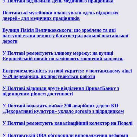
У Полтаві відзначили День медичного працівника
Полтавські музейники влаштували «день відкритих
дверей» для медичних працівників
Вулиця Паїсія Величковського: що зроблено та які
наступні етапи ремонту багатостраждальної полтавської
дороги
У Полтаві ремонтують зливову мережу: на вулиці
Європейській повністю замінюють зношений колодязь
Енергонезалежність та нові укриття: у полтавському ліцеї
№29 перевірили, як просуваються роботи
У Полтаві відкрили друге відділення ПриватБанку з
підвищеним рівнем доступності
У Полтаві видалять майже 200 аварійних дерев: КП
«Декоративні культури» уклало договір з підрядником
У Полтаві ремонтують каналізаційний колектор на Подолі
У Полтавській ОВА обговорили впровадження реформи