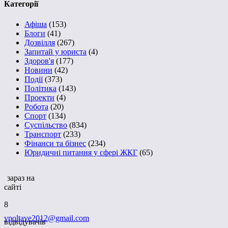
Категорії
Афіша
(153)
Блоги
(41)
Дозвілля
(267)
Запитай у юриста
(4)
Здоров'я
(177)
Новини
(42)
Події
(373)
Політика
(143)
Проекти
(4)
Робота
(20)
Спорт
(134)
Суспільство
(834)
Транспорт
(233)
Фінанси та бізнес
(234)
Юридичні питання у сфері ЖКГ
(65)
зараз на
сайті
8
vpoltave2012@gmail.com
відвідувачів