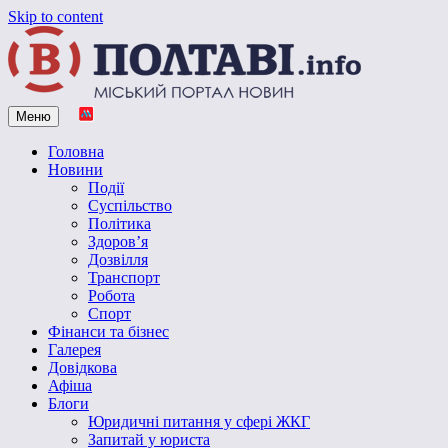
Skip to content
Меню
Vpoltave.info
Полтавський портал новин
Головна
Новини
Події
Суспільство
Політика
Здоров’я
Дозвілля
Транспорт
Робота
Спорт
Фінанси та бізнес
Галерея
Довідкова
Афіша
Блоги
Юридичні питання у сфері ЖКГ
Запитай у юриста