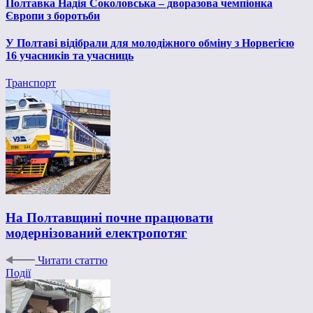
Полтавка Надія Соколовська – дворазова чемпіонка
Європи з боротьби
У Полтаві відібрали для молодіжного обміну з Норвегією
16 учасників та учасниць
Транспорт
На Полтавщині почне працювати
модернізований електропотяг
Читати статтю
Події