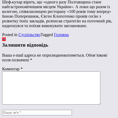
Шеф-кухар вірить, що «одного разу Полтавщина стане
найгастрономічнішим місцем України». А поки що разом із
колегою, співвласницею ресторану «100 років тому вперед»
Інною Поперешнюк, Євген Клопотенко провів сесію з
розвитку їхніх закладів, розписав стратегію на поточний рік,
надихнувся та поїхав виконувати заплановане.
Posted in
Суспільство
Tagged
Головна
Залишити відповідь
Ваша e-mail адреса не оприлюднюватиметься.
Обов’язкові
поля позначені
*
Коментар
*