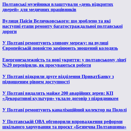
Полтавські музейники влаштували «день відкритих
дверей» для медичних працівників
Вулиця Паїсія Величковського: що зроблено та які
наступні етапи ремонту багатостраждальної полтавської
дороги
У Полтаві ремонтують зливову мережу: на вулиці
Європейській повністю замінюють зношений колодязь
Енергонезалежність та нові укриття: у полтавському ліцеї
№29 перевірили, як просуваються роботи
У Полтаві відкрили друге відділення ПриватБанку з
підвищеним рівнем доступності
У Полтаві видалять майже 200 аварійних дерев: КП
«Декоративні культури» уклало договір з підрядником
У Полтаві ремонтують каналізаційний колектор на Подолі
У Полтавській ОВА обговорили впровадження реформи
шкільного харчування та проєкт «Безпечна Полтавщина»