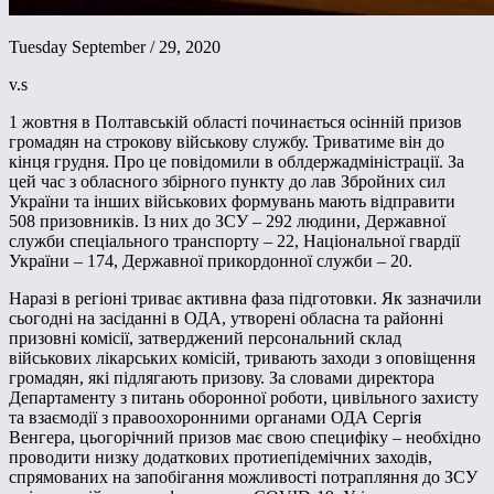
Tuesday September / 29, 2020
v.s
1 жовтня в Полтавській області починається осінній призов
громадян на строкову військову службу. Триватиме він до
кінця грудня. Про це повідомили в облдержадміністрації. За
цей час з обласного збірного пункту до лав Збройних сил
України та інших військових формувань мають відправити
508 призовників. Із них до ЗСУ – 292 людини, Державної
служби спеціального транспорту – 22, Національної гвардії
України – 174, Державної прикордонної служби – 20.
Наразі в регіоні триває активна фаза підготовки. Як зазначили
сьогодні на засіданні в ОДА, утворені обласна та районні
призовні комісії, затверджений персональний склад
військових лікарських комісій, тривають заходи з оповіщення
громадян, які підлягають призову. За словами директора
Департаменту з питань оборонної роботи, цивільного захисту
та взаємодії з правоохоронними органами ОДА Сергія
Венгера, цьогорічний призов має свою специфіку – необхідно
проводити низку додаткових протиепідемічних заходів,
спрямованих на запобігання можливості потрапляння до ЗСУ