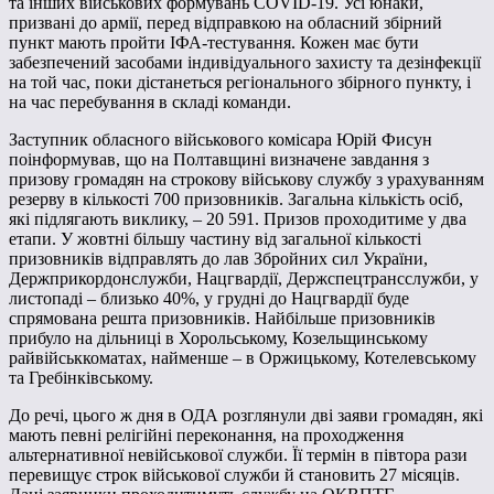
та інших військових формувань COVID-19. Усі юнаки,
призвані до армії, перед відправкою на обласний збірний
пункт мають пройти ІФА-тестування. Кожен має бути
забезпечений засобами індивідуального захисту та дезінфекції
на той час, поки дістанеться регіонального збірного пункту, і
на час перебування в складі команди.
Заступник обласного військового комісара Юрій Фисун
поінформував, що на Полтавщині визначене завдання з
призову громадян на строкову військову службу з урахуванням
резерву в кількості 700 призовників. Загальна кількість осіб,
які підлягають виклику, – 20 591. Призов проходитиме у два
етапи. У жовтні більшу частину від загальної кількості
призовників відправлять до лав Збройних сил України,
Держприкордонслужби, Нацгвардії, Держспецтрансслужби, у
листопаді – близько 40%, у грудні до Нацгвардії буде
спрямована решта призовників. Найбільше призовників
прибуло на дільниці в Хорольському, Козельщинському
райвійськкоматах, найменше – в Оржицькому, Котелевському
та Гребінківському.
До речі, цього ж дня в ОДА розглянули дві заяви громадян, які
мають певні релігійні переконання, на проходження
альтернативної невійськової служби. Її термін в півтора рази
перевищує строк військової служби й становить 27 місяців.