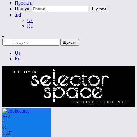
Проекти
Пошук:
asd
Ua
Ru
Ua
Ru
+
32
°
C
+
33°