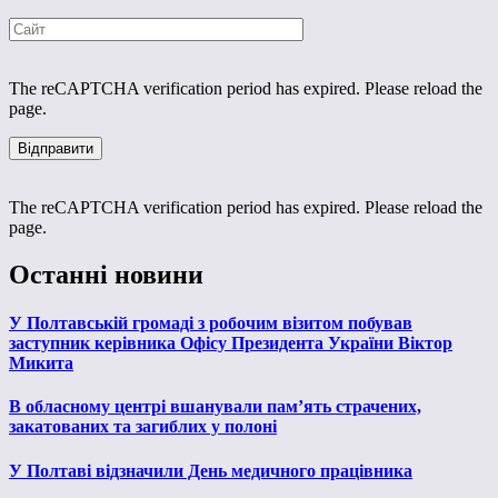
The reCAPTCHA verification period has expired. Please reload the
page.
The reCAPTCHA verification period has expired. Please reload the
page.
Останні новини
У Полтавській громаді з робочим візитом побував
заступник керівника Офісу Президента України Віктор
Микита
В обласному центрі вшанували пам’ять страчених,
закатованих та загиблих у полоні
У Полтаві відзначили День медичного працівника