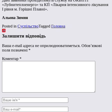
Дані заявники проходитимуть службу на ОКВПТГ
«Лубнитеплоенерго» та КП «Лікарня інтенсивного лікування
І рівня м. Горішні Плавні».
Альона Зимня
Posted in
Суспільство
Tagged
Головна
Залишити відповідь
Ваша e-mail адреса не оприлюднюватиметься.
Обов’язкові
поля позначені
*
Коментар
*