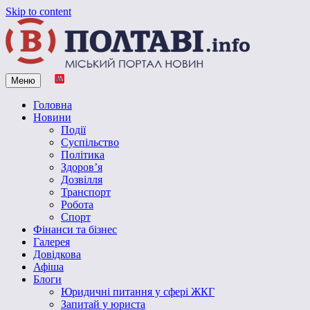
Skip to content
Меню
Vpoltave.info
Полтавський портал новин
Головна
Новини
Події
Суспільство
Політика
Здоров’я
Дозвілля
Транспорт
Робота
Спорт
Фінанси та бізнес
Галерея
Довідкова
Афіша
Блоги
Юридичні питання у сфері ЖКГ
Запитай у юриста