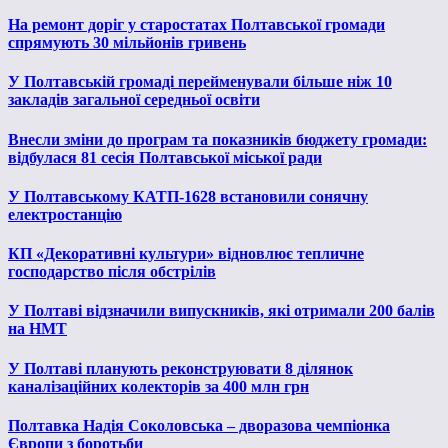
На ремонт доріг у старостатах Полтавської громади
спрямують 30 мільйонів гривень
У Полтавській громаді перейменували більше ніж 10
закладів загальної середньої освіти
Внесли зміни до програм та показників бюджету громади:
відбулася 81 сесія Полтавської міської ради
У Полтавському КАТП-1628 встановили сонячну
електростанцію
КП «Декоративні культури» відновлює тепличне
господарство після обстрілів
У Полтаві відзначили випускників, які отримали 200 балів
на НМТ
У Полтаві планують реконструювати 8 ділянок
каналізаційних колекторів за 400 млн грн
Полтавка Надія Соколовська – дворазова чемпіонка
Європи з боротьби