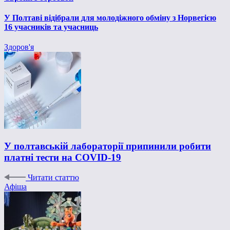
У Полтаві відібрали для молодіжного обміну з Норвегією
16 учасників та учасниць
Здоров'я
У полтавській лабораторії припинили робити
платні тести на COVID-19
Читати статтю
Афіша