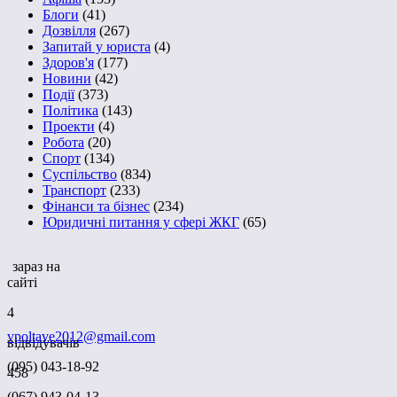
Блоги
(41)
Дозвілля
(267)
Запитай у юриста
(4)
Здоров'я
(177)
Новини
(42)
Події
(373)
Політика
(143)
Проекти
(4)
Робота
(20)
Спорт
(134)
Суспільство
(834)
Транспорт
(233)
Фінанси та бізнес
(234)
Юридичні питання у сфері ЖКГ
(65)
зараз на
сайті
4
vpoltave2012@gmail.com
відвідувачів
(095) 043-18-92
458
(067) 943-04-13