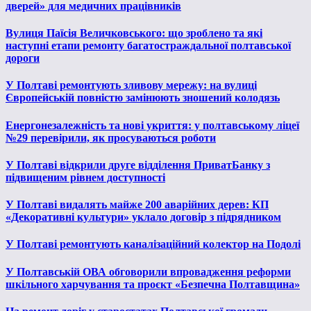
дверей» для медичних працівників
Вулиця Паїсія Величковського: що зроблено та які
наступні етапи ремонту багатостраждальної полтавської
дороги
У Полтаві ремонтують зливову мережу: на вулиці
Європейській повністю замінюють зношений колодязь
Енергонезалежність та нові укриття: у полтавському ліцеї
№29 перевірили, як просуваються роботи
У Полтаві відкрили друге відділення ПриватБанку з
підвищеним рівнем доступності
У Полтаві видалять майже 200 аварійних дерев: КП
«Декоративні культури» уклало договір з підрядником
У Полтаві ремонтують каналізаційний колектор на Подолі
У Полтавській ОВА обговорили впровадження реформи
шкільного харчування та проєкт «Безпечна Полтавщина»