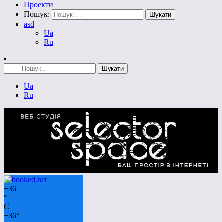
Проекти
Пошук:
asd
Ua
Ru
Ua
Ru
+
36
°
C
+
36°