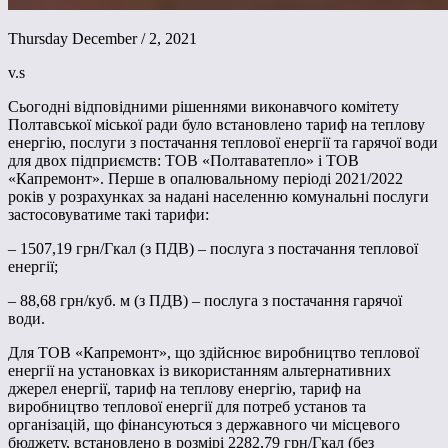
Thursday December / 2, 2021
v.s
Сьогодні відповідними рішеннями виконавчого комітету
Полтавської міської ради було встановлено тариф на теплову
енергію, послуги з постачання теплової енергії та гарячої води
для двох підприємств: ТОВ «Полтаватепло» і ТОВ
«Капремонт». Перше в опалювальному періоді 2021/2022
років у розрахунках за надані населенню комунальні послуги
застосовуватиме такі тарифи:
– 1507,19 грн/Гкал (з ПДВ) – послуга з постачання теплової
енергії;
– 88,68 грн/куб. м (з ПДВ) – послуга з постачання гарячої
води.
Для ТОВ «Капремонт», що здійснює виробництво теплової
енергії на установках із використанням альтернативних
джерел енергії, тариф на теплову енергію, тариф на
виробництво теплової енергії для потреб установ та
організацій, що фінансуються з державного чи місцевого
бюджету, встановлено в розмірі 2282,79 грн/Гкал (без