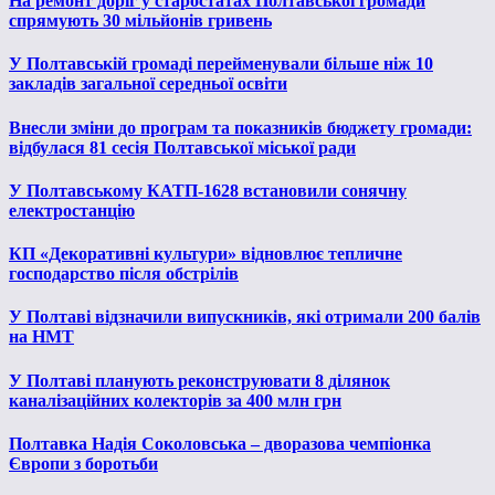
На ремонт доріг у старостатах Полтавської громади
спрямують 30 мільйонів гривень
У Полтавській громаді перейменували більше ніж 10
закладів загальної середньої освіти
Внесли зміни до програм та показників бюджету громади:
відбулася 81 сесія Полтавської міської ради
У Полтавському КАТП-1628 встановили сонячну
електростанцію
КП «Декоративні культури» відновлює тепличне
господарство після обстрілів
У Полтаві відзначили випускників, які отримали 200 балів
на НМТ
У Полтаві планують реконструювати 8 ділянок
каналізаційних колекторів за 400 млн грн
Полтавка Надія Соколовська – дворазова чемпіонка
Європи з боротьби