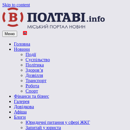
Skip to content
Меню
Vpoltave.info
Полтавський портал новин
Головна
Новини
Події
Суспільство
Політика
Здоров’я
Дозвілля
Транспорт
Робота
Спорт
Фінанси та бізнес
Галерея
Довідкова
Афіша
Блоги
Юридичні питання у сфері ЖКГ
Запитай у юриста