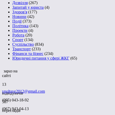
Дозвілля
(267)
Запитай у юриста
(4)
Здоров'я
(177)
Новини
(42)
Події
(373)
Політика
(143)
Проекти
(4)
Робота
(20)
Спорт
(134)
Суспільство
(834)
Транспорт
(233)
Фінанси та бізнес
(234)
Юридичні питання у сфері ЖКГ
(65)
зараз на
сайті
13
vpoltave2012@gmail.com
відвідувачів
(095) 043-18-92
587
(067) 943-04-13
переглядів