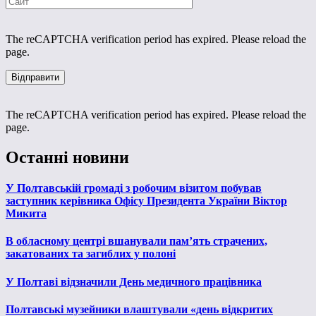
The reCAPTCHA verification period has expired. Please reload the
page.
The reCAPTCHA verification period has expired. Please reload the
page.
Останні новини
У Полтавській громаді з робочим візитом побував
заступник керівника Офісу Президента України Віктор
Микита
В обласному центрі вшанували пам’ять страчених,
закатованих та загиблих у полоні
У Полтаві відзначили День медичного працівника
Полтавські музейники влаштували «день відкритих