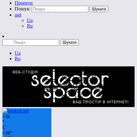
Проекти
Пошук:
asd
Ua
Ru
Ua
Ru
+
34
°
C
+
28°