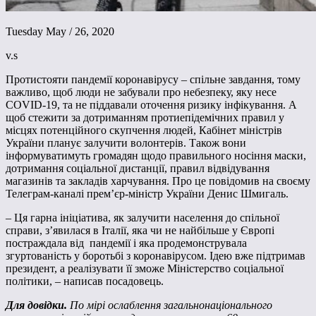
Tuesday May / 26, 2020
v.s
Протистояти пандемії коронавірусу – спільне завдання, тому
важливо, щоб люди не забували про небезпеку, яку несe
COVID-19, та не піддавали оточення ризику інфікування. А
щоб стежити за дотриманням протиепідемічних правил у
місцях потенційного скупчення людей, Кабінет міністрів
України планує залучити волонтерів. Також вони
інформуватимуть громадян щодо правильного носіння маски,
дотримання соціальної дистанції, правил відвідування
магазинів та закладів харчування. Про це повідомив на своєму
Телеграм-каналі прем’єр-міністр України Денис Шмигаль.
– Ця гарна ініціатива, як залучити населення до спільної
справи, з’явилася в Італії, яка чи не найбільше у Європі
постраждала від пандемії і яка продемонструвала
згуртованість у боротьбі з коронавірусом. Ідею вже підтримав
президент, а реалізувати її зможе Міністерство соціальної
політики, – написав посадовець.
Для довідки.
По мірі ослаблення загальнонаціонального