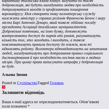
карантину італійська влада планує залучити 60 тисяч
добровольців, які будуть нагадувати людям про необхідність
дотримуватися заходів із профілактики поширення
коронавірусу. Ідея створити таку волонтерську службу
належить міністру у справах регіонів Франческо Бочче і меру
міста Барі Антоніо Декаро, який також обіймає посаду
президента Асоціації італійських муніципалітетів.
Добровільні помічники, на їхню думку, допоможуть
контролювати доступ до парків або ринків, рахуватимуть
кількість тих, хто заходить і виходить, а також
пояснюватимуть правила доступу до пляжів, коли ті
відновлять роботу. Волонтери відповідатимуть на запитання
людей, нагадуватимуть про дотримання правил соціального
дистанціювання й про необхідність носіння маски в людних
місцях. При цьому права виписувати штрафи у добровольців
не буде.
Альона Зимня
Posted in
Суспільство
Tagged
Головна
Залишити відповідь
Ваша e-mail адреса не оприлюднюватиметься.
Обов’язкові
поля позначені
*