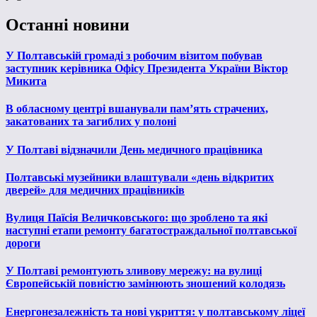
Останні новини
У Полтавській громаді з робочим візитом побував
заступник керівника Офісу Президента України Віктор
Микита
В обласному центрі вшанували пам’ять страчених,
закатованих та загиблих у полоні
У Полтаві відзначили День медичного працівника
Полтавські музейники влаштували «день відкритих
дверей» для медичних працівників
Вулиця Паїсія Величковського: що зроблено та які
наступні етапи ремонту багатостраждальної полтавської
дороги
У Полтаві ремонтують зливову мережу: на вулиці
Європейській повністю замінюють зношений колодязь
Енергонезалежність та нові укриття: у полтавському ліцеї