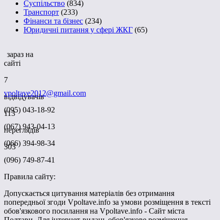
Суспільство
(834)
Транспорт
(233)
Фінанси та бізнес
(234)
Юридичні питання у сфері ЖКГ
(65)
зараз на
сайті
7
vpoltave2012@gmail.com
відвідувачів
(095) 043-18-92
113
(067) 943-04-13
переглядів
(066) 394-98-34
303
(096) 749-87-41
Правила сайту:
Допускається цитування матеріалів без отримання
попередньої згоди Vpoltave.info за умови розміщення в тексті
обов'язкового посилання на Vpoltave.info - Сайт міста
Полтави. Для інтернет-видань обов'язкове розміщення