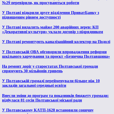
№29 перевірили, як просуваються роботи
У Полтаві відкрили друге відділення ПриватБанку з
підвищеним рівнем доступності
У Полтаві видалять майже 200 аварійних дерев: КП
«Декоративні культури» уклало договір з підрядником
У Полтаві ремонтують каналізаційний колектор на Подолі
У Полтавській ОВА обговорили впровадження реформи
шкільного харчування та проєкт «Безпечна Полтавщина»
На ремонт доріг у старостатах Полтавської громади
спрямують 30 мільйонів гривень
У Полтавській громаді перейменували більше ніж 10
закладів загальної середньої освіти
Внесли зміни до програм та показників бюджету громади:
відбулася 81 сесія Полтавської міської ради
У Полтавському КАТП-1628 встановили сонячну