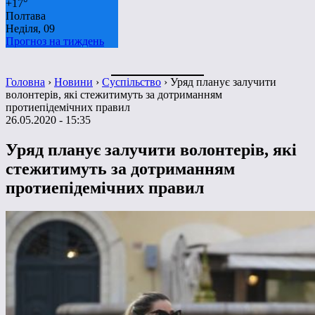
+
17°
Полтава
Неділя, 09
Прогноз на тиждень
Головна
›
Новини
›
Суспільство
›
Уряд планує залучити
волонтерів, які стежитимуть за дотриманням
протиепідемічних правил
26.05.2020 - 15:35
Уряд планує залучити волонтерів, які
стежитимуть за дотриманням
протиепідемічних правил