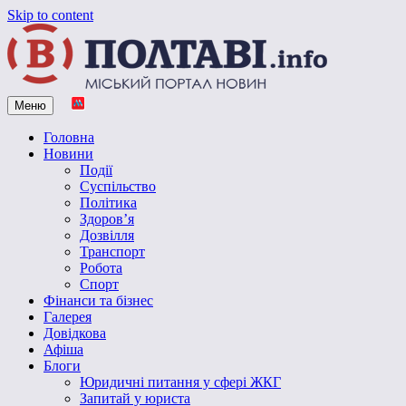
Skip to content
Меню
Vpoltave.info
Полтавський портал новин
Головна
Новини
Події
Суспільство
Політика
Здоров’я
Дозвілля
Транспорт
Робота
Спорт
Фінанси та бізнес
Галерея
Довідкова
Афіша
Блоги
Юридичні питання у сфері ЖКГ
Запитай у юриста