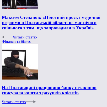
Максим Степанов: «Пілотний проєкт медичної
реформи в Полтавській області не має нічого
спільного з тим, що запровадили в Україні»
Читати статтю
Фінанси та бізнес
На Полтавщині працівниця банку незаконно
списувала кошти з рахунків клієнтів
Читати статтю