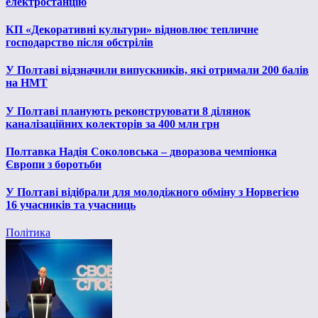
електростанцію
КП «Декоративні культури» відновлює тепличне
господарство після обстрілів
У Полтаві відзначили випускників, які отримали 200 балів
на НМТ
У Полтаві планують реконструювати 8 ділянок
каналізаційних колекторів за 400 млн грн
Полтавка Надія Соколовська – дворазова чемпіонка
Європи з боротьби
У Полтаві відібрали для молодіжного обміну з Норвегією
16 учасників та учасниць
Політика