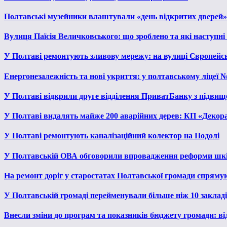
Полтавські музейники влаштували «день відкритих дверей»
Вулиця Паїсія Величковського: що зроблено та які наступні
У Полтаві ремонтують зливову мережу: на вулиці Європейс
Енергонезалежність та нові укриття: у полтавському ліцеї 
У Полтаві відкрили друге відділення ПриватБанку з підвищ
У Полтаві видалять майже 200 аварійних дерев: КП «Декора
У Полтаві ремонтують каналізаційний колектор на Подолі
У Полтавській ОВА обговорили впровадження реформи шкі
На ремонт доріг у старостатах Полтавської громади спряму
У Полтавській громаді перейменували більше ніж 10 закладів
Внесли зміни до програм та показників бюджету громади: від