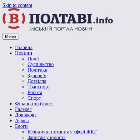
Skip to content
Меню
Vpoltave.info
Полтавський портал новин
Головна
Новини
Події
Суспільство
Політика
Здоров’я
Дозвілля
Транспорт
Робота
Спорт
Фінанси та бізнес
Галерея
Довідкова
Афіша
Блоги
Юридичні питання у сфері ЖКГ
Запитай у юриста