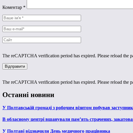
Коментар
*
The reCAPTCHA verification period has expired. Please reload the p
The reCAPTCHA verification period has expired. Please reload the p
Останні новини
У Полтавській громаді з робочим візитом побував заступни
В обласному центрі вшанували пам’ять страчених, закатован
У Полтаві відзначили День медичного працівника