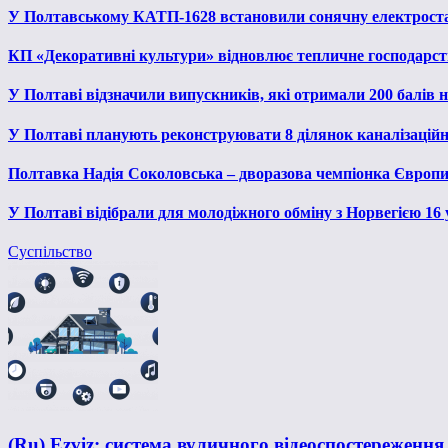
У Полтавському КАТП-1628 встановили сонячну електрост
КП «Декоративні культури» відновлює тепличне господарств
У Полтаві відзначили випускників, які отримали 200 балів
У Полтаві планують реконструювати 8 ділянок каналізаційн
Полтавка Надія Соколовська – дворазова чемпіонка Європи
У Полтаві відібрали для молодіжного обміну з Норвегією 16
Суспільство
(Ru) Ezviz: система вуличного відеоспостереження 