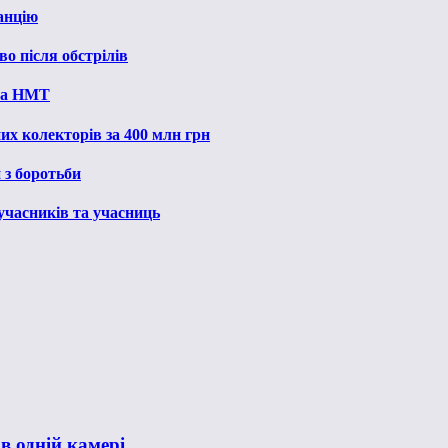
анцію
о після обстрілів
 на НМТ
их колекторів за 400 млн грн
 з боротьби
 учасників та учасниць
в одній камері