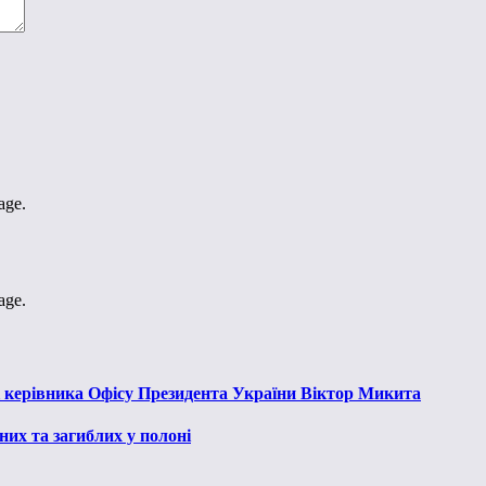
age.
age.
к керівника Офісу Президента України Віктор Микита
их та загиблих у полоні