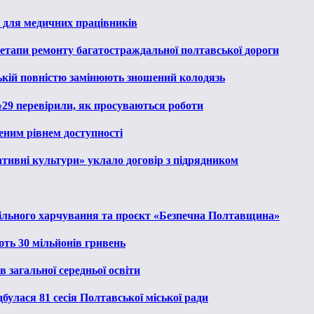
 для медичних працівників
 етапи ремонту багатостраждальної полтавської дороги
ькій повністю замінюють зношений колодязь
№29 перевірили, як просуваються роботи
еним рівнем доступності
тивні культури» уклало договір з підрядником
льного харчування та проєкт «Безпечна Полтавщина»
ють 30 мільйонів гривень
 загальної середньої освіти
булася 81 сесія Полтавської міської ради