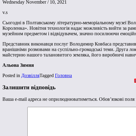
Wednesday November / 10, 2021
v.s
Сьогодні в Полтавському літературно-меморіальному музеї Во
Короленка». Новітня технологія надає можливість вийти за ра
музейним предметом і відвідувачем, значно посилюючи емоційну
Представник виконавця послуг Володимир Ковбаса представив т
вранішніми розмовами на суспільно-громадські теми. Друга лока
майстерню нашого талановитого земляка, його виробничі навич
Альона Зимня
Posted in
Дозвілля
Tagged
Головна
Залишити відповідь
Ваша e-mail адреса не оприлюднюватиметься.
Обов’язкові поля