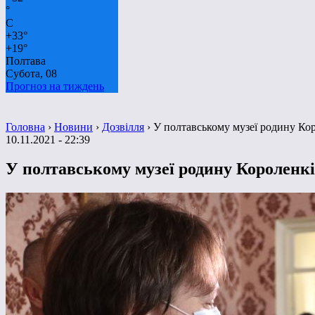
°
C
+
33°
+
19°
Полтава
Субота, 08
Прогноз на тиждень
Головна
›
Новини
›
Дозвілля
›
У полтавському музеї родину Кор
10.11.2021 - 22:39
У полтавському музеї родину Короленкі