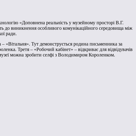
нологію «Доповнена реальність у музейному просторі В.Г.
ить до виникнення особливого комунікаційного середовища між
ої ради.
 – «Вітальня». Тут демонструється родина письменника за
оленка. Третя – «Робочий кабінет» – відкриває для відвідувачів
 музеї можна зробити селфі з Володимиром Короленком.