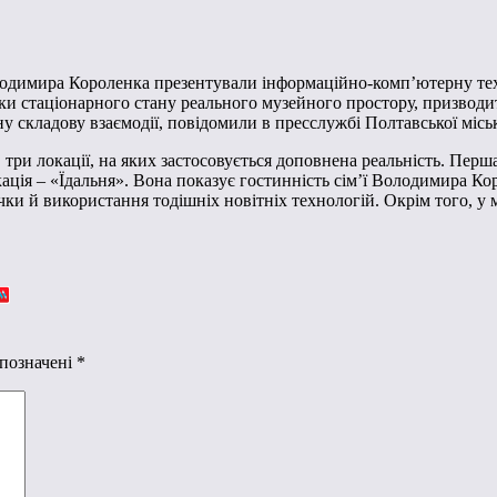
лодимира Короленка презентували інформаційно-комп’ютерну тех
мки стаціонарного стану реального музейного простору, призвод
 складову взаємодії, повідомили в пресслужбі Полтавської міськ
ри локації, на яких застосовується доповнена реальність. Перша
ція – «Їдальня». Вона показує гостинність сім’ї Володимира Кор
ки й використання тодішніх новітніх технологій. Окрім того, у
 позначені
*