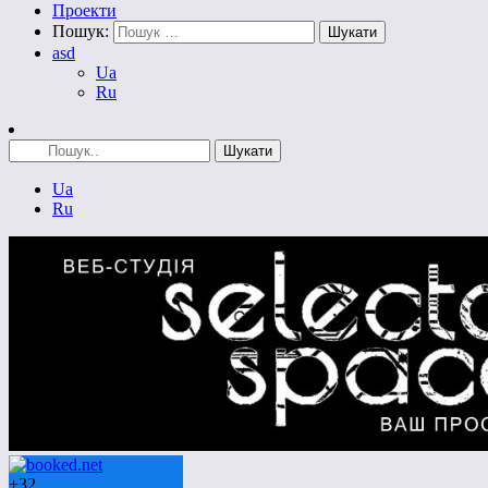
Проекти
Пошук:
asd
Ua
Ru
Ua
Ru
+
32