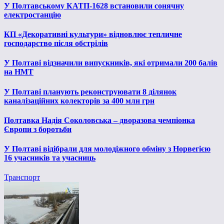
У Полтавському КАТП-1628 встановили сонячну
електростанцію
КП «Декоративні культури» відновлює тепличне
господарство після обстрілів
У Полтаві відзначили випускників, які отримали 200 балів
на НМТ
У Полтаві планують реконструювати 8 ділянок
каналізаційних колекторів за 400 млн грн
Полтавка Надія Соколовська – дворазова чемпіонка
Європи з боротьби
У Полтаві відібрали для молодіжного обміну з Норвегією
16 учасників та учасниць
Транспорт