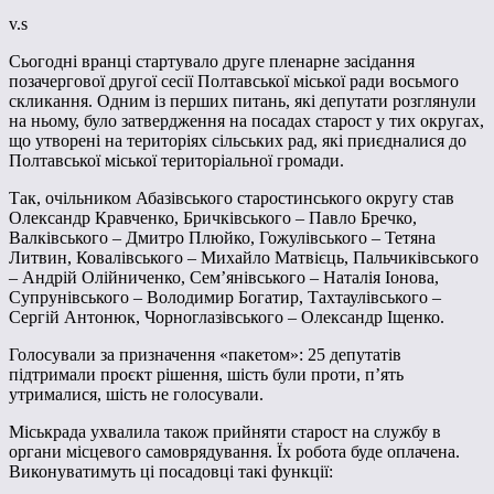
v.s
Сьогодні вранці стартувало друге пленарне засідання
позачергової другої сесії Полтавської міської ради восьмого
скликання. Одним із перших питань, які депутати розглянули
на ньому, було затвердження на посадах старост у тих округах,
що утворені на територіях сільських рад, які приєдналися до
Полтавської міської територіальної громади.
Так, очільником Абазівського старостинського округу став
Олександр Кравченко, Бричківського – Павло Бречко,
Валківського – Дмитро Плюйко, Гожулівського – Тетяна
Литвин, Ковалівського – Михайло Матвієць, Пальчиківського
– Андрій Олійниченко, Сем’янівського – Наталія Іонова,
Супрунівського – Володимир Богатир, Тахтаулівського –
Сергій Антонюк, Чорноглазівського – Олександр Іщенко.
Голосували за призначення «пакетом»: 25 депутатів
підтримали проєкт рішення, шість були проти, п’ять
утрималися, шість не голосували.
Міськрада ухвалила також прийняти старост на службу в
органи місцевого самоврядування. Їх робота буде оплачена.
Виконуватимуть ці посадовці такі функції: