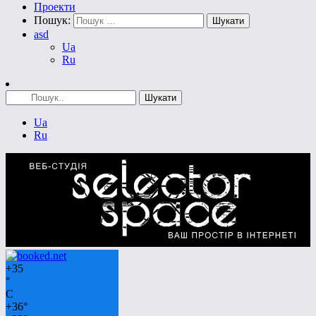
Проекти
Пошук:
asd
Ua
Ru
Ua
Ru
+
35
°
C
+
36°