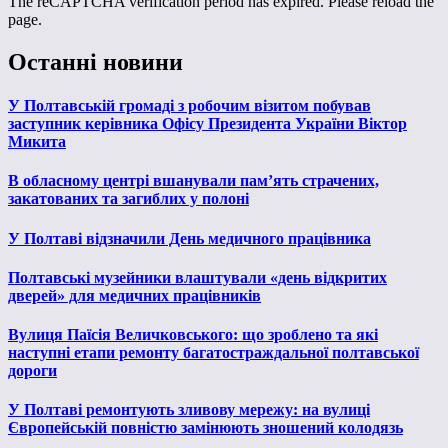
The reCAPTCHA verification period has expired. Please reload the
page.
Останні новини
У Полтавській громаді з робочим візитом побував
заступник керівника Офісу Президента України Віктор
Микита
В обласному центрі вшанували пам’ять страчених,
закатованих та загиблих у полоні
У Полтаві відзначили День медичного працівника
Полтавські музейники влаштували «день відкритих
дверей» для медичних працівників
Вулиця Паїсія Величковського: що зроблено та які
наступні етапи ремонту багатостраждальної полтавської
дороги
У Полтаві ремонтують зливову мережу: на вулиці
Європейській повністю замінюють зношений колодязь