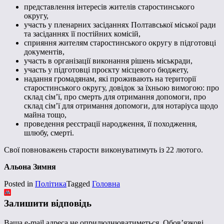
представлення інтересів жителів старостинського
округу,
участь у пленарних засіданнях Полтавської міської ради
та засіданнях її постійних комісій,
сприяння жителям старостинського округу в підготовці
документів,
участь в організації виконання рішень міськради,
участь у підготовці проєкту місцевого бюджету,
надання громадянам, які проживають на території
старостинського округу, довідок за їхньою вимогою: про
склад сім’ї, про смерть для отримання допомоги, про
склад сім’ї для отримання допомоги, для нотаріуса щодо
майна тощо,
проведення реєстрації народження, її походження,
шлюбу, смерті.
Свої повноважень старости виконуватимуть із 22 лютого.
Альона Зимня
Posted in
Політика
Tagged
Головна
Залишити відповідь
Ваша e-mail адреса не оприлюднюватиметься.
Обов’язкові