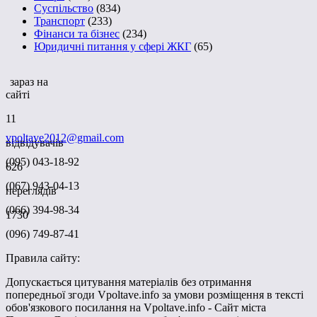
Суспільство
(834)
Транспорт
(233)
Фінанси та бізнес
(234)
Юридичні питання у сфері ЖКГ
(65)
зараз на
сайті
11
vpoltave2012@gmail.com
відвідувачів
(095) 043-18-92
626
(067) 943-04-13
переглядів
(066) 394-98-34
1730
(096) 749-87-41
Правила сайту:
Допускається цитування матеріалів без отримання
попередньої згоди Vpoltave.info за умови розміщення в тексті
обов'язкового посилання на Vpoltave.info - Сайт міста