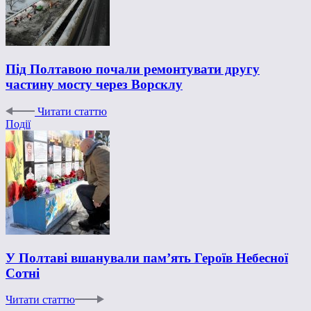
Під Полтавою почали ремонтувати другу
частину мосту через Ворсклу
Читати статтю
Події
У Полтаві вшанували пам’ять Героїв Небесної
Сотні
Читати статтю