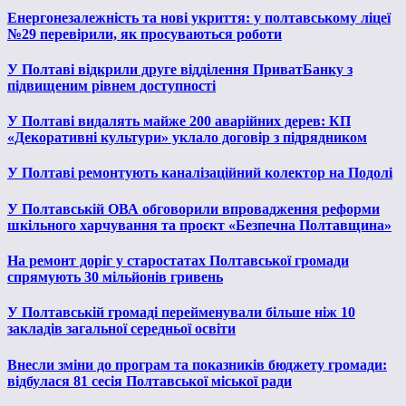
Енергонезалежність та нові укриття: у полтавському ліцеї
№29 перевірили, як просуваються роботи
У Полтаві відкрили друге відділення ПриватБанку з
підвищеним рівнем доступності
У Полтаві видалять майже 200 аварійних дерев: КП
«Декоративні культури» уклало договір з підрядником
У Полтаві ремонтують каналізаційний колектор на Подолі
У Полтавській ОВА обговорили впровадження реформи
шкільного харчування та проєкт «Безпечна Полтавщина»
На ремонт доріг у старостатах Полтавської громади
спрямують 30 мільйонів гривень
У Полтавській громаді перейменували більше ніж 10
закладів загальної середньої освіти
Внесли зміни до програм та показників бюджету громади:
відбулася 81 сесія Полтавської міської ради