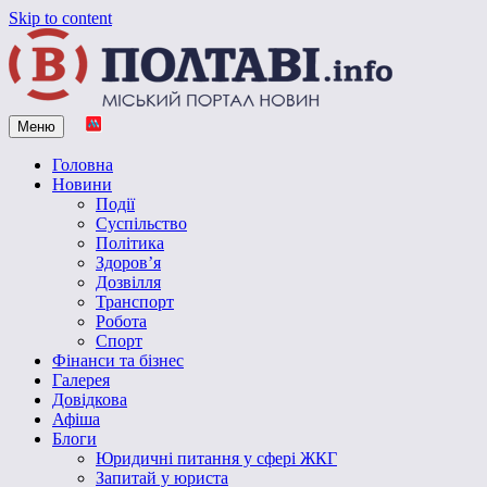
Skip to content
Меню
Vpoltave.info
Полтавський портал новин
Головна
Новини
Події
Суспільство
Політика
Здоров’я
Дозвілля
Транспорт
Робота
Спорт
Фінанси та бізнес
Галерея
Довідкова
Афіша
Блоги
Юридичні питання у сфері ЖКГ
Запитай у юриста