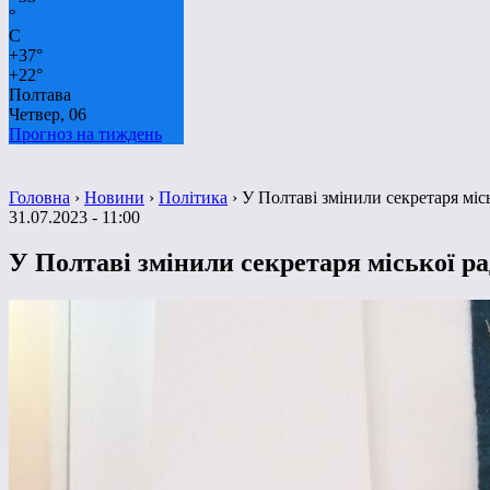
°
C
+
37°
+
22°
Полтава
Четвер, 06
Прогноз на тиждень
Головна
›
Новини
›
Політика
›
У Полтаві змінили секретаря місь
31.07.2023 - 11:00
У Полтаві змінили секретаря міської ра