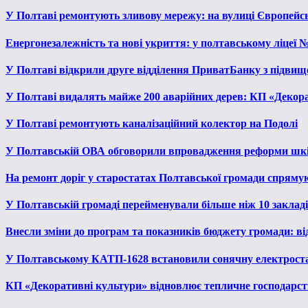
У Полтаві ремонтують зливову мережу: на вулиці Європейс
Енергонезалежність та нові укриття: у полтавському ліцеї 
У Полтаві відкрили друге відділення ПриватБанку з підвищ
У Полтаві видалять майже 200 аварійних дерев: КП «Декора
У Полтаві ремонтують каналізаційний колектор на Подолі
У Полтавській ОВА обговорили впровадження реформи шкі
На ремонт доріг у старостатах Полтавської громади спряму
У Полтавській громаді перейменували більше ніж 10 закладів
Внесли зміни до програм та показників бюджету громади: від
У Полтавському КАТП-1628 встановили сонячну електрост
КП «Декоративні культури» відновлює тепличне господарств