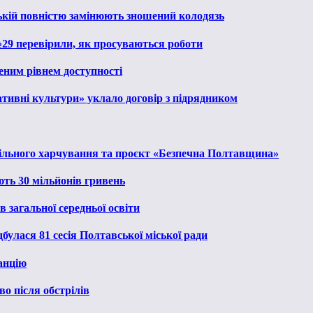
ькій повністю замінюють зношений колодязь
№29 перевірили, як просуваються роботи
еним рівнем доступності
тивні культури» уклало договір з підрядником
льного харчування та проєкт «Безпечна Полтавщина»
ють 30 мільйонів гривень
 загальної середньої освіти
булася 81 сесія Полтавської міської ради
анцію
о після обстрілів