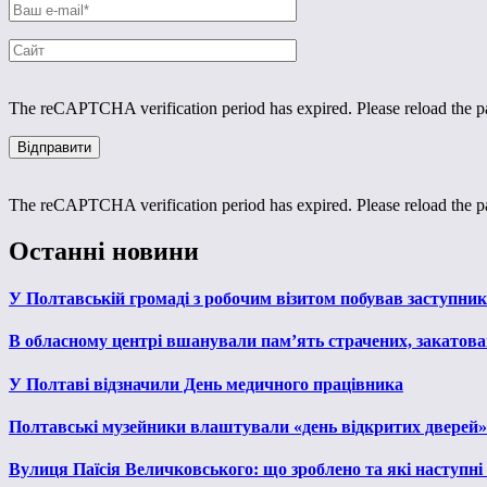
The reCAPTCHA verification period has expired. Please reload the p
The reCAPTCHA verification period has expired. Please reload the p
Останні новини
У Полтавській громаді з робочим візитом побував заступни
В обласному центрі вшанували пам’ять страчених, закатован
У Полтаві відзначили День медичного працівника
Полтавські музейники влаштували «день відкритих дверей»
Вулиця Паїсія Величковського: що зроблено та які наступні