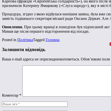
Карпова (фракція «Європейська солідарність»), на якого після 
призначили Катерину Ямщикову («Слуга народу»), яку в місті 
Процедура, згідно з якою відбулася нинішня заміна, була вже 
замість тодішнього секретаря міської ради Оксани Деркач. Але 
Оновлення.
При цьому вранці в понеділок був підписаний акт п
Мамая ще після першого відсторонення від посади.
Posted in
Політика
Tagged
Головна
Залишити відповідь
Ваша e-mail адреса не оприлюднюватиметься.
Обов’язкові поля
Коментар
*