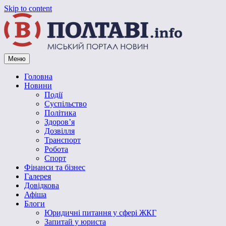
Skip to content
Меню
Vpoltave.info
Полтавський портал новин
Головна
Новини
Події
Суспільство
Політика
Здоров’я
Дозвілля
Транспорт
Робота
Спорт
Фінанси та бізнес
Галерея
Довідкова
Афіша
Блоги
Юридичні питання у сфері ЖКГ
Запитай у юриста