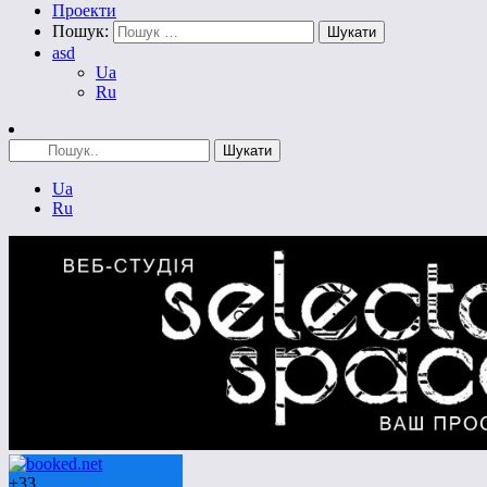
Проекти
Пошук:
asd
Ua
Ru
Ua
Ru
+
33