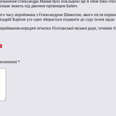
звільнення Олександра Мамая було покладено ще й обов’язки очіль
більше знають під дівочим прізвищем Бабич.
свого часу апробована з Олександром Шамотою, якого після перш
Андрій Карпов усе одно збирається подавати до суду позов щодо н
риймання-передачі печатки Полтавської міської ради, точніше її
 позначені
*