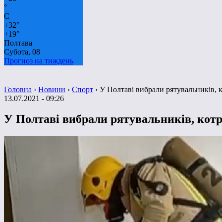
°
C
+
32°
+
19°
Полтава
Субота, 08
Прогноз на тиждень
Головна
›
Новини
›
Спорт
›
У Полтаві вибрали рятувальників, ко
13.07.2021 - 09:26
У Полтаві вибрали рятувальників, котрі