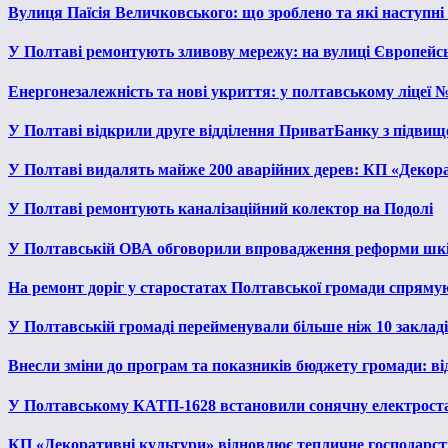
Вулиця Паїсія Величковського: що зроблено та які наступні
У Полтаві ремонтують зливову мережу: на вулиці Європейс
Енергонезалежність та нові укриття: у полтавському ліцеї 
У Полтаві відкрили друге відділення ПриватБанку з підвищ
У Полтаві видалять майже 200 аварійних дерев: КП «Декора
У Полтаві ремонтують каналізаційний колектор на Подолі
У Полтавській ОВА обговорили впровадження реформи шкі
На ремонт доріг у старостатах Полтавської громади спряму
У Полтавській громаді перейменували більше ніж 10 закладів
Внесли зміни до програм та показників бюджету громади: від
У Полтавському КАТП-1628 встановили сонячну електрост
КП «Декоративні культури» відновлює тепличне господарств