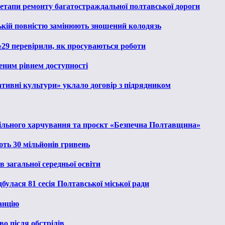
 етапи ремонту багатостраждальної полтавської дороги
ькій повністю замінюють зношений колодязь
№29 перевірили, як просуваються роботи
еним рівнем доступності
тивні культури» уклало договір з підрядником
льного харчування та проєкт «Безпечна Полтавщина»
ють 30 мільйонів гривень
 загальної середньої освіти
булася 81 сесія Полтавської міської ради
анцію
о після обстрілів