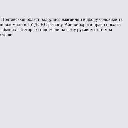
олтавській області відбулися змагання з відбору чоловіків та
 це повідомили в ГУ ДСНС регіону. Аби вибороти право поїхати
вікових категоріях: піднімали на вежу рукавну скатку за
о тощо.