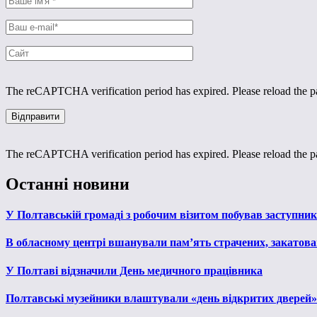
The reCAPTCHA verification period has expired. Please reload the p
The reCAPTCHA verification period has expired. Please reload the p
Останні новини
У Полтавській громаді з робочим візитом побував заступни
В обласному центрі вшанували пам’ять страчених, закатован
У Полтаві відзначили День медичного працівника
Полтавські музейники влаштували «день відкритих дверей»