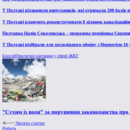
У Полтаві відзначили випускників, які отримали 200 балів
У Полтаві планують реконструювати 8 ділянок каналізаційн
Полтавка Надія Соколовська – дворазова чемпіонка Європи
У Полтаві відібрали для молодіжного обміну з Норвегією 16
Блоги
Юридичні питання у сфері ЖКГ
”Сухим із води” за порушення законодавства про 
Читати статтю
Робота