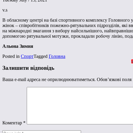
v.s
В обласному центрі на базі спортивного комплексу Головного у
жінок – співробітників пожежно-рятувальних підрозділів, які вв
на міжнародні змагання з вибору найсильнішого, найвправнішог
допомогою рятувальної мотузки, прокладали робочу лінію, под
Альона Зимня
Posted in
Спорт
Tagged
Головна
Залишити відповідь
Ваша e-mail адреса не оприлюднюватиметься.
Обов’язкові поля
Коментар
*