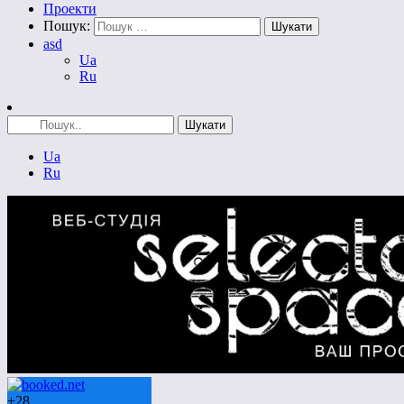
Проекти
Пошук:
asd
Ua
Ru
Ua
Ru
+
28