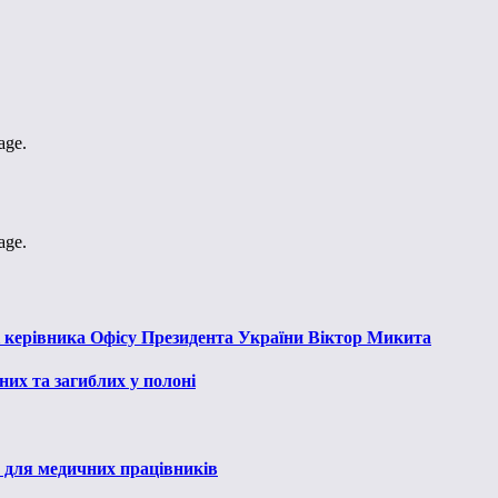
age.
age.
к керівника Офісу Президента України Віктор Микита
их та загиблих у полоні
 для медичних працівників