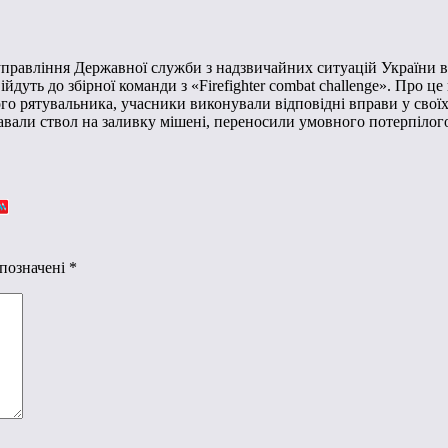
правління Державної служби з надзвичайних ситуацій України в П
ійдуть до збірної команди з «Firefighter combat challenge». Про
о рятувальника, учасники виконували відповідні вправи у своїх 
авали ствол на заливку мішені, переносили умовного потерпілог
 позначені
*