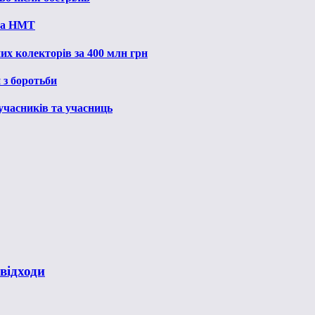
 на НМТ
их колекторів за 400 млн грн
 з боротьби
 учасників та учасниць
відходи