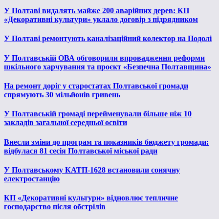
У Полтаві видалять майже 200 аварійних дерев: КП
«Декоративні культури» уклало договір з підрядником
У Полтаві ремонтують каналізаційний колектор на Подолі
У Полтавській ОВА обговорили впровадження реформи
шкільного харчування та проєкт «Безпечна Полтавщина»
На ремонт доріг у старостатах Полтавської громади
спрямують 30 мільйонів гривень
У Полтавській громаді перейменували більше ніж 10
закладів загальної середньої освіти
Внесли зміни до програм та показників бюджету громади:
відбулася 81 сесія Полтавської міської ради
У Полтавському КАТП-1628 встановили сонячну
електростанцію
КП «Декоративні культури» відновлює тепличне
господарство після обстрілів