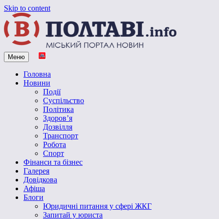
Skip to content
Меню
Vpoltave.info
Полтавський портал новин
Головна
Новини
Події
Суспільство
Політика
Здоров’я
Дозвілля
Транспорт
Робота
Спорт
Фінанси та бізнес
Галерея
Довідкова
Афіша
Блоги
Юридичні питання у сфері ЖКГ
Запитай у юриста