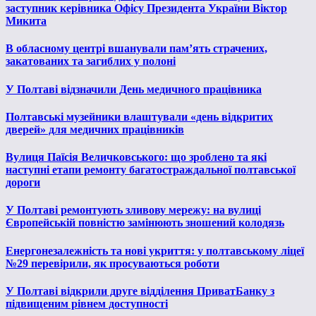
заступник керівника Офісу Президента України Віктор
Микита
В обласному центрі вшанували пам’ять страчених,
закатованих та загиблих у полоні
У Полтаві відзначили День медичного працівника
Полтавські музейники влаштували «день відкритих
дверей» для медичних працівників
Вулиця Паїсія Величковського: що зроблено та які
наступні етапи ремонту багатостраждальної полтавської
дороги
У Полтаві ремонтують зливову мережу: на вулиці
Європейській повністю замінюють зношений колодязь
Енергонезалежність та нові укриття: у полтавському ліцеї
№29 перевірили, як просуваються роботи
У Полтаві відкрили друге відділення ПриватБанку з
підвищеним рівнем доступності