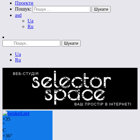
Проекти
Пошук:
asd
Ua
Ru
Ua
Ru
+
35
°
C
+
36°