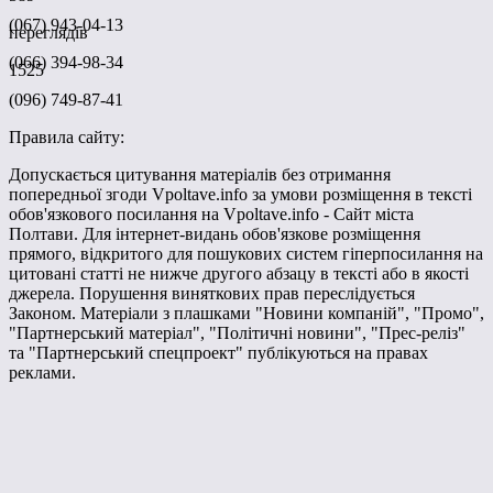
(067) 943-04-13
переглядів
(066) 394-98-34
1525
(096) 749-87-41
Правила сайту:
Допускається цитування матеріалів без отримання
попередньої згоди Vpoltave.info за умови розміщення в тексті
обов'язкового посилання на Vpoltave.info - Сайт міста
Полтави. Для інтернет-видань обов'язкове розміщення
прямого, відкритого для пошукових систем гіперпосилання на
цитовані статті не нижче другого абзацу в тексті або в якості
джерела. Порушення виняткових прав переслідується
Законом. Матеріали з плашками "Новини компаній", "Промо",
"Партнерський матеріал", "Політичні новини", "Прес-реліз"
та "Партнерський спецпроект" публікуються на правах
реклами.