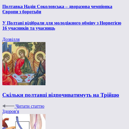
Полтавка Надія Соколовська – дворазова чемпіонка
Європи з боротьби
У Полтаві відібрали для молодіжного обміну з Норвегією
16 учасників та учасниць
Дозвілля
Скільки полтавці відпочиватимуть на Трійцю
Читати статтю
Здоров'я