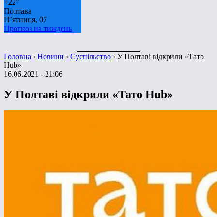
+
22°
Полтава
П’ятниця, 07
Прогноз на тиждень
Головна
›
Новини
›
Суспільство
›
У Полтаві відкрили «Тато
Hub»
16.06.2021 - 21:06
У Полтаві відкрили «Тато Hub»