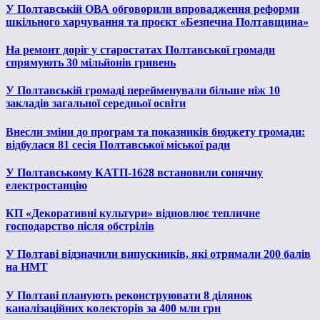
У Полтавській ОВА обговорили впровадження реформи
шкільного харчування та проєкт «Безпечна Полтавщина»
На ремонт доріг у старостатах Полтавської громади
спрямують 30 мільйонів гривень
У Полтавській громаді перейменували більше ніж 10
закладів загальної середньої освіти
Внесли зміни до програм та показників бюджету громади:
відбулася 81 сесія Полтавської міської ради
У Полтавському КАТП-1628 встановили сонячну
електростанцію
КП «Декоративні культури» відновлює тепличне
господарство після обстрілів
У Полтаві відзначили випускників, які отримали 200 балів
на НМТ
У Полтаві планують реконструювати 8 ділянок
каналізаційних колекторів за 400 млн грн