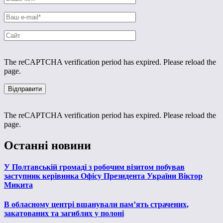
The reCAPTCHA verification period has expired. Please reload the
page.
The reCAPTCHA verification period has expired. Please reload the
page.
Останні новини
У Полтавській громаді з робочим візитом побував
заступник керівника Офісу Президента України Віктор
Микита
В обласному центрі вшанували пам’ять страчених,
закатованих та загиблих у полоні