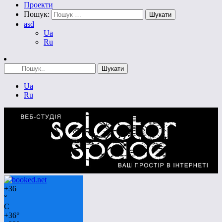
Проекти
Пошук:
asd
Ua
Ru
Ua
Ru
+
36
°
C
+
36°