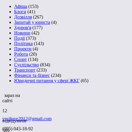
Афіша
(153)
Блоги
(41)
Дозвілля
(267)
Запитай у юриста
(4)
Здоров'я
(177)
Новини
(42)
Події
(373)
Політика
(143)
Проекти
(4)
Робота
(20)
Спорт
(134)
Суспільство
(834)
Транспорт
(233)
Фінанси та бізнес
(234)
Юридичні питання у сфері ЖКГ
(65)
зараз на
сайті
12
vpoltave2012@gmail.com
відвідувачів
(095) 043-18-92
589