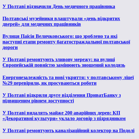
У Полтаві відзначили День медичного працівника
Полтавські музейники влаштували «день відкритих
дверей» для медичних працівників
Вулиця Паїсія Величковського: що зроблено та які
наступні етапи ремонту багатостраждальної полтавської
дороги
У Полтаві ремонтують зливову мережу: на вулиці
Європейській повністю замінюють зношений колодязь
Енергонезалежність та нові укриття: у полтавському ліцеї
№29 перевірили, як просуваються роботи
У Полтаві відкрили друге відділення ПриватБанку з
підвищеним рівнем доступності
У Полтаві видалять майже 200 аварійних дерев: КП
«Декоративні культури» уклало договір з підрядником
У Полтаві ремонтують каналізаційний колектор на Подолі