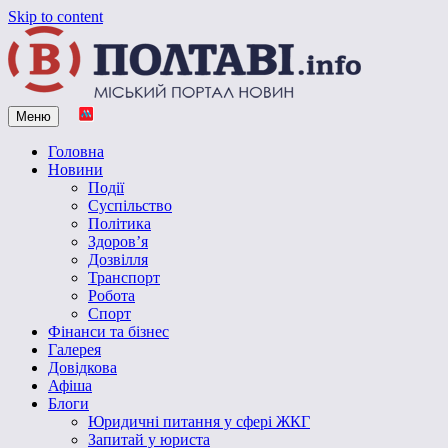
Skip to content
Меню
Vpoltave.info
Полтавський портал новин
Головна
Новини
Події
Суспільство
Політика
Здоров’я
Дозвілля
Транспорт
Робота
Спорт
Фінанси та бізнес
Галерея
Довідкова
Афіша
Блоги
Юридичні питання у сфері ЖКГ
Запитай у юриста