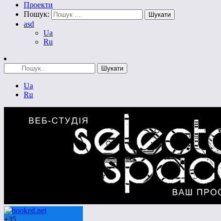
Проекти
Пошук:
asd
Ua
Ru
Ua
Ru
+
35