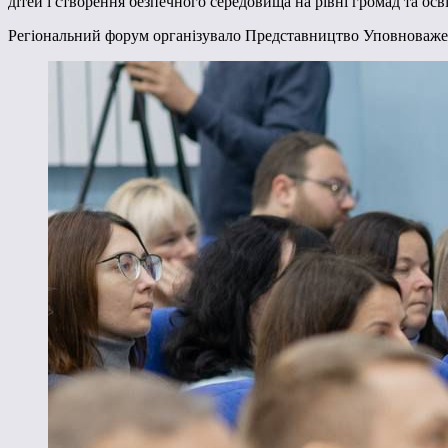
дітей і створення безпечного середовища на рівні громад та осві
Регіональний форум організувало Представництво Уповноважен