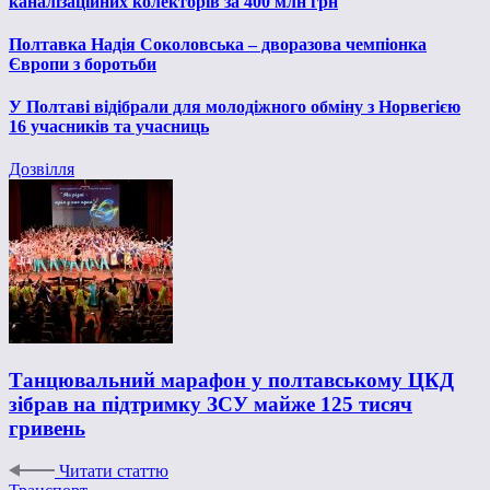
каналізаційних колекторів за 400 млн грн
Полтавка Надія Соколовська – дворазова чемпіонка
Європи з боротьби
У Полтаві відібрали для молодіжного обміну з Норвегією
16 учасників та учасниць
Дозвілля
Танцювальний марафон у полтавському ЦКД
зібрав на підтримку ЗСУ майже 125 тисяч
гривень
Читати статтю