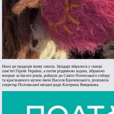
Нині ця традиція знову ожила. Звіздарі зібралися у сквері
памʼяті Героїв України, а потім різдвяною ходою, зібраною
вперше за багато років, ройшли до Свято-Успенського собору
та краєзнавчого музею імені Василя Кричевського, розповіла
секретар Полтавської міської ради Катерина Ямщикова.