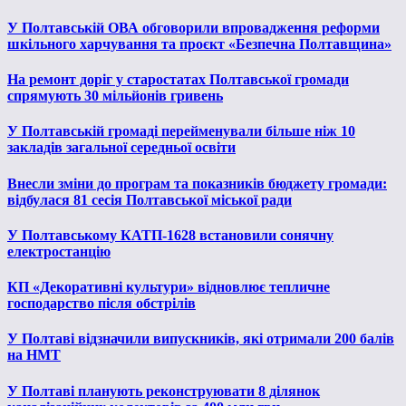
У Полтавській ОВА обговорили впровадження реформи
шкільного харчування та проєкт «Безпечна Полтавщина»
На ремонт доріг у старостатах Полтавської громади
спрямують 30 мільйонів гривень
У Полтавській громаді перейменували більше ніж 10
закладів загальної середньої освіти
Внесли зміни до програм та показників бюджету громади:
відбулася 81 сесія Полтавської міської ради
У Полтавському КАТП-1628 встановили сонячну
електростанцію
КП «Декоративні культури» відновлює тепличне
господарство після обстрілів
У Полтаві відзначили випускників, які отримали 200 балів
на НМТ
У Полтаві планують реконструювати 8 ділянок