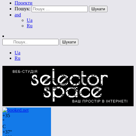
Проекти
Пошук:
asd
Ua
Ru
Ua
Ru
+
35
°
C
+
37°