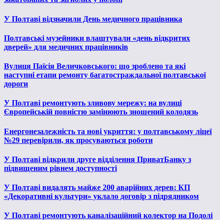
У Полтаві відзначили День медичного працівника
Полтавські музейники влаштували «день відкритих
дверей» для медичних працівників
Вулиця Паїсія Величковського: що зроблено та які
наступні етапи ремонту багатостраждальної полтавської
дороги
У Полтаві ремонтують зливову мережу: на вулиці
Європейській повністю замінюють зношений колодязь
Енергонезалежність та нові укриття: у полтавському ліцеї
№29 перевірили, як просуваються роботи
У Полтаві відкрили друге відділення ПриватБанку з
підвищеним рівнем доступності
У Полтаві видалять майже 200 аварійних дерев: КП
«Декоративні культури» уклало договір з підрядником
У Полтаві ремонтують каналізаційний колектор на Подолі