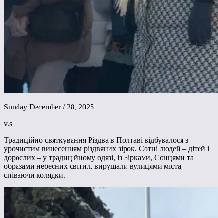
Sunday December / 28, 2025
v.s
Традиційно святкування Різдва в Полтаві відбувалося з
урочистим винесенням різдвяних зірок. Сотні людей – дітей і
дорослих – у традиційному одязі, із Зірками, Сонцями та
образами небесних світил, вирушали вулицями міста,
співаючи колядки.