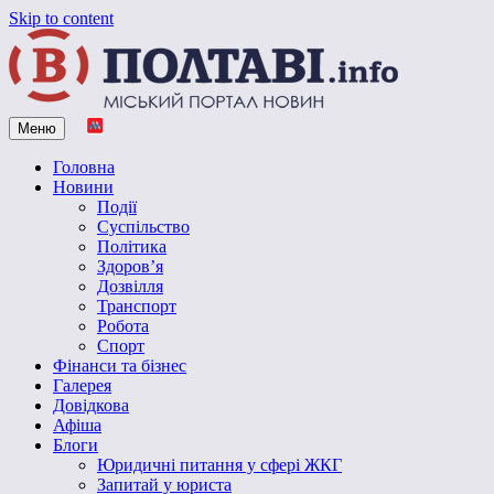
Skip to content
Меню
Vpoltave.info
Полтавський портал новин
Головна
Новини
Події
Суспільство
Політика
Здоров’я
Дозвілля
Транспорт
Робота
Спорт
Фінанси та бізнес
Галерея
Довідкова
Афіша
Блоги
Юридичні питання у сфері ЖКГ
Запитай у юриста