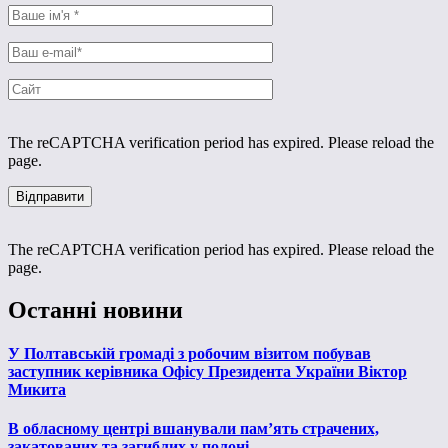
The reCAPTCHA verification period has expired. Please reload the
page.
The reCAPTCHA verification period has expired. Please reload the
page.
Останні новини
У Полтавській громаді з робочим візитом побував
заступник керівника Офісу Президента України Віктор
Микита
В обласному центрі вшанували пам’ять страчених,
закатованих та загиблих у полоні