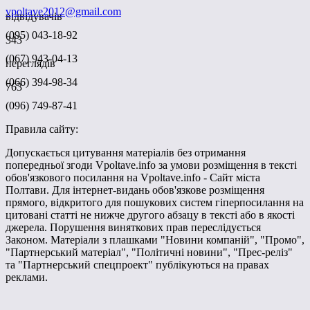
vpoltave2012@gmail.com
відвідувачів
(095) 043-18-92
343
(067) 943-04-13
переглядів
(066) 394-98-34
763
(096) 749-87-41
Правила сайту:
Допускається цитування матеріалів без отримання
попередньої згоди Vpoltave.info за умови розміщення в тексті
обов'язкового посилання на Vpoltave.info - Сайт міста
Полтави. Для інтернет-видань обов'язкове розміщення
прямого, відкритого для пошукових систем гіперпосилання на
цитовані статті не нижче другого абзацу в тексті або в якості
джерела. Порушення виняткових прав переслідується
Законом. Матеріали з плашками "Новини компаній", "Промо",
"Партнерський матеріал", "Політичні новини", "Прес-реліз"
та "Партнерський спецпроект" публікуються на правах
реклами.