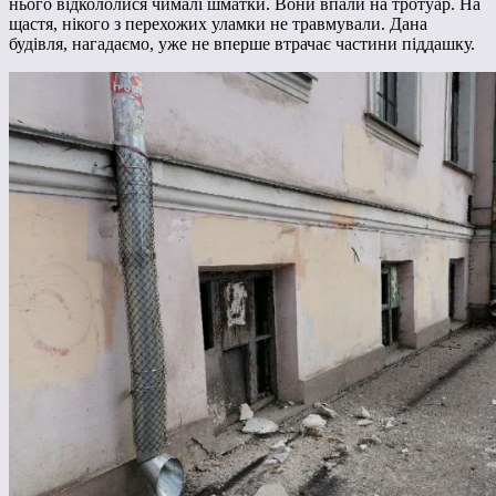
нього відкололися чималі шматки. Вони впали на тротуар. На
щастя, нікого з перехожих уламки не травмували. Дана
будівля, нагадаємо, уже не вперше втрачає частини піддашку.