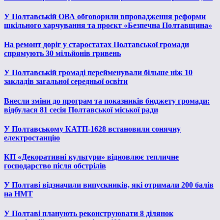
У Полтавській ОВА обговорили впровадження реформи
шкільного харчування та проєкт «Безпечна Полтавщина»
На ремонт доріг у старостатах Полтавської громади
спрямують 30 мільйонів гривень
У Полтавській громаді перейменували більше ніж 10
закладів загальної середньої освіти
Внесли зміни до програм та показників бюджету громади:
відбулася 81 сесія Полтавської міської ради
У Полтавському КАТП-1628 встановили сонячну
електростанцію
КП «Декоративні культури» відновлює тепличне
господарство після обстрілів
У Полтаві відзначили випускників, які отримали 200 балів
на НМТ
У Полтаві планують реконструювати 8 ділянок