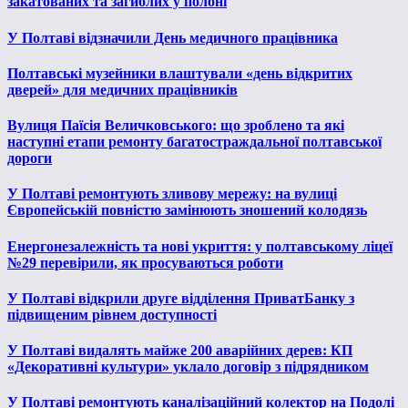
закатованих та загиблих у полоні
У Полтаві відзначили День медичного працівника
Полтавські музейники влаштували «день відкритих
дверей» для медичних працівників
Вулиця Паїсія Величковського: що зроблено та які
наступні етапи ремонту багатостраждальної полтавської
дороги
У Полтаві ремонтують зливову мережу: на вулиці
Європейській повністю замінюють зношений колодязь
Енергонезалежність та нові укриття: у полтавському ліцеї
№29 перевірили, як просуваються роботи
У Полтаві відкрили друге відділення ПриватБанку з
підвищеним рівнем доступності
У Полтаві видалять майже 200 аварійних дерев: КП
«Декоративні культури» уклало договір з підрядником
У Полтаві ремонтують каналізаційний колектор на Подолі