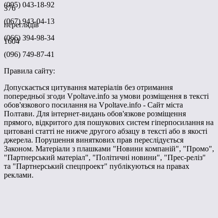
(095) 043-18-92
376
(067) 943-04-13
переглядів
(066) 394-98-34
1604
(096) 749-87-41
Правила сайту:
Допускається цитування матеріалів без отримання
попередньої згоди Vpoltave.info за умови розміщення в тексті
обов'язкового посилання на Vpoltave.info - Сайт міста
Полтави. Для інтернет-видань обов'язкове розміщення
прямого, відкритого для пошукових систем гіперпосилання на
цитовані статті не нижче другого абзацу в тексті або в якості
джерела. Порушення виняткових прав переслідується
Законом. Матеріали з плашками "Новини компаній", "Промо",
"Партнерський матеріал", "Політичні новини", "Прес-реліз"
та "Партнерський спецпроект" публікуються на правах
реклами.