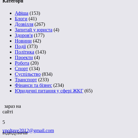
Категорії
Афіша
(153)
Блоги
(41)
Дозвілля
(267)
Запитай у юриста
(4)
Здоров'я
(177)
Новини
(42)
Події
(373)
Політика
(143)
Проекти
(4)
Робота
(20)
Спорт
(134)
Суспільство
(834)
Транспорт
(233)
Фінанси та бізнес
(234)
Юридичні питання у сфері ЖКГ
(65)
зараз на
сайті
5
vpoltave2012@gmail.com
відвідувачів