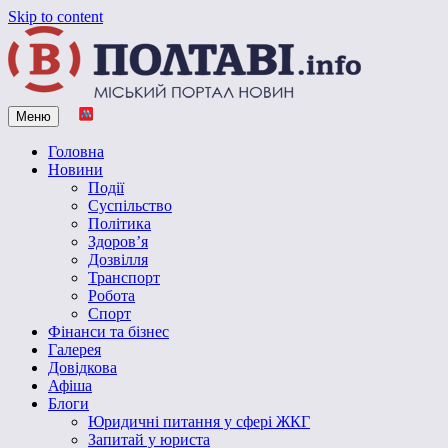
Skip to content
Меню
Vpoltave.info
Полтавський портал новин
Головна
Новини
Події
Суспільство
Політика
Здоров’я
Дозвілля
Транспорт
Робота
Спорт
Фінанси та бізнес
Галерея
Довідкова
Афіша
Блоги
Юридичні питання у сфері ЖКГ
Запитай у юриста