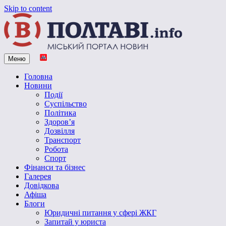
Skip to content
Меню
Vpoltave.info
Полтавський портал новин
Головна
Новини
Події
Суспільство
Політика
Здоров’я
Дозвілля
Транспорт
Робота
Спорт
Фінанси та бізнес
Галерея
Довідкова
Афіша
Блоги
Юридичні питання у сфері ЖКГ
Запитай у юриста