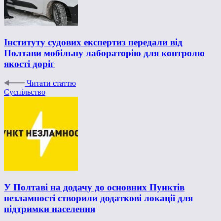
Інституту судових експертиз передали від
Полтави мобільну лабораторію для контролю
якості доріг
Читати статтю
Суспільство
У Полтаві на додачу до основних Пунктів
незламності створили додаткові локації для
підтримки населення