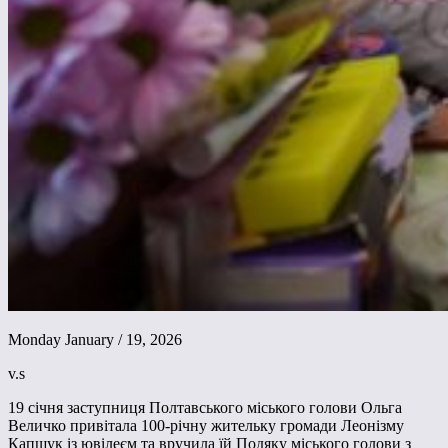
Monday January / 19, 2026
v.s
19 січня заступниця Полтавського міського голови Ольга
Величко привітала 100-річну жительку громади Леонізму
Капшук із ювілеєм та вручила їй Подяку міського голови з