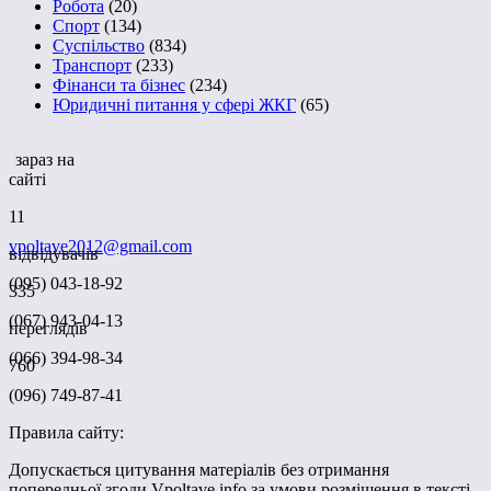
Робота
(20)
Спорт
(134)
Суспільство
(834)
Транспорт
(233)
Фінанси та бізнес
(234)
Юридичні питання у сфері ЖКГ
(65)
зараз на
сайті
11
vpoltave2012@gmail.com
відвідувачів
(095) 043-18-92
335
(067) 943-04-13
переглядів
(066) 394-98-34
760
(096) 749-87-41
Правила сайту:
Допускається цитування матеріалів без отримання
попередньої згоди Vpoltave.info за умови розміщення в тексті