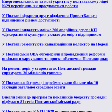
Енергонезалежність та нові укриття: у полтавському ліцеї
№29 перевірили, як просуваються роботи
У Полтаві відкрили друге відділення ПриватБанку з
підвищеним рівнем доступності
У Полтаві видалять майже 200 аварійних дерев: КП
«Декоративні культури» уклало договір з підрядником
У Полтаві ремонтують каналізаційний колектор на Подолі
У Полтавській ОВА обговорили впровадження реформи
шкільного харчування та проєкт «Безпечна Полтавщина»
На ремонт доріг у старостатах Полтавської громади
спрямують 30 мільйонів гривень
У Полтавській громаді перейменували більше ніж 10
закладів загальної середньої освіти
Внесли зміни до програм та показників бюджету громади:
відбулася 81 сесія Полтавської міської ради
У Полтавському КАТП-1628 встановили сонячну