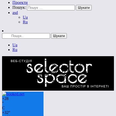
Проекти
Пошук:
asd
Ua
Ru
Ua
Ru
+
28
°
C
+
32°