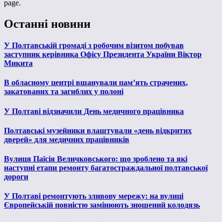
page.
Останні новини
У Полтавській громаді з робочим візитом побував
заступник керівника Офісу Президента України Віктор
Микита
В обласному центрі вшанували пам’ять страчених,
закатованих та загиблих у полоні
У Полтаві відзначили День медичного працівника
Полтавські музейники влаштували «день відкритих
дверей» для медичних працівників
Вулиця Паїсія Величковського: що зроблено та які
наступні етапи ремонту багатостраждальної полтавської
дороги
У Полтаві ремонтують зливову мережу: на вулиці
Європейській повністю замінюють зношений колодязь