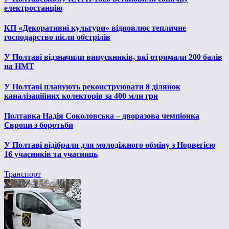
електростанцію
КП «Декоративні культури» відновлює тепличне
господарство після обстрілів
У Полтаві відзначили випускників, які отримали 200 балів
на НМТ
У Полтаві планують реконструювати 8 ділянок
каналізаційних колекторів за 400 млн грн
Полтавка Надія Соколовська – дворазова чемпіонка
Європи з боротьби
У Полтаві відібрали для молодіжного обміну з Норвегією
16 учасників та учасниць
Транспорт