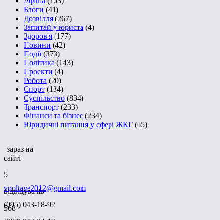
Афіша
(153)
Блоги
(41)
Дозвілля
(267)
Запитай у юриста
(4)
Здоров'я
(177)
Новини
(42)
Події
(373)
Політика
(143)
Проекти
(4)
Робота
(20)
Спорт
(134)
Суспільство
(834)
Транспорт
(233)
Фінанси та бізнес
(234)
Юридичні питання у сфері ЖКГ
(65)
зараз на
сайті
5
vpoltave2012@gmail.com
відвідувачів
(095) 043-18-92
568