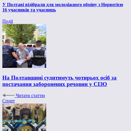
У Полтаві відібрали для молодіжного обміну з Норвегією
16 учасників та учасниць
Події
На Полтавщині судитимуть чотирьох осіб за
постачання заборонених речовин у СІЗО
Читати статтю
Спорт