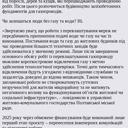
від порослі, дерев та кущів, які перешкоджають проведенню
робіт. Після цього розпочнеться будівництво залізобетонних
фундаментів для газопроводів.
Чи залишаться люди без газу та води? Ні.
«Звертаємо увагу, що роботи з перевлаштування мереж не
передбачають припинення подачі води чи газу на час їх
виконання. Постачання води та газу до житлових будинків під
час проведення більшості технічних заходів буде
здійснюватися у звичному режимі. Лише після завершення
основного обсягу робіт із перевлаштування газопроводу
можливе короткострокове відключення газу з метою
здійснення технологічної переврізки. Точні дати тимчасового
відключення будуть узгоджені з відповідними службами та
заздалегідь доведені до відома мешканців. Таким чином,
заплановані роботи не створюватимуть суттєвих
незручностей для жителів мікрорайону та не матимуть
негативного впливу на функціонування об’єктів житлової чи
соціальної інфраструктури», – повідомили в управлінні
житлово-комунального господарства Полтавської міської
ради.
2025 року через обмежене фінансування буде виконаний лише
перший етап проєкту – перенесення інженерних комунікацій
та підготовчі роботи.