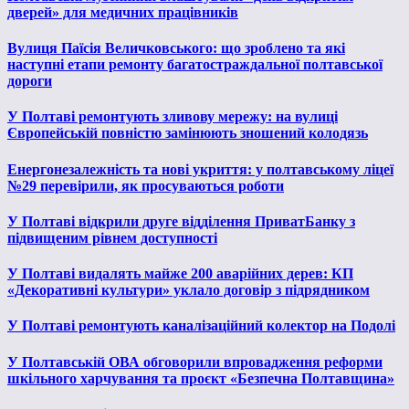
дверей» для медичних працівників
Вулиця Паїсія Величковського: що зроблено та які
наступні етапи ремонту багатостраждальної полтавської
дороги
У Полтаві ремонтують зливову мережу: на вулиці
Європейській повністю замінюють зношений колодязь
Енергонезалежність та нові укриття: у полтавському ліцеї
№29 перевірили, як просуваються роботи
У Полтаві відкрили друге відділення ПриватБанку з
підвищеним рівнем доступності
У Полтаві видалять майже 200 аварійних дерев: КП
«Декоративні культури» уклало договір з підрядником
У Полтаві ремонтують каналізаційний колектор на Подолі
У Полтавській ОВА обговорили впровадження реформи
шкільного харчування та проєкт «Безпечна Полтавщина»