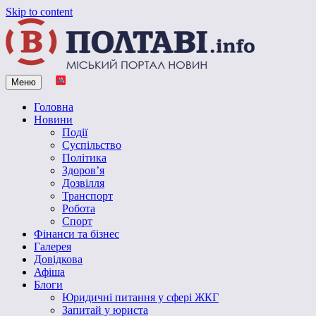
Skip to content
Меню
Vpoltave.info
Полтавський портал новин
Головна
Новини
Події
Суспільство
Політика
Здоров’я
Дозвілля
Транспорт
Робота
Спорт
Фінанси та бізнес
Галерея
Довідкова
Афіша
Блоги
Юридичні питання у сфері ЖКГ
Запитай у юриста