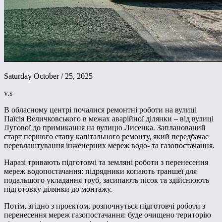
Saturday October / 25, 2025
v.s
В обласному центрі почалися ремонтні роботи на вулиці
Паїсія Величковського в межах аварійної ділянки – від вулиці
Лугової до примикання на вулицю Лисенка. Запланований
старт першого етапу капітального ремонту, який передбачає
перевлаштування інженерних мереж водо- та газопостачання.
Наразі тривають підготовчі та земляні роботи з перенесення
мереж водопостачання: підрядники копають траншеї для
подальшого укладання труб, засипають пісок та здійснюють
підготовку ділянки до монтажу.
Потім, згідно з проєктом, розпочнуться підготовчі роботи з
перенесення мереж газопостачання: буде очищено територію