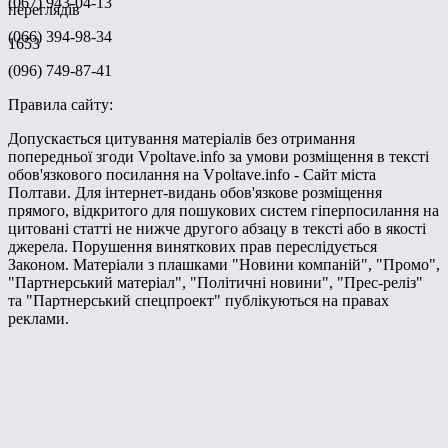
(067) 943-04-13
переглядів
(066) 394-98-34
1653
(096) 749-87-41
Правила сайту:
Допускається цитування матеріалів без отримання
попередньої згоди Vpoltave.info за умови розміщення в тексті
обов'язкового посилання на Vpoltave.info - Сайт міста
Полтави. Для інтернет-видань обов'язкове розміщення
прямого, відкритого для пошукових систем гіперпосилання на
цитовані статті не нижче другого абзацу в тексті або в якості
джерела. Порушення виняткових прав переслідується
Законом. Матеріали з плашками "Новини компаній", "Промо",
"Партнерський матеріал", "Політичні новини", "Прес-реліз"
та "Партнерський спецпроект" публікуються на правах
реклами.