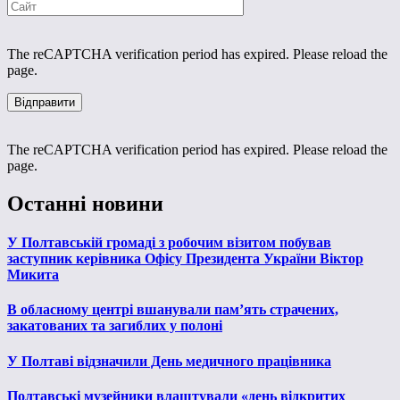
The reCAPTCHA verification period has expired. Please reload the
page.
The reCAPTCHA verification period has expired. Please reload the
page.
Останні новини
У Полтавській громаді з робочим візитом побував
заступник керівника Офісу Президента України Віктор
Микита
В обласному центрі вшанували пам’ять страчених,
закатованих та загиблих у полоні
У Полтаві відзначили День медичного працівника
Полтавські музейники влаштували «день відкритих