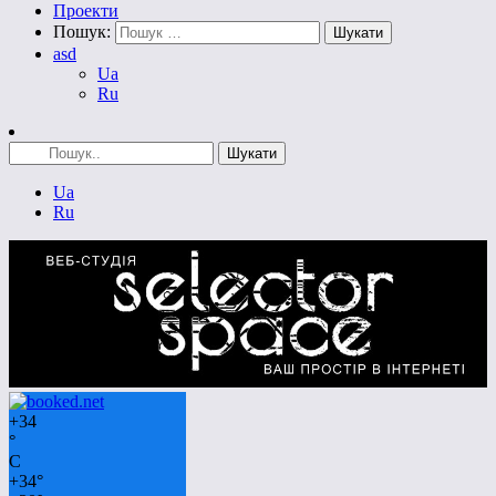
Проекти
Пошук:
asd
Ua
Ru
Ua
Ru
+
34
°
C
+
34°