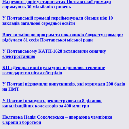
На ремонт доріг у старостатах Полтавської громади
спрямують 30 мільйонів гривень
У Полтавській громаді перейменували більше ніж 10
закладів загальної середньої освіти
Внесли зміни до програм та показників бюджету громади:
відбулася 81 сесія Полтавської міської ради
У Полтавському КАТП-1628 встановили сонячну
електростанцію
КП «Декоративні культури» відновлює тепличне
господарство після обстрілів
У Полтаві відзначили випускників, які отримали 200 балів
на НМТ
У Полтаві планують реконструювати 8 ділянок
каналізаційних колекторів за 400 млн грн
Полтавка Надія Соколовська – дворазова чемпіонка
Європи з боротьби