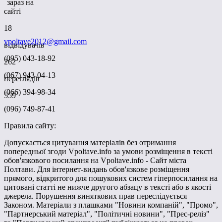
зараз на
сайті
18
vpoltave2012@gmail.com
відвідувачів
(095) 043-18-92
262
(067) 943-04-13
переглядів
(066) 394-98-34
559
(096) 749-87-41
Правила сайту:
Допускається цитування матеріалів без отримання
попередньої згоди Vpoltave.info за умови розміщення в тексті
обов'язкового посилання на Vpoltave.info - Сайт міста
Полтави. Для інтернет-видань обов'язкове розміщення
прямого, відкритого для пошукових систем гіперпосилання на
цитовані статті не нижче другого абзацу в тексті або в якості
джерела. Порушення виняткових прав переслідується
Законом. Матеріали з плашками "Новини компаній", "Промо",
"Партнерський матеріал", "Політичні новини", "Прес-реліз"