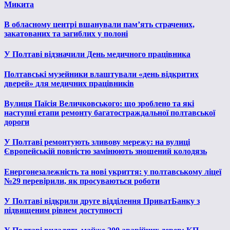
Микита
В обласному центрі вшанували пам’ять страчених,
закатованих та загиблих у полоні
У Полтаві відзначили День медичного працівника
Полтавські музейники влаштували «день відкритих
дверей» для медичних працівників
Вулиця Паїсія Величковського: що зроблено та які
наступні етапи ремонту багатостраждальної полтавської
дороги
У Полтаві ремонтують зливову мережу: на вулиці
Європейській повністю замінюють зношений колодязь
Енергонезалежність та нові укриття: у полтавському ліцеї
№29 перевірили, як просуваються роботи
У Полтаві відкрили друге відділення ПриватБанку з
підвищеним рівнем доступності