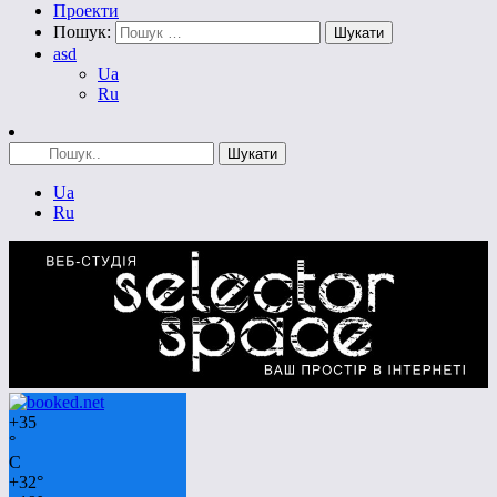
Проекти
Пошук:
asd
Ua
Ru
Ua
Ru
+
35
°
C
+
32°