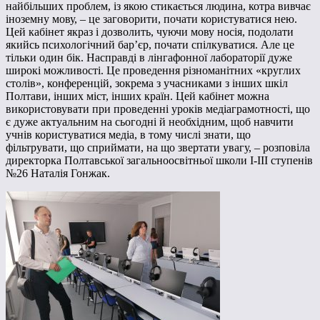
найбільших проблем, із якою стикається людина, котра вивчає
іноземну мову, – це заговорити, почати користуватися нею.
Цей кабінет якраз і дозволить, чуючи мову носія, подолати
якийсь психологічний бар’єр, почати спілкуватися. Але це
тільки один бік. Насправді в лінгафонної лабораторії дуже
широкі можливості. Це проведення різноманітних «круглих
столів», конференцій, зокрема з учасниками з інших шкіл
Полтави, інших міст, інших країн. Цей кабінет можна
використовувати при проведенні уроків медіаграмотності, що
є дуже актуальним на сьогодні й необхідним, щоб навчити
учнів користуватися медіа, в тому числі знати, що
фільтрувати, що сприймати, на що звертати увагу, – розповіла
директорка Полтавської загальноосвітньої школи І-ІІІ ступенів
№26 Наталія Гонжак.