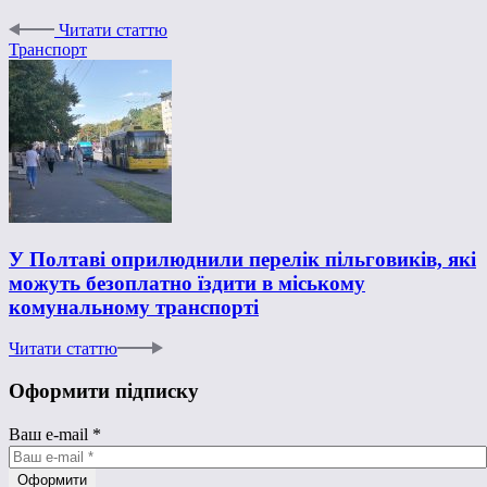
Читати статтю
Транспорт
У Полтаві оприлюднили перелік пільговиків, які
можуть безоплатно їздити в міському
комунальному транспорті
Читати статтю
Оформити підписку
Ваш e-mail
*