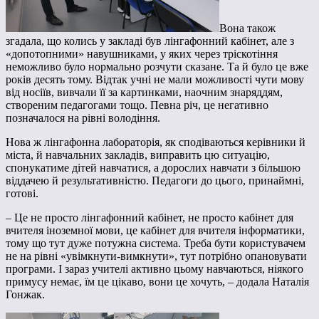
Вона також
згадала, що колись у закладі був лінгафонний кабінет, але з
«допотопними» навушниками, у яких через тріскотіння
неможливо було нормально розчути сказане. Та й було це вже
років десять тому. Відтак учні не мали можливості чути мову
від носіїв, вивчали її за картинками, наочним знаряддям,
створеним педагогами тощо. Певна річ, це негативно
позначалося на рівні володіння.
Нова ж лінгафонна лабораторія, як сподіваються керівники й
міста, й навчальних закладів, виправить цю ситуацію,
спонукатиме дітей навчатися, а дорослих навчати з більшою
віддачею й результативністю. Педагоги до цього, принаймні,
готові.
– Це не просто лінгафонний кабінет, не просто кабінет для
вчителя іноземної мови, це кабінет для вчителя інформатики,
тому що тут дуже потужна система. Треба бути користувачем
не на рівні «увімкнути-вимкнути», тут потрібно опановувати
програми. І зараз учителі активно цьому навчаються, ніякого
примусу немає, їм це цікаво, вони це хочуть, – додала Наталія
Гонжак.