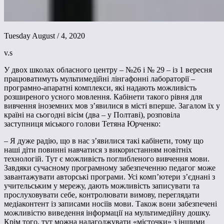
Tuesday August / 4, 2020
v.s
У двох школах обласного центру – №26 і № 29 – із 1 вересня
працюватимуть мультимедійні лінгафонні лабораторії –
програмно-апаратні комплекси, які надають можливість
розширеного усного мовлення. Кабінети такого рівня для
вивчення іноземних мов з’явилися в місті вперше. Загалом їх у
країні на сьогодні вісім (два – у Полтаві), розповіла
заступниця міського голови Тетяна Юрченко:
– Я дуже радію, що в нас з’явилися такі кабінети, тому що
наші діти повинні навчатися з використанням новітніх
технологій. Тут є можливість поглибленого вивчення мови.
Завдяки сучасному програмному забезпеченню педагог може
завантажувати авторські програми. Усі комп’ютери з’єднані з
учительським у мережу, дають можливість записувати та
прослуховувати себе, контролювати вимову, переглядати
медіаконтент із записами носіїв мови. Також вони забезпечені
можливістю виведення інформації на мультимедійну дошку.
Крім того, тут можна налагоджувати «місточки» з іншими