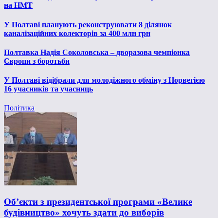
на НМТ
У Полтаві планують реконструювати 8 ділянок
каналізаційних колекторів за 400 млн грн
Полтавка Надія Соколовська – дворазова чемпіонка
Європи з боротьби
У Полтаві відібрали для молодіжного обміну з Норвегією
16 учасників та учасниць
Політика
Об’єкти з президентської програми «Велике
будівництво» хочуть здати до виборів