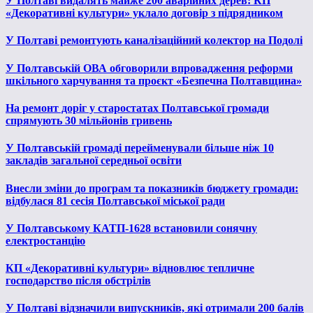
У Полтаві видалять майже 200 аварійних дерев: КП
«Декоративні культури» уклало договір з підрядником
У Полтаві ремонтують каналізаційний колектор на Подолі
У Полтавській ОВА обговорили впровадження реформи
шкільного харчування та проєкт «Безпечна Полтавщина»
На ремонт доріг у старостатах Полтавської громади
спрямують 30 мільйонів гривень
У Полтавській громаді перейменували більше ніж 10
закладів загальної середньої освіти
Внесли зміни до програм та показників бюджету громади:
відбулася 81 сесія Полтавської міської ради
У Полтавському КАТП-1628 встановили сонячну
електростанцію
КП «Декоративні культури» відновлює тепличне
господарство після обстрілів
У Полтаві відзначили випускників, які отримали 200 балів