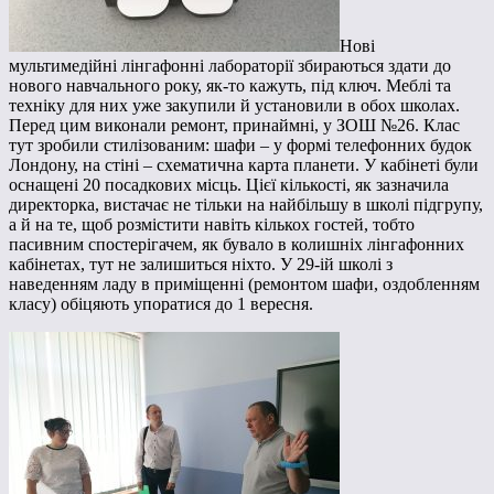
Нові
мультимедійні лінгафонні лабораторії збираються здати до
нового навчального року, як-то кажуть, під ключ. Меблі та
техніку для них уже закупили й установили в обох школах.
Перед цим виконали ремонт, принаймні, у ЗОШ №26. Клас
тут зробили стилізованим: шафи – у формі телефонних будок
Лондону, на стіні – схематична карта планети. У кабінеті були
оснащені 20 посадкових місць. Цієї кількості, як зазначила
директорка, вистачає не тільки на найбільшу в школі підгрупу,
а й на те, щоб розмістити навіть кількох гостей, тобто
пасивним спостерігачем, як бувало в колишніх лінгафонних
кабінетах, тут не залишиться ніхто. У 29-ій школі з
наведенням ладу в приміщенні (ремонтом шафи, оздобленням
класу) обіцяють упоратися до 1 вересня.