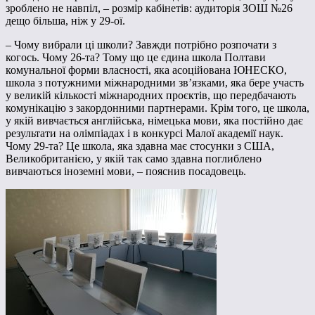
зроблено не навпіл, – розмір кабінетів: аудиторія ЗОШ №26
дещо більша, ніж у 29-ої.
– Чому вибрали ці школи? Завжди потрібно розпочати з
когось. Чому 26-та? Тому що це єдина школа Полтави
комунальної форми власності, яка асоційована ЮНЕСКО,
школа з потужними міжнародними зв’язками, яка бере участь
у великій кількості міжнародних проєктів, що передбачають
комунікацію з закордонними партнерами. Крім того, це школа,
у якій вивчається англійська, німецька мови, яка постійно дає
результати на олімпіадах і в конкурсі Малої академії наук.
Чому 29-та? Це школа, яка здавна має стосунки з США,
Великобританією, у якій так само здавна поглиблено
вивчаються іноземні мови, – пояснив посадовець.