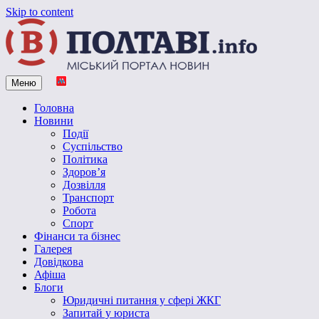
Skip to content
Меню
Vpoltave.info
Полтавський портал новин
Головна
Новини
Події
Суспільство
Політика
Здоров’я
Дозвілля
Транспорт
Робота
Спорт
Фінанси та бізнес
Галерея
Довідкова
Афіша
Блоги
Юридичні питання у сфері ЖКГ
Запитай у юриста