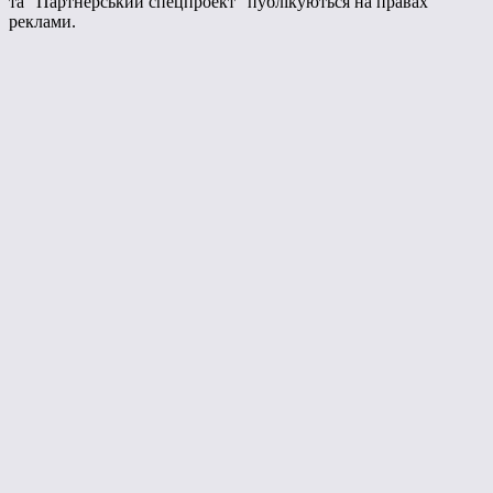
та "Партнерський спецпроект" публікуються на правах
реклами.