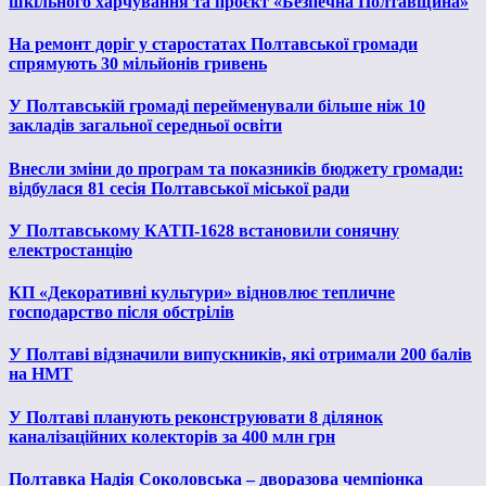
шкільного харчування та проєкт «Безпечна Полтавщина»
На ремонт доріг у старостатах Полтавської громади
спрямують 30 мільйонів гривень
У Полтавській громаді перейменували більше ніж 10
закладів загальної середньої освіти
Внесли зміни до програм та показників бюджету громади:
відбулася 81 сесія Полтавської міської ради
У Полтавському КАТП-1628 встановили сонячну
електростанцію
КП «Декоративні культури» відновлює тепличне
господарство після обстрілів
У Полтаві відзначили випускників, які отримали 200 балів
на НМТ
У Полтаві планують реконструювати 8 ділянок
каналізаційних колекторів за 400 млн грн
Полтавка Надія Соколовська – дворазова чемпіонка