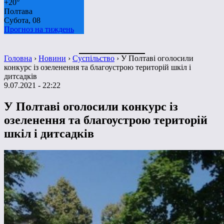
+
20°
Полтава
Субота, 08
Прогноз на тиждень
Головна
›
Новини
›
Суспільство
›
У Полтаві оголосили
конкурс із озеленення та благоустрою територій шкіл і
дитсадків
9.07.2021 - 22:22
У Полтаві оголосили конкурс із
озеленення та благоустрою територій
шкіл і дитсадків