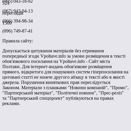
(095) 043-18-92
524
(067) 943-04-13
переглядів
(066) 394-98-34
1500
(096) 749-87-41
Правила сайту:
Допускається цитування матеріалів без отримання
попередньої згоди Vpoltave.info за умови розміщення в тексті
обов'язкового посилання на Vpoltave.info - Сайт міста
Полтави. Для інтернет-видань обов'язкове розміщення
прямого, відкритого для пошукових систем гіперпосилання на
цитовані статті не нижче другого абзацу в тексті або в якості
джерела. Порушення виняткових прав переслідується
Законом. Матеріали з плашками "Новини компаній", "Промо",
"Партнерський матеріал", "Політичні новини", "Прес-реліз"
та "Партнерський спецпроект" публікуються на правах
реклами.