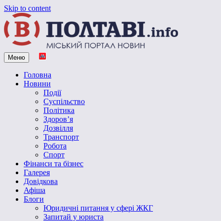
Skip to content
Меню
Vpoltave.info
Полтавський портал новин
Головна
Новини
Події
Суспільство
Політика
Здоров’я
Дозвілля
Транспорт
Робота
Спорт
Фінанси та бізнес
Галерея
Довідкова
Афіша
Блоги
Юридичні питання у сфері ЖКГ
Запитай у юриста