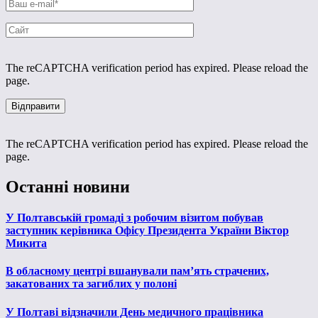
The reCAPTCHA verification period has expired. Please reload the
page.
The reCAPTCHA verification period has expired. Please reload the
page.
Останні новини
У Полтавській громаді з робочим візитом побував
заступник керівника Офісу Президента України Віктор
Микита
В обласному центрі вшанували пам’ять страчених,
закатованих та загиблих у полоні
У Полтаві відзначили День медичного працівника