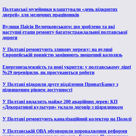
Полтавські музейники влаштували «день відкритих
дверей» для медичних працівників
Вулиця Паїсія Величковського: що зроблено та які
наступні етапи ремонту багатостраждальної полтавської
дороги
У Полтаві ремонтують зливову мережу: на вулиці
Європейській повністю замінюють зношений колодязь
Енергонезалежність та нові укриття: у полтавському ліцеї
№29 перевірили, як просуваються роботи
У Полтаві відкрили друге відділення ПриватБанку з
підвищеним рівнем доступності
У Полтаві видалять майже 200 аварійних дерев: КП
«Декоративні культури» уклало договір з підрядником
У Полтаві ремонтують каналізаційний колектор на Подолі
У Полтавській ОВА обговорили впровадження реформи