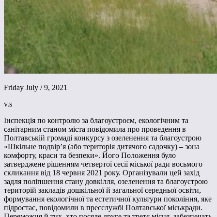
Friday July / 9, 2021
v.s
Інспекція по контролю за благоустроєм, екологічним та
санітарним станом міста повідомила про проведення в
Полтавській громаді конкурсу з озеленення та благоустрою
«Шкільне подвір’я (або територія дитячого садочку) – зона
комфорту, краси та безпеки». Його Положення було
затверджене рішенням четвертої сесії міської ради восьмого
скликання від 18 червня 2021 року. Організували цей захід
задля поліпшення стану довкілля, озеленення та благоустрою
територій закладів дошкільної й загальної середньої освіти,
формування екологічної та естетичної культури покоління, яке
підростає, повідомили в пресслужбі Полтавської міськради.
Переможця й тих, хто посяде друге та третє місця, забезпечать