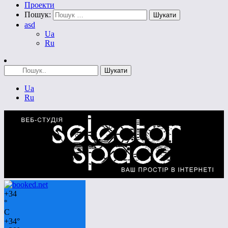
Проекти
Пошук:
asd
Ua
Ru
Ua
Ru
+
34
°
C
+
34°