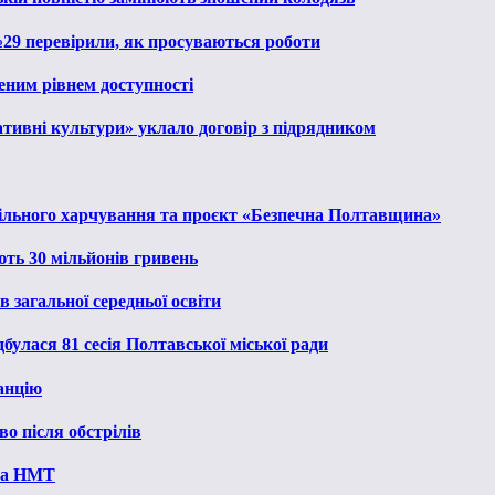
№29 перевірили, як просуваються роботи
еним рівнем доступності
тивні культури» уклало договір з підрядником
льного харчування та проєкт «Безпечна Полтавщина»
ють 30 мільйонів гривень
 загальної середньої освіти
булася 81 сесія Полтавської міської ради
анцію
о після обстрілів
 на НМТ