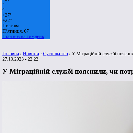
°
C
+
37°
+
22°
Полтава
П’ятниця, 07
Прогноз на тиждень
Головна
›
Новини
›
Суспільство
›
У Міграційній службі поясни
27.10.2023 - 22:22
У Міграційній службі пояснили, чи пот