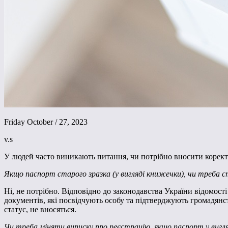
Friday October / 27, 2023
v.s
У людей часто виникають питання, чи потрібно вносити коректи
Якщо паспорт старого зразка (у вигляді книжечки), чи треба
Ні, не потрібно. Відповідно до законодавства України відомості
документів, які посвідчують особу та підтверджують громадянс
статус, не вносяться.
Чи треба міняти виписку про реєстрацію, якщо паспорт у вигл