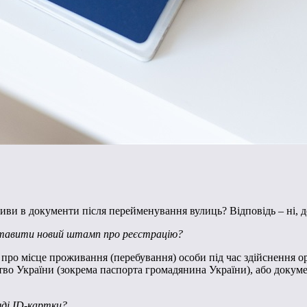
ви в документи після перейменування вулиць? Відповідь – ні, д
 ставити новий штамп про реєстрацію?
 про місце проживання (перебування) особи під час здійснення ор
тво України (зокрема паспорта громадянина України), або докуме
яді ІD-картки?