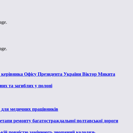
age.
age.
к керівника Офісу Президента України Віктор Микита
их та загиблих у полоні
 для медичних працівників
 етапи ремонту багатостраждальної полтавської дороги
ькій повністю замінюють зношений колодязь