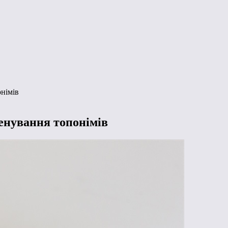
німів
енування топонімів