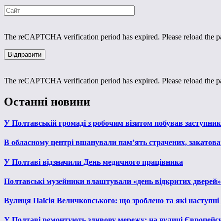
The reCAPTCHA verification period has expired. Please reload the p
The reCAPTCHA verification period has expired. Please reload the p
Останні новини
У Полтавській громаді з робочим візитом побував заступни
В обласному центрі вшанували пам’ять страчених, закатован
У Полтаві відзначили День медичного працівника
Полтавські музейники влаштували «день відкритих дверей»
Вулиця Паїсія Величковського: що зроблено та які наступні
У Полтаві ремонтують зливову мережу: на вулиці Європейс