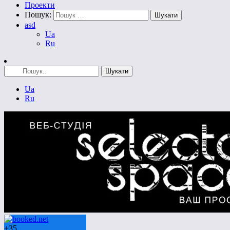
Проекти
Пошук:
asd
Ua
Ru
Ua
Ru
+
35