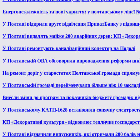
Енергонезалежність та нові укриття: у полтавському ліцеї 
У Полтаві відкрили друге відділення ПриватБанку з підвищ
У Полтаві видалять майже 200 аварійних дерев: КП «Декора
У Полтаві ремонтують каналізаційний колектор на Подолі
У Полтавській ОВА обговорили впровадження реформи шкі
На ремонт доріг у старостатах Полтавської громади спряму
У Полтавській громаді перейменували більше ніж 10 закладів
Внесли зміни до програм та показників бюджету громади: від
У Полтавському КАТП-1628 встановили сонячну електрост
КП «Декоративні культури» відновлює тепличне господарств
У Полтаві відзначили випускників, які отримали 200 балів