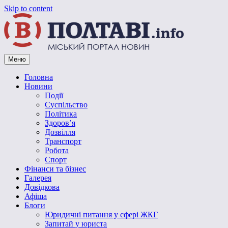
Skip to content
Меню
Vpoltave.info
Полтавський портал новин
Головна
Новини
Події
Суспільство
Політика
Здоров’я
Дозвілля
Транспорт
Робота
Спорт
Фінанси та бізнес
Галерея
Довідкова
Афіша
Блоги
Юридичні питання у сфері ЖКГ
Запитай у юриста