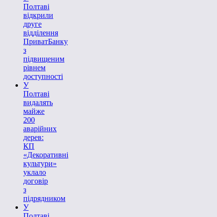
Полтаві
відкрили
друге
відділення
ПриватБанку
з
підвищеним
рівнем
доступності
У
Полтаві
видалять
майже
200
аварійних
дерев:
КП
«Декоративні
культури»
уклало
договір
з
підрядником
У
Полтаві