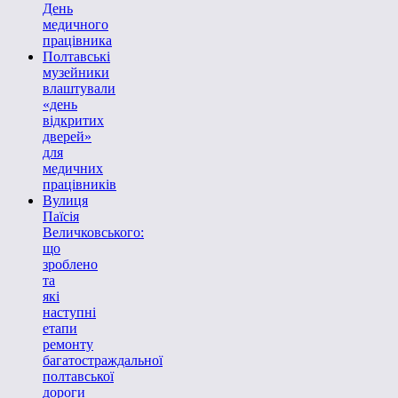
День
медичного
працівника
Полтавські
музейники
влаштували
«день
відкритих
дверей»
для
медичних
працівників
Вулиця
Паїсія
Величковського:
що
зроблено
та
які
наступні
етапи
ремонту
багатостраждальної
полтавської
дороги