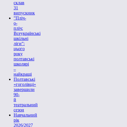
склав
31
випускник
”Пліч-
о-
пліч:
Всеукраїнські
шкільні
ліги”:
цього
року
полтавські
школярі
–
найкращі
Полтавські
«гоголівці»
завершили
90-
й
театральний
сезон
Навчальний
рік
2026/2027