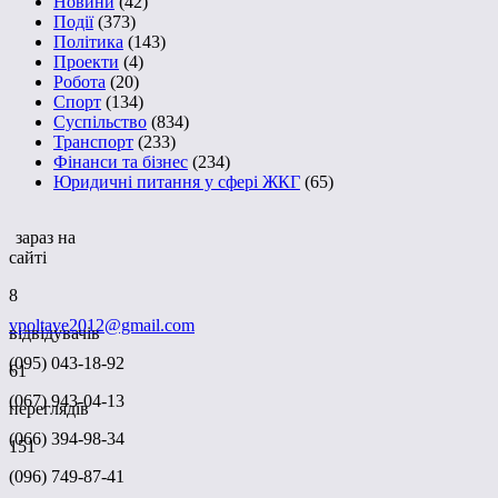
Новини
(42)
Події
(373)
Політика
(143)
Проекти
(4)
Робота
(20)
Спорт
(134)
Суспільство
(834)
Транспорт
(233)
Фінанси та бізнес
(234)
Юридичні питання у сфері ЖКГ
(65)
зараз на
сайті
8
vpoltave2012@gmail.com
відвідувачів
(095) 043-18-92
61
(067) 943-04-13
переглядів
(066) 394-98-34
151
(096) 749-87-41