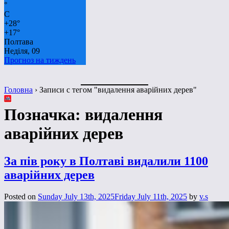
°
C
+
28°
+
17°
Полтава
Неділя, 09
Прогноз на тиждень
Головна
›
Записи с тегом "видалення аварійних дерев"
Позначка:
видалення
аварійних дерев
За пів року в Полтаві видалили 1100
аварійних дерев
Posted on
Sunday July 13th, 2025
Friday July 11th, 2025
by
v.s