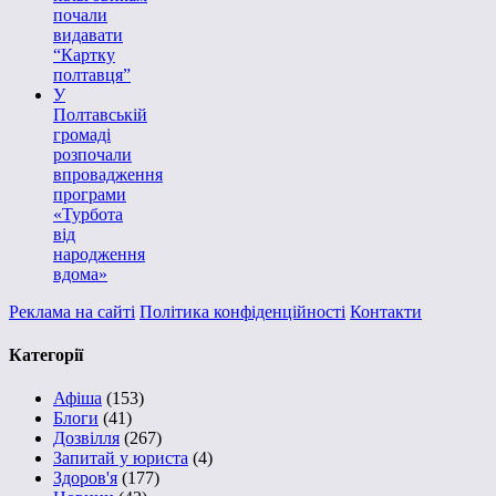
почали
видавати
“Картку
полтавця”
У
Полтавській
громаді
розпочали
впровадження
програми
«Турбота
від
народження
вдома»
Реклама на сайті
Політика конфіденційності
Контакти
Категорії
Афіша
(153)
Блоги
(41)
Дозвілля
(267)
Запитай у юриста
(4)
Здоров'я
(177)