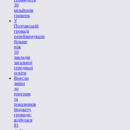
30
мільйонів
гривень
У
Полтавській
громаді
перейменували
більше
ніж
10
закладів
загальної
середньої
освіти
Внесли
зміни
до
програм
та
показників
бюджету
громади:
відбулася
81