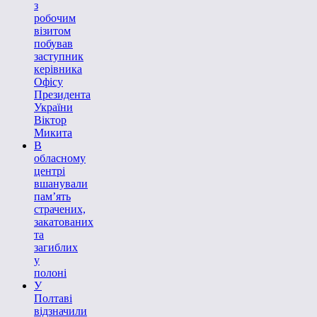
з
робочим
візитом
побував
заступник
керівника
Офісу
Президента
України
Віктор
Микита
В
обласному
центрі
вшанували
пам’ять
страчених,
закатованих
та
загиблих
у
полоні
У
Полтаві
відзначили