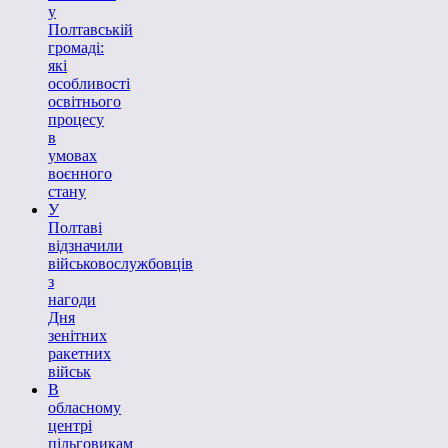
у
Полтавській
громаді:
які
особливості
освітнього
процесу
в
умовах
воєнного
стану
У
Полтаві
відзначили
військовослужбовців
з
нагоди
Дня
зенітних
ракетних
військ
В
обласному
центрі
пільговикам