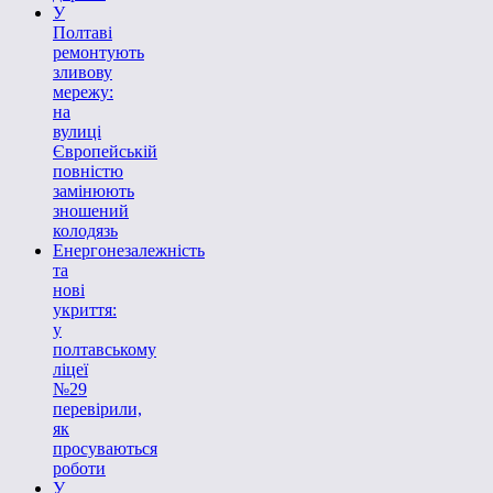
У
Полтаві
ремонтують
зливову
мережу:
на
вулиці
Європейській
повністю
замінюють
зношений
колодязь
Енергонезалежність
та
нові
укриття:
у
полтавському
ліцеї
№29
перевірили,
як
просуваються
роботи
У