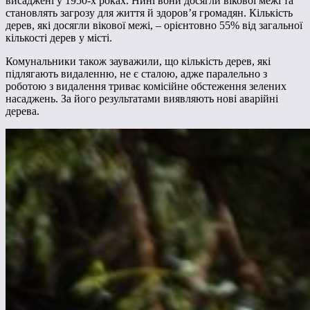
висаджені у 1950-х роках. Нині вони досягли вікової межі та
становлять загрозу для життя й здоров’я громадян. Кількість
дерев, які досягли вікової межі, – орієнтовно 55% від загальної
кількості дерев у місті.
Комунальники також зауважили, що кількість дерев, які
підлягають видаленню, не є сталою, адже паралельно з
роботою з видалення триває комісійне обстеження зелених
насаджень. За його результатами виявляють нові аварійні
дерева.