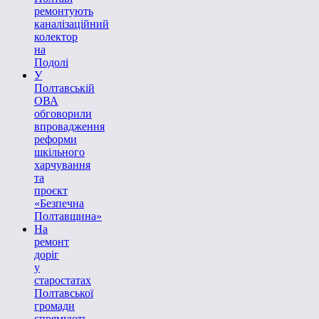
ремонтують
каналізаційний
колектор
на
Подолі
У
Полтавській
ОВА
обговорили
впровадження
реформи
шкільного
харчування
та
проєкт
«Безпечна
Полтавщина»
На
ремонт
доріг
у
старостатах
Полтавської
громади
спрямують