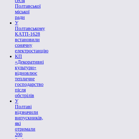
сесія
Полтавської
міської
ради
У
Полтавському
КАТП-1628
встановили
сонячну
електростанцію
КП
«Декоративні
культури»
відновлює
тепличне
господарство
після
обстрілів
У
Полтаві
відзначили
випускників,
які
отримали
200