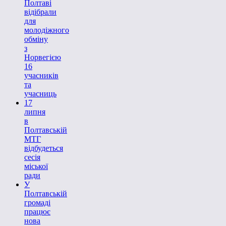
Полтаві
відібрали
для
молодіжного
обміну
з
Норвегією
16
учасників
та
учасниць
17
липня
в
Полтавській
МТГ
відбудеться
сесія
міської
ради
У
Полтавській
громаді
працює
нова