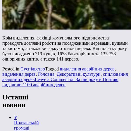
Крім видалення, фахівці комунального підприємства
проводять доглядні роботи за посадженими деревами, кущами
та квітами, а також висаджують нові дерева. Від початку року
було висаджено 719 кущів, 1658 багаторічних та 135 758
однорічних квітів, а також 141 дерево.
Posted in
Суспільство
Tagged
видалення аварійних дерев
,
видалення дерев
,
Головна
,
Декоративні культури
,
спилювання
аварійних дерев
Leave a Comment
on За пів року в Полтаві
видалили 1100 аварійних дерев
Останні
новини
У
Полтавській
громаді