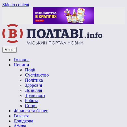
Skip to content
Меню
Vpoltave.info
Полтавський портал новин
Головна
Новини
Події
Суспільство
Політика
Здоров’я
Дозвілля
Транспорт
Робота
Спорт
Фінанси та бізнес
Галерея
Довідкова
Афіша