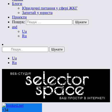
Блоги
Юридичні питання у сфері ЖКГ
Запитай у юриста
Проекти
Пошук:
asd
Ua
Ru
Ua
Ru
+
34