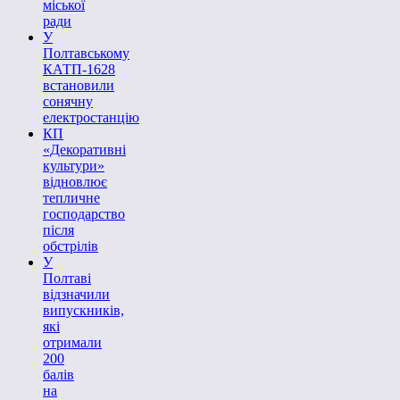
міської
ради
У
Полтавському
КАТП-1628
встановили
сонячну
електростанцію
КП
«Декоративні
культури»
відновлює
тепличне
господарство
після
обстрілів
У
Полтаві
відзначили
випускників,
які
отримали
200
балів
на