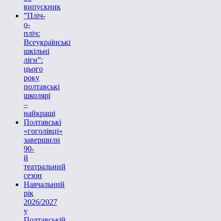
випускник
”Пліч-
о-
пліч:
Всеукраїнські
шкільні
ліги”:
цього
року
полтавські
школярі
–
найкращі
Полтавські
«гоголівці»
завершили
90-
й
театральний
сезон
Навчальний
рік
2026/2027
у
Полтавській