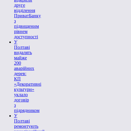
друге
відділення
ПриватБанку
з
підвищеним
рівнем
доступності
У
Полтаві
видалять
майже
200
аварійних
дерев:
КП
«Декоративні
культури»
уклало
договір
з
підрядником
У
Полтаві
ремонтують