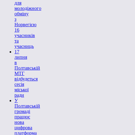
для
молодіжного
обміну
з
Норвегією
16
учасників
та
учасниць
17
липня
в
Полтавській
МТГ
відбудеться
сесія
міської
ради
У
Полтавській
громаді
працює
нова
цифрова
платформа