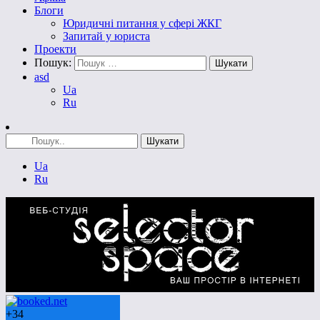
Блоги
Юридичні питання у сфері ЖКГ
Запитай у юриста
Проекти
Пошук:
asd
Ua
Ru
Ua
Ru
+
34