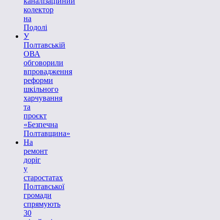
каналізаційний
колектор
на
Подолі
У
Полтавській
ОВА
обговорили
впровадження
реформи
шкільного
харчування
та
проєкт
«Безпечна
Полтавщина»
На
ремонт
доріг
у
старостатах
Полтавської
громади
спрямують
30