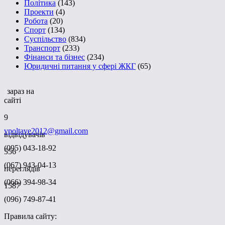
Політика
(143)
Проекти
(4)
Робота
(20)
Спорт
(134)
Суспільство
(834)
Транспорт
(233)
Фінанси та бізнес
(234)
Юридичні питання у сфері ЖКГ
(65)
зараз на
сайті
9
vpoltave2012@gmail.com
відвідувачів
(095) 043-18-92
556
(067) 943-04-13
переглядів
(066) 394-98-34
1587
(096) 749-87-41
Правила сайту: