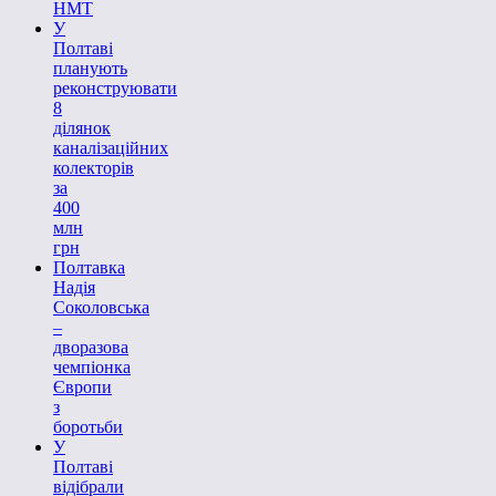
НМТ
У
Полтаві
планують
реконструювати
8
ділянок
каналізаційних
колекторів
за
400
млн
грн
Полтавка
Надія
Соколовська
–
дворазова
чемпіонка
Європи
з
боротьби
У
Полтаві
відібрали