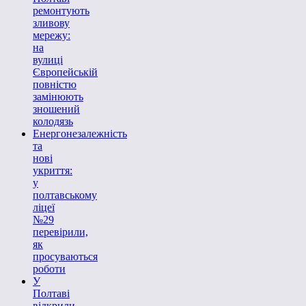
ремонтують
зливову
мережу:
на
вулиці
Європейській
повністю
замінюють
зношений
колодязь
Енергонезалежність
та
нові
укриття:
у
полтавському
ліцеї
№29
перевірили,
як
просуваються
роботи
У
Полтаві
відкрили