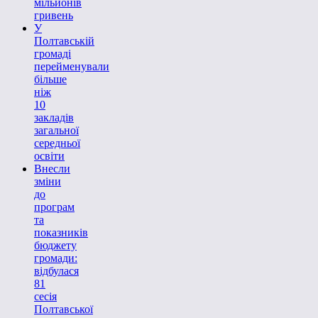
мільйонів
гривень
У
Полтавській
громаді
перейменували
більше
ніж
10
закладів
загальної
середньої
освіти
Внесли
зміни
до
програм
та
показників
бюджету
громади:
відбулася
81
сесія
Полтавської