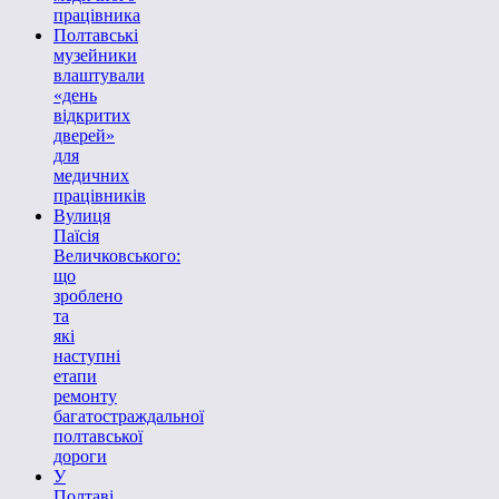
працівника
Полтавські
музейники
влаштували
«день
відкритих
дверей»
для
медичних
працівників
Вулиця
Паїсія
Величковського:
що
зроблено
та
які
наступні
етапи
ремонту
багатостраждальної
полтавської
дороги
У
Полтаві