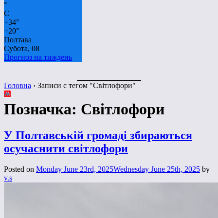
°
C
+
34°
+
20°
Полтава
Субота, 08
Прогноз на тиждень
Головна
›
Записи с тегом "Світлофори"
Позначка:
Світлофори
У Полтавській громаді збираються
осучаснити світлофори
Posted on
Monday June 23rd, 2025
Wednesday June 25th, 2025
by
v.s