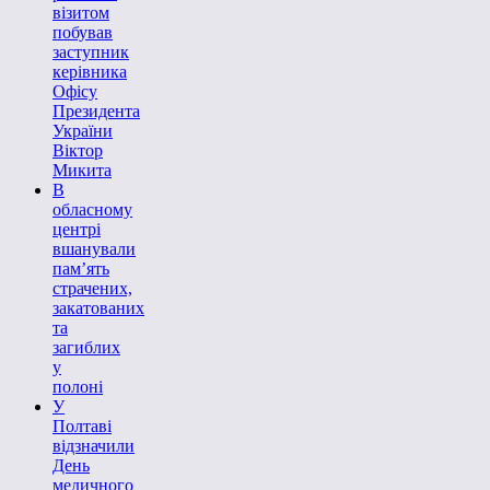
візитом
побував
заступник
керівника
Офісу
Президента
України
Віктор
Микита
В
обласному
центрі
вшанували
пам’ять
страчених,
закатованих
та
загиблих
у
полоні
У
Полтаві
відзначили
День
медичного