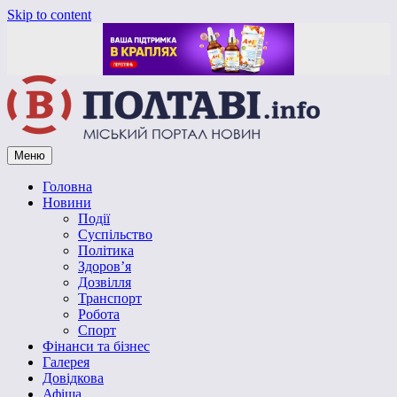
Skip to content
Меню
Vpoltave.info
Полтавський портал новин
Головна
Новини
Події
Суспільство
Політика
Здоров’я
Дозвілля
Транспорт
Робота
Спорт
Фінанси та бізнес
Галерея
Довідкова
Афіша