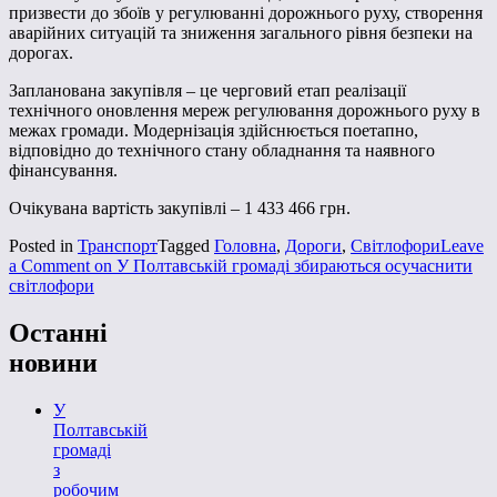
призвести до збоїв у регулюванні дорожнього руху, створення
аварійних ситуацій та зниження загального рівня безпеки на
дорогах.
Запланована закупівля – це черговий етап реалізації
технічного оновлення мереж регулювання дорожнього руху в
межах громади. Модернізація здійснюється поетапно,
відповідно до технічного стану обладнання та наявного
фінансування.
Очікувана вартість закупівлі – 1 433 466 грн.
Posted in
Транспорт
Tagged
Головна
,
Дороги
,
Світлофори
Leave
a Comment
on У Полтавській громаді збираються осучаснити
світлофори
Останні
новини
У
Полтавській
громаді
з
робочим