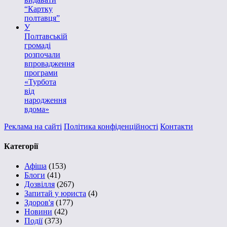
“Картку
полтавця”
У
Полтавській
громаді
розпочали
впровадження
програми
«Турбота
від
народження
вдома»
Реклама на сайті
Політика конфіденційності
Контакти
Категорії
Афіша
(153)
Блоги
(41)
Дозвілля
(267)
Запитай у юриста
(4)
Здоров'я
(177)
Новини
(42)
Події
(373)