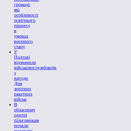
громаді:
які
особливості
освітнього
процесу
в
умовах
воєнного
стану
У
Полтаві
відзначили
військовослужбовців
з
нагоди
Дня
зенітних
ракетних
військ
В
обласному
центрі
пільговикам
почали
видавати