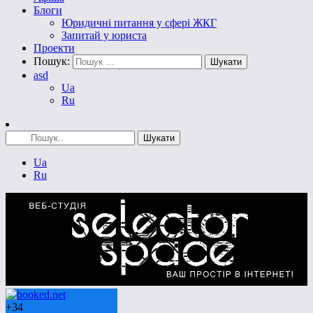
Блоги
Юридичні питання у сфері ЖКГ
Запитай у юриста
Проекти
Пошук:
asd
Ua
Ru
Ua
Ru
+
34