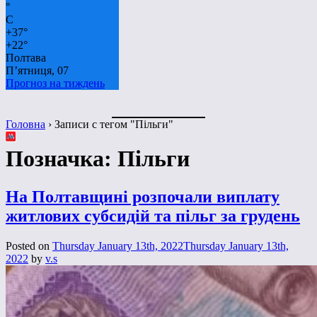
°
C
+
37°
+
22°
Полтава
П’ятниця, 07
Прогноз на тиждень
Головна
›
Записи с тегом "Пільги"
Позначка:
Пільги
На Полтавщині розпочали виплату
житлових субсидій та пільг за грудень
Posted on
Thursday January 13th, 2022
Thursday January 13th,
2022
by
v.s