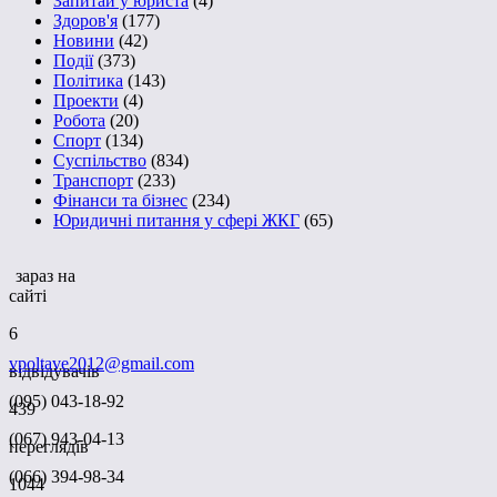
Запитай у юриста
(4)
Здоров'я
(177)
Новини
(42)
Події
(373)
Політика
(143)
Проекти
(4)
Робота
(20)
Спорт
(134)
Суспільство
(834)
Транспорт
(233)
Фінанси та бізнес
(234)
Юридичні питання у сфері ЖКГ
(65)
зараз на
сайті
6
vpoltave2012@gmail.com
відвідувачів
(095) 043-18-92
439
(067) 943-04-13
переглядів
(066) 394-98-34
1044