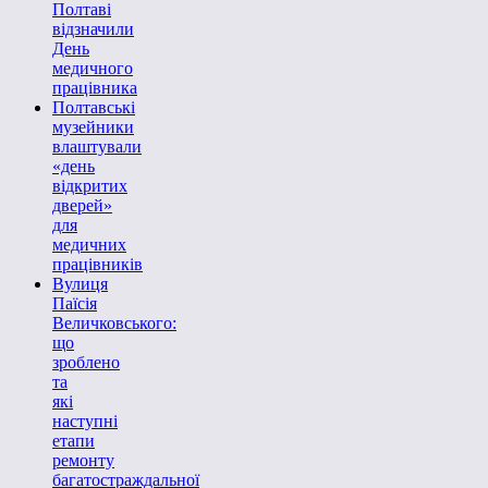
Полтаві
відзначили
День
медичного
працівника
Полтавські
музейники
влаштували
«день
відкритих
дверей»
для
медичних
працівників
Вулиця
Паїсія
Величковського:
що
зроблено
та
які
наступні
етапи
ремонту
багатостраждальної