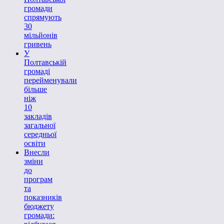
громади
спрямують
30
мільйонів
гривень
У
Полтавській
громаді
перейменували
більше
ніж
10
закладів
загальної
середньої
освіти
Внесли
зміни
до
програм
та
показників
бюджету
громади: