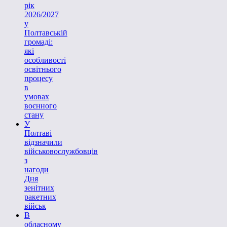
рік
2026/2027
у
Полтавській
громаді:
які
особливості
освітнього
процесу
в
умовах
воєнного
стану
У
Полтаві
відзначили
військовослужбовців
з
нагоди
Дня
зенітних
ракетних
військ
В
обласному