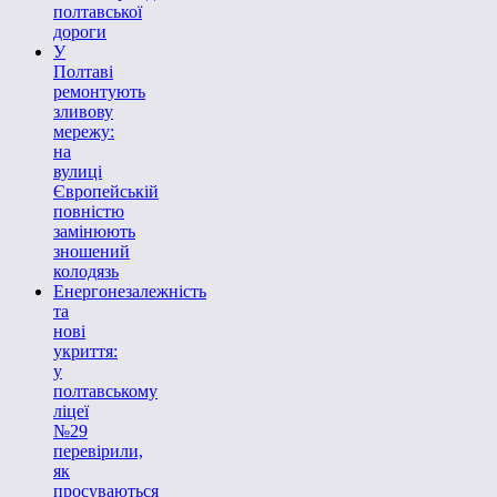
полтавської
дороги
У
Полтаві
ремонтують
зливову
мережу:
на
вулиці
Європейській
повністю
замінюють
зношений
колодязь
Енергонезалежність
та
нові
укриття:
у
полтавському
ліцеї
№29
перевірили,
як
просуваються