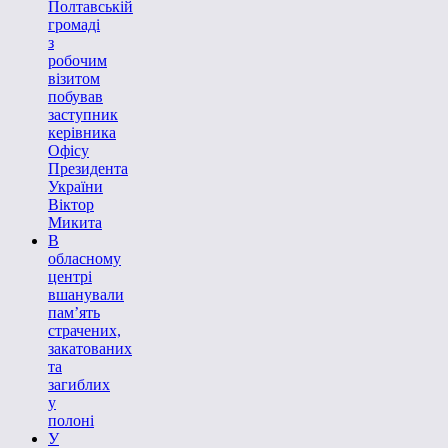
Полтавській
громаді
з
робочим
візитом
побував
заступник
керівника
Офісу
Президента
України
Віктор
Микита
В
обласному
центрі
вшанували
пам’ять
страчених,
закатованих
та
загиблих
у
полоні
У