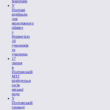
боротьби
У
Полтаві
відібрали
для
молодіжного
обміну
з
Норвегією
16
учасників
та
учасниць
17
липня
в
Полтавській
МТГ
відбудеться
сесія
міської
ради
У
Полтавській
громаді