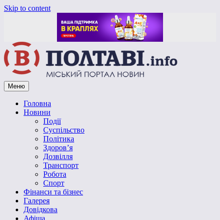
Skip to content
Меню
Vpoltave.info
Полтавський портал новин
Головна
Новини
Події
Суспільство
Політика
Здоров’я
Дозвілля
Транспорт
Робота
Спорт
Фінанси та бізнес
Галерея
Довідкова
Афіша