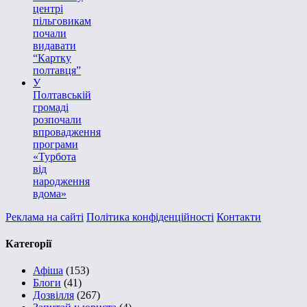
центрі
пільговикам
почали
видавати
“Картку
полтавця”
У
Полтавській
громаді
розпочали
впровадження
програми
«Турбота
від
народження
вдома»
Реклама на сайті
Політика конфіденційності
Контакти
Категорії
Афіша
(153)
Блоги
(41)
Дозвілля
(267)