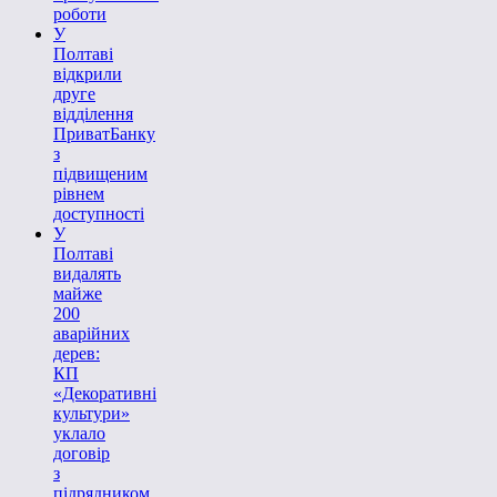
роботи
У
Полтаві
відкрили
друге
відділення
ПриватБанку
з
підвищеним
рівнем
доступності
У
Полтаві
видалять
майже
200
аварійних
дерев:
КП
«Декоративні
культури»
уклало
договір
з
підрядником