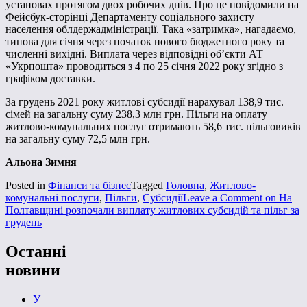
установах протягом двох робочих днів. Про це повідомили на
Фейсбук-сторінці Департаменту соціального захисту
населення облдержадміністрації. Така «затримка», нагадаємо,
типова для січня через початок нового бюджетного року та
численні вихідні. Виплата через відповідні об’єкти АТ
«Укрпошта» проводиться з 4 по 25 січня 2022 року згідно з
графіком доставки.
За грудень 2021 року житлові субсидії нарахувал 138,9 тис.
сімей на загальну суму 238,3 млн грн. Пільги на оплату
житлово-комунальних послуг отримають 58,6 тис. пільговиків
на загальну суму 72,5 млн грн.
Альона Зимня
Posted in
Фінанси та бізнес
Tagged
Головна
,
Житлово-
комунальні послуги
,
Пільги
,
Субсидії
Leave a Comment
on На
Полтавщині розпочали виплату житлових субсидій та пільг за
грудень
Останні
новини
У