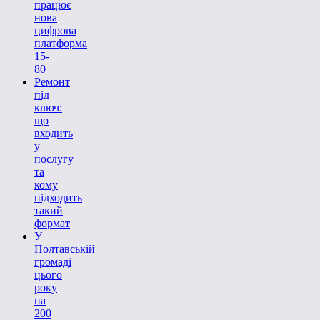
працює
нова
цифрова
платформа
15-
80
Ремонт
під
ключ:
що
входить
у
послугу
та
кому
підходить
такий
формат
У
Полтавській
громаді
цього
року
на
200