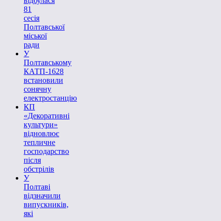
відбулася
81
сесія
Полтавської
міської
ради
У
Полтавському
КАТП-1628
встановили
сонячну
електростанцію
КП
«Декоративні
культури»
відновлює
тепличне
господарство
після
обстрілів
У
Полтаві
відзначили
випускників,
які