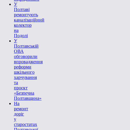
У
Полтаві
ремонтують
каналізаційний
колектор
на
Подолі
У
Полтавській
ОВА
обговорили
впровадження
реформи
шкільного
харчування
та
проєкт
«Безпечна
Полтавщина»
На
ремонт
доріг
у
старостатах
Полтавської