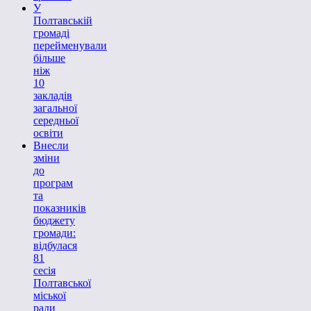
У
Полтавській
громаді
перейменували
більше
ніж
10
закладів
загальної
середньої
освіти
Внесли
зміни
до
програм
та
показників
бюджету
громади:
відбулася
81
сесія
Полтавської
міської
ради