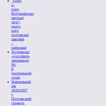
”Пліч-
о-
пліч:
Всеукраїнські
шкільні
ліги”:
цього
року
полтавські
школярі
–
найкращі
Полтавські
«гоголівці»
завершили
90-
й
театральний
сезон
Навчальний
рік
2026/2027
у
Полтавській
громаді: