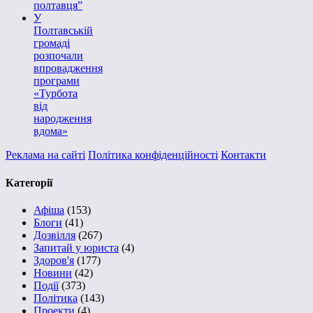
полтавця”
У
Полтавській
громаді
розпочали
впровадження
програми
«Турбота
від
народження
вдома»
Реклама на сайті
Політика конфіденційності
Контакти
Категорії
Афіша
(153)
Блоги
(41)
Дозвілля
(267)
Запитай у юриста
(4)
Здоров'я
(177)
Новини
(42)
Події
(373)
Політика
(143)
Проекти
(4)