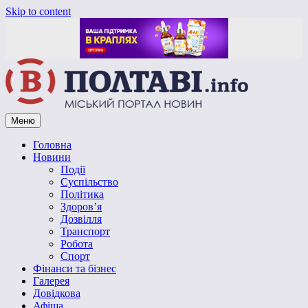
Skip to content
Меню
Vpoltave.info
Полтавський портал новин
Головна
Новини
Події
Суспільство
Політика
Здоров’я
Дозвілля
Транспорт
Робота
Спорт
Фінанси та бізнес
Галерея
Довідкова
Афіша