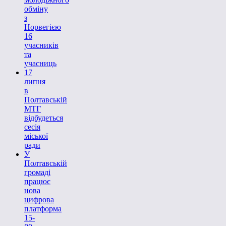
обміну
з
Норвегією
16
учасників
та
учасниць
17
липня
в
Полтавській
МТГ
відбудеться
сесія
міської
ради
У
Полтавській
громаді
працює
нова
цифрова
платформа
15-