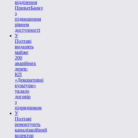
відділення
ПриватБанку
з
підвищеним
рівнем
доступності
У
Полтаві
видалять
майже
200
аварійних
дерев:
КП
«Декоративні
культури»
уклало
договір
з
підрядником
У
Полтаві
ремонтують
каналізаційний
колектор