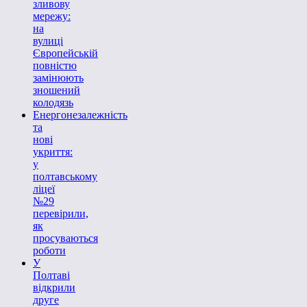
зливову
мережу:
на
вулиці
Європейській
повністю
замінюють
зношений
колодязь
Енергонезалежність
та
нові
укриття:
у
полтавському
ліцеї
№29
перевірили,
як
просуваються
роботи
У
Полтаві
відкрили
друге