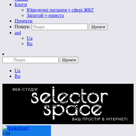
Блоги
Юридичні питання у сфері ЖКГ
Запитай у юриста
Проекти
Пошук:
asd
Ua
Ru
Ua
Ru
+
34