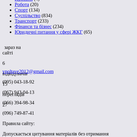
Робота
(20)
Спорт
(134)
Суспільство
(834)
Транспорт
(233)
Фінанси та бізнес
(234)
Юридичні питання у сфері ЖКГ
(65)
зараз на
сайті
6
vpoltave2012@gmail.com
відвідувачів
(095) 043-18-92
15
(067) 943-04-13
переглядів
(066) 394-98-34
27
(096) 749-87-41
Правила сайту:
Допускається цитування матеріалів без отримання