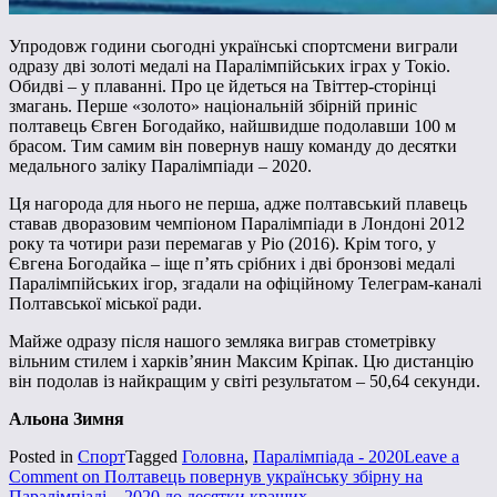
Упродовж години сьогодні українські спортсмени виграли
одразу дві золоті медалі на Паралімпійських іграх у Токіо.
Обидві – у плаванні. Про це йдеться на Твіттер-сторінці
змагань. Перше «золото» національній збірній приніс
полтавець Євген Богодайко, найшвидше подолавши 100 м
брасом. Тим самим він повернув нашу команду до десятки
медального заліку Паралімпіади – 2020.
Ця нагорода для нього не перша, адже полтавський плавець
ставав дворазовим чемпіоном Паралімпіади в Лондоні 2012
року та чотири рази перемагав у Ріо (2016). Крім того, у
Євгена Богодайка – іще п’ять срібних і дві бронзові медалі
Паралімпійських ігор, згадали на офіційному Телеграм-каналі
Полтавської міської ради.
Майже одразу після нашого земляка виграв стометрівку
вільним стилем і харків’янин Максим Кріпак. Цю дистанцію
він подолав із найкращим у світі результатом – 50,64 секунди.
Альона Зимня
Posted in
Спорт
Tagged
Головна
,
Паралімпіада - 2020
Leave a
Comment
on Полтавець повернув українську збірну на
Паралімпіаді – 2020 до десятки кращих