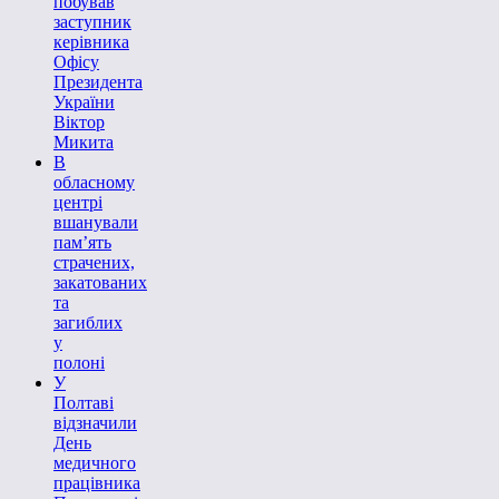
побував
заступник
керівника
Офісу
Президента
України
Віктор
Микита
В
обласному
центрі
вшанували
пам’ять
страчених,
закатованих
та
загиблих
у
полоні
У
Полтаві
відзначили
День
медичного
працівника