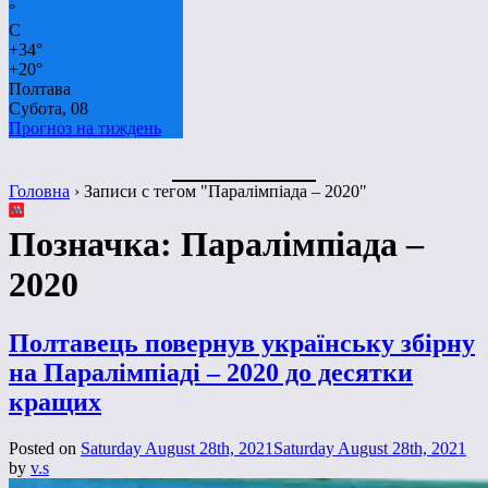
°
C
+
34°
+
20°
Полтава
Субота, 08
Прогноз на тиждень
Головна
›
Записи с тегом "Паралімпіада – 2020"
Позначка:
Паралімпіада –
2020
Полтавець повернув українську збірну
на Паралімпіаді – 2020 до десятки
кращих
Posted on
Saturday August 28th, 2021
Saturday August 28th, 2021
by
v.s