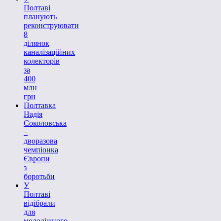
Полтаві
планують
реконструювати
8
ділянок
каналізаційних
колекторів
за
400
млн
грн
Полтавка
Надія
Соколовська
–
дворазова
чемпіонка
Європи
з
боротьби
У
Полтаві
відібрали
для
молодіжного