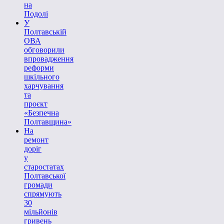
на
Подолі
У
Полтавській
ОВА
обговорили
впровадження
реформи
шкільного
харчування
та
проєкт
«Безпечна
Полтавщина»
На
ремонт
доріг
у
старостатах
Полтавської
громади
спрямують
30
мільйонів
гривень