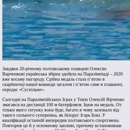
Завдяки 20-річному полтавському плавцеві Олексію
Варченкові українська збірна здобула на Паралімпіаді – 2020
вже восьму нагороду. Срібна медаль стала п’ятою в
скарбничці нашої команди загалом і п’ятою саме в плаванні,
передає «Суспільне».
Сьогодні на Паралімпійських Іграх у Токіо Олексій Вірченко
змагався на дистанції 100 м батерфляєм. Ішов на медаль. От
тільки якого ґатунку вона буде, багато в чому залежало від
такого сильного суперника, як білорус Ігарь Бокі. У
кваліфікації останній випередив полтавського спортсмена.
Повторив це й у основному запливі, причому встановивши