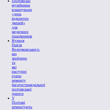
Полтавські
музейники
влаштували
«день
відкритих
дверей»
для
медичних
працівників
Вулиця
Паїсія
Величковського:
що
зроблено
та
які
наступні
етапи
ремонту
багатостраждальної
полтавської
дороги
У
Полтаві
ремонтують