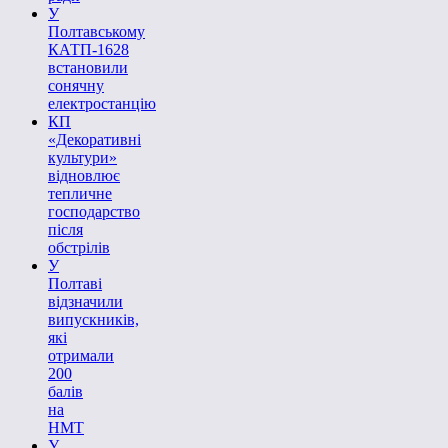
У
Полтавському
КАТП-1628
встановили
сонячну
електростанцію
КП
«Декоративні
культури»
відновлює
тепличне
господарство
після
обстрілів
У
Полтаві
відзначили
випускників,
які
отримали
200
балів
на
НМТ
У