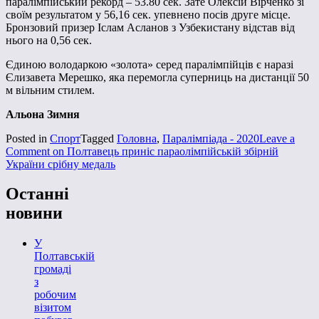
паралімпійський рекорд – 53.80 сек. Зате Олексій Вірченко зі
своїм результатом у 56,16 сек. упевнено посів друге місце.
Бронзовий призер Іслам Асланов з Узбекистану відстав від
нього на 0,56 сек.
Єдиною володаркою «золота» серед паралімпійців є наразі
Єлизавета Мерешко, яка перемогла суперниць на дистанції 50
м вільним стилем.
Альона Зимня
Posted in
Спорт
Tagged
Головна
,
Паралімпіада - 2020
Leave a
Comment
on Полтавець приніс параолімпійській збірній
України срібну медаль
Останні
новини
У
Полтавській
громаді
з
робочим
візитом