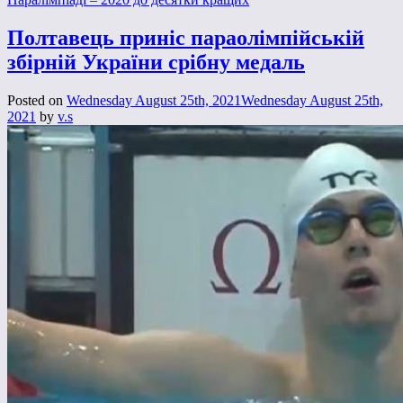
Полтавець приніс параолімпійській
збірній України срібну медаль
Posted on
Wednesday August 25th, 2021
Wednesday August 25th,
2021
by
v.s