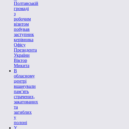
Полтавській
громаді
з
робочим
візитом
побував
заступник
керівника
Офісу
Президента
України
Віктор
Микита
В
обласному
центрі
вшанували
пам’ять
страчених,
закатованих
та
загиблих
у
полоні
У