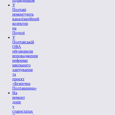
підрядником
У
Полтаві
ремонтують
каналізаційний
колектор
на
Подолі
У
Полтавській
ОВА
обговорили
впровадження
реформи
шкільного
харчування
та
проєкт
«Безпечна
Полтавщина»
На
ремонт
доріг
у
старостатах