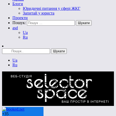
Блоги
Юридичні питання у сфері ЖКГ
Запитай у юриста
Проекти
Пошук:
asd
Ua
Ru
Ua
Ru
+
35