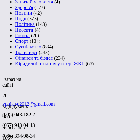
Запитай у юриста
(4)
Здоров'я
(177)
Новини
(42)
Події
(373)
Політика
(143)
Проекти
(4)
Робота
(20)
Спорт
(134)
Суспільство
(834)
Транспорт
(233)
Фінанси та бізнес
(234)
Юридичні питання у сфері ЖКГ
(65)
зараз на
сайті
20
vpoltave2012@gmail.com
відвідувачів
(095) 043-18-92
980
(067) 943-04-13
переглядів
(066) 394-98-34
1867