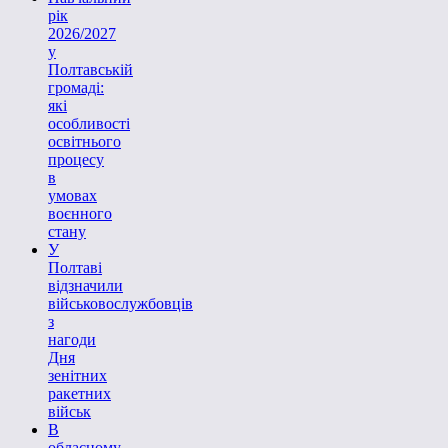
рік
2026/2027
у
Полтавській
громаді:
які
особливості
освітнього
процесу
в
умовах
воєнного
стану
У
Полтаві
відзначили
військовослужбовців
з
нагоди
Дня
зенітних
ракетних
військ
В
обласному