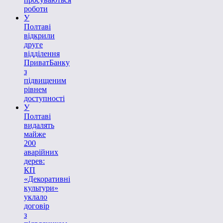
роботи
У
Полтаві
відкрили
друге
відділення
ПриватБанку
з
підвищеним
рівнем
доступності
У
Полтаві
видалять
майже
200
аварійних
дерев:
КП
«Декоративні
культури»
уклало
договір
з