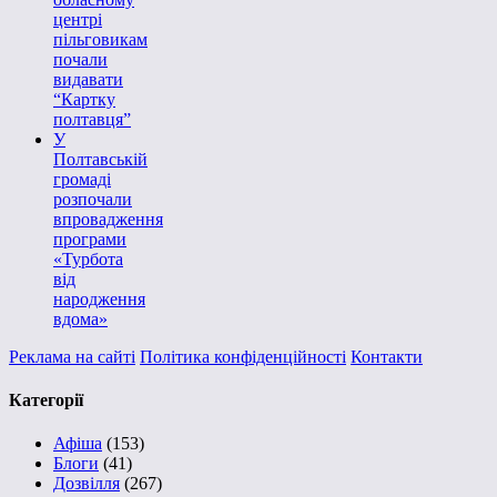
центрі
пільговикам
почали
видавати
“Картку
полтавця”
У
Полтавській
громаді
розпочали
впровадження
програми
«Турбота
від
народження
вдома»
Реклама на сайті
Політика конфіденційності
Контакти
Категорії
Афіша
(153)
Блоги
(41)
Дозвілля
(267)