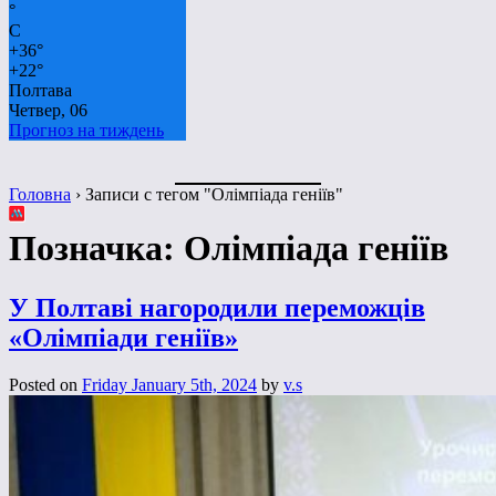
°
C
+
36°
+
22°
Полтава
Четвер, 06
Прогноз на тиждень
Головна
›
Записи с тегом "Олімпіада геніїв"
Позначка:
Олімпіада геніїв
У Полтаві нагородили переможців
«Олімпіади геніїв»
Posted on
Friday January 5th, 2024
by
v.s