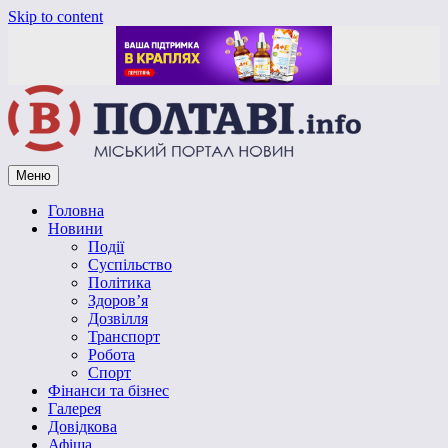
Skip to content
Меню
Vpoltave.info
Полтавський портал новин
Головна
Новини
Події
Суспільство
Політика
Здоров’я
Дозвілля
Транспорт
Робота
Спорт
Фінанси та бізнес
Галерея
Довідкова
Афіша