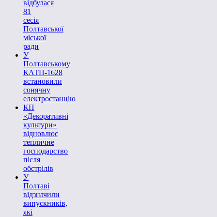
відбулася
81
сесія
Полтавської
міської
ради
У
Полтавському
КАТП-1628
встановили
сонячну
електростанцію
КП
«Декоративні
культури»
відновлює
тепличне
господарство
після
обстрілів
У
Полтаві
відзначили
випускників,
які