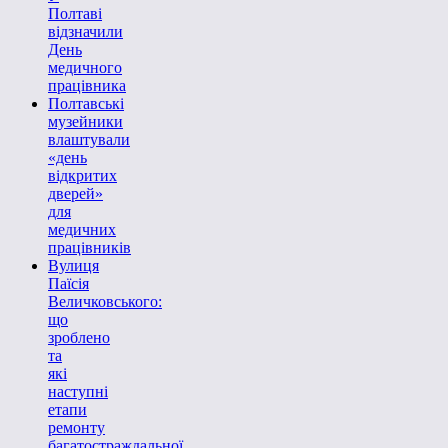
Полтаві
відзначили
День
медичного
працівника
Полтавські
музейники
влаштували
«день
відкритих
дверей»
для
медичних
працівників
Вулиця
Паїсія
Величковського:
що
зроблено
та
які
наступні
етапи
ремонту
багатостраждальної