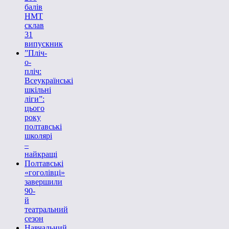
балів
НМТ
склав
31
випускник
”Пліч-
о-
пліч:
Всеукраїнські
шкільні
ліги”:
цього
року
полтавські
школярі
–
найкращі
Полтавські
«гоголівці»
завершили
90-
й
театральний
сезон
Навчальний