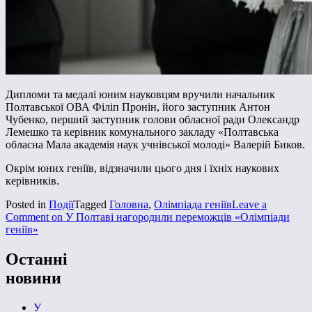
Дипломи та медалі юним науковцям вручили начальник
Полтавської ОВА Філіп Пронін, його заступник Антон
Чубенко, перший заступник голови обласної ради Олександр
Лемешко та керівник комунального закладу «Полтавська
обласна Мала академія наук учнівської молоді» Валерій Биков.
Окрім юних геніїв, відзначили цього дня і їхніх наукових
керівників.
Posted in
Події
Tagged
Головна
,
Олімпіада геніїв
Leave a
Comment
on У Полтаві нагородили переможців «Олімпіади
геніїв»
Останні
новини
У