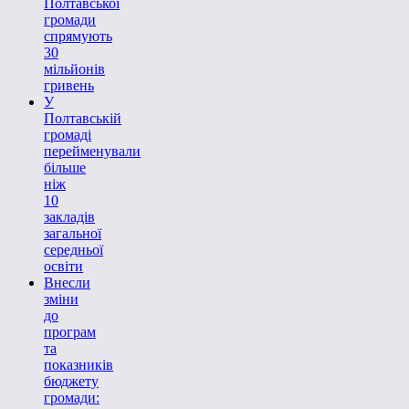
Полтавської
громади
спрямують
30
мільйонів
гривень
У
Полтавській
громаді
перейменували
більше
ніж
10
закладів
загальної
середньої
освіти
Внесли
зміни
до
програм
та
показників
бюджету
громади: