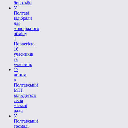
боротьби
У
Полтаві
відібрали
для
молодіжного
обміну
з
Норвегією
16
учасників
та
учасниць
17
липня
в
Полтавській
МТГ
відбудеться
сесія
міської
ради
У
Полтавській
громаді