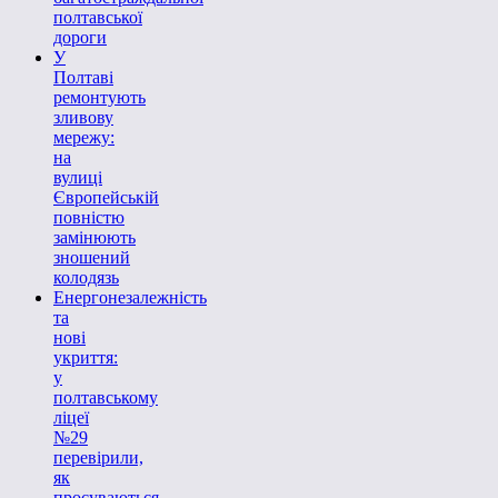
полтавської
дороги
У
Полтаві
ремонтують
зливову
мережу:
на
вулиці
Європейській
повністю
замінюють
зношений
колодязь
Енергонезалежність
та
нові
укриття:
у
полтавському
ліцеї
№29
перевірили,
як
просуваються