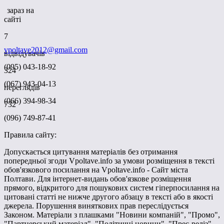
зараз на
сайті
7
vpoltave2012@gmail.com
відвідувачів
(095) 043-18-92
324
(067) 943-04-13
переглядів
(066) 394-98-34
732
(096) 749-87-41
Правила сайту:
Допускається цитування матеріалів без отримання
попередньої згоди Vpoltave.info за умови розміщення в тексті
обов'язкового посилання на Vpoltave.info - Сайт міста
Полтави. Для інтернет-видань обов'язкове розміщення
прямого, відкритого для пошукових систем гіперпосилання на
цитовані статті не нижче другого абзацу в тексті або в якості
джерела. Порушення виняткових прав переслідується
Законом. Матеріали з плашками "Новини компаній", "Промо",
"Партнерський матеріал", "Політичні новини", "Прес-реліз"