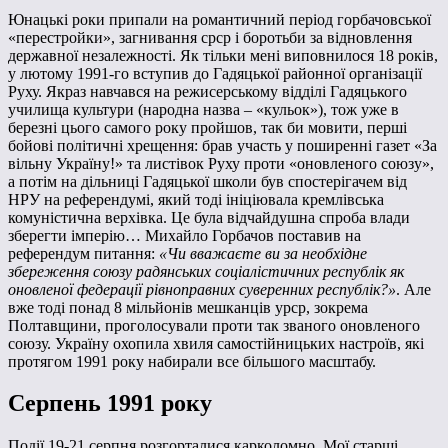
Юнацькі роки припали на романтичний період горбачовської
«перестройки», загнивання срср і боротьби за відновлення
державної незалежності. Як тільки мені виповнилося 18 років,
у лютому 1991-го вступив до Гадяцької районної організації
Руху. Якраз навчався на режисерському відділі Гадяцького
училища культури (народна назва – «кульок»), тож уже в
березні цього самого року пройшов, так би мовити, перші
бойові політичні хрещення: брав участь у поширенні газет «За
вільну Україну!» та листівок Руху проти «оновленого союзу»,
а потім на дільниці Гадяцької школи був спостерігачем від
НРУ на референдумі, який тоді ініціювала кремлівська
комуністична верхівка. Це була відчайдушна спроба влади
зберегти імперію… Михайло Горбачов поставив на
референдум питання:
«Чи вважаєте ви за необхідне
збереження союзу радянських соціалістичних республік як
оновленої федерації рівноправних суверенних республік?»
. Але
вже тоді понад 8 мільйонів мешканців урср, зокрема
Полтавщини, проголосували проти так званого оновленого
союзу. Україну охопила хвиля самостійницьких настроїв, які
протягом 1991 року набирали все більшого масштабу.
Серпень 1991 року
Події 19-21 серпня розгорталися карколомно. Мої старші