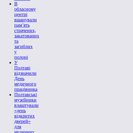
В
обласному
центрі
вшанували
пам’ять
страчених,
закатованих
та
загиблих
у
полоні
У
Полтаві
відзначили
День
медичного
працівника
Полтавські
музейники
влаштували
«день
відкритих
дверей»
для
медичних