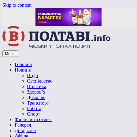
Skip to content
Меню
Vpoltave.info
Полтавський портал новин
Головна
Новини
Події
Суспільство
Політика
Здоров’я
Дозвілля
Транспорт
Робота
Спорт
Фінанси та бізнес
Галерея
Довідкова
Афіша