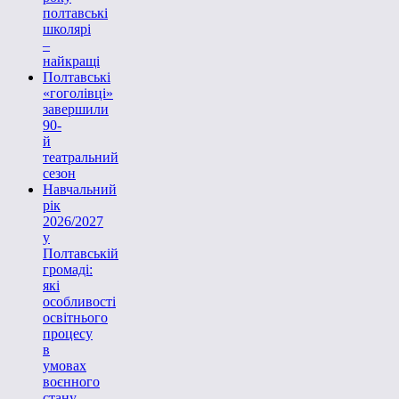
полтавські
школярі
–
найкращі
Полтавські
«гоголівці»
завершили
90-
й
театральний
сезон
Навчальний
рік
2026/2027
у
Полтавській
громаді:
які
особливості
освітнього
процесу
в
умовах
воєнного
стану