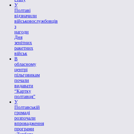
У
Полтаві
відзначили
військовослужбовців
з
нагоди
Дня
зенітних
ракетних
військ
В
обласному
центрі
пільговикам
почали
видавати
“Картку
полтавця”
У
Полтавській
громаді
розпочали
впровадження
програми