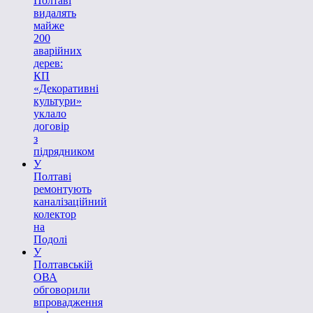
Полтаві
видалять
майже
200
аварійних
дерев:
КП
«Декоративні
культури»
уклало
договір
з
підрядником
У
Полтаві
ремонтують
каналізаційний
колектор
на
Подолі
У
Полтавській
ОВА
обговорили
впровадження