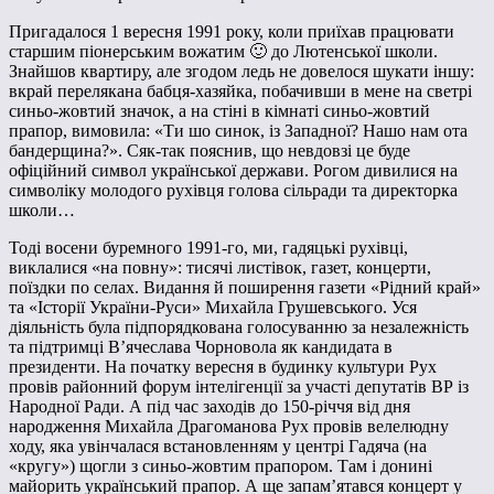
Пригадалося 1 вересня 1991 року, коли приїхав працювати
старшим піонерським вожатим 🙂 до Лютенської школи.
Знайшов квартиру, але згодом ледь не довелося шукати іншу:
вкрай перелякана бабця-хазяйка, побачивши в мене на светрі
синьо-жовтий значок, а на стіні в кімнаті синьо-жовтий
прапор, вимовила: «Ти шо синок, із Западної? Нашо нам ота
бандерщина?». Сяк-так пояснив, що невдовзі це буде
офіційний символ української держави. Рогом дивилися на
символіку молодого рухівця голова сільради та директорка
школи…
Тоді восени буремного 1991-го, ми, гадяцькі рухівці,
виклалися «на повну»: тисячі листівок, газет, концерти,
поїздки по селах. Видання й поширення газети «Рідний край»
та «Історії України-Руси» Михайла Грушевського. Уся
діяльність була підпорядкована голосуванню за незалежність
та підтримці В’ячеслава Чорновола як кандидата в
президенти. На початку вересня в будинку культури Рух
провів районний форум інтелігенції за участі депутатів ВР із
Народної Ради. А під час заходів до 150-річчя від дня
народження Михайла Драгоманова Рух провів велелюдну
ходу, яка увінчалася встановленням у центрі Гадяча (на
«кругу») щогли з синьо-жовтим прапором. Там і донині
майорить український прапор. А ще запам’ятався концерт у