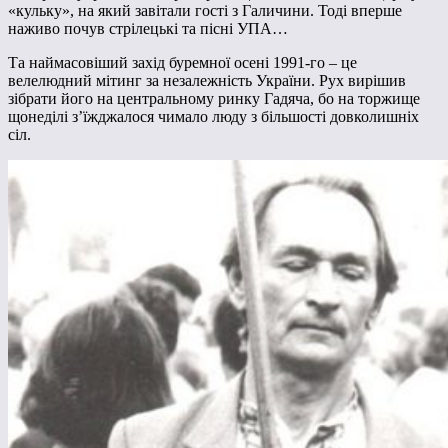
«кульку», на який завітали гості з Галичини. Тоді вперше
наживо почув стрілецькі та пісні УПА…
Та наймасовіший захід буремної осені 1991-го – це
велелюдний мітинг за незалежність України. Рух вирішив
зібрати його на центральному ринку Гадяча, бо на торжище
щонеділі з’їжджалося чимало люду з більшості довколишніх
сіл.