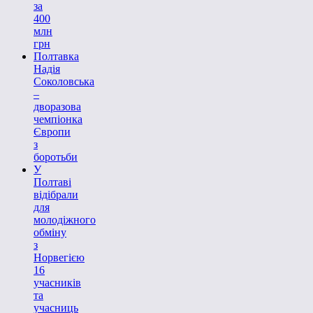
за
400
млн
грн
Полтавка
Надія
Соколовська
–
дворазова
чемпіонка
Європи
з
боротьби
У
Полтаві
відібрали
для
молодіжного
обміну
з
Норвегією
16
учасників
та
учасниць