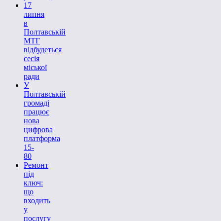
17
липня
в
Полтавській
МТГ
відбудеться
сесія
міської
ради
У
Полтавській
громаді
працює
нова
цифрова
платформа
15-
80
Ремонт
під
ключ:
що
входить
у
послугу