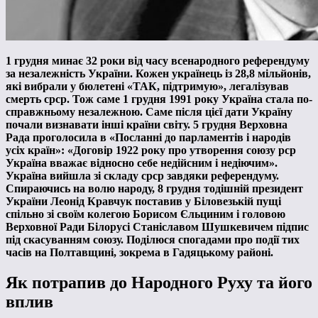
1 грудня минає 32 роки від часу всенародного референдуму
за незалежність України. Кожен українець із 28,8 мільйонів,
які вибрали у бюлетені «ТАК, підтримую», легалізував
смерть срср. Тож саме 1 грудня 1991 року Україна стала по-
справжньому незалежною. Саме після цієї дати Україну
почали визнавати інші країни світу. 5 грудня Верховна
Рада проголосила в «Посланні до парламентів і народів
усіх країн»: «Договір 1922 року про утворення союзу рср
Україна вважає відносно себе недійсним і недіючим».
Україна вийшла зі складу срср завдяки референдуму.
Спираючись на волю народу, 8 грудня тодішній президент
України Леонід Кравчук поставив у Біловезькій пущі
спільно зі своїм колегою Борисом Єльциним і головою
Верховної Ради Білорусі Станіславом Шушкевичем підпис
під скасуванням союзу. Поділюся спогадами про події тих
часів на Полтавщині, зокрема в Гадяцькому районі.
Як потрапив до Народного Руху та його
вплив