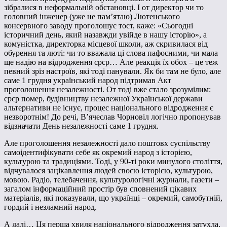
зібралися в неформальній обстановці. І от директор чи то
головний інженер (уже не пам’ятаю) Лютенського
консервного заводу проголошує тост, каже: «Сьогодні
історичний день, який назавжди увійде в нашу історію», а
комуністка, директорка місцевої школи, аж скривилася від
обурення та люті: чи то вважала ці слова пафосними, чи мала
ще надію на відродження срср… Але реакція їх обох – це теж
певний зріз настроїв, які тоді панували. Як би там не було, але
саме 1 грудня український народ підтримав Акт
проголошення незалежності. От тоді вже стало зрозумілим:
срср помер, будівництву незалежної Української держави
альтернативи не існує, процес національного відродження є
незворотнім! До речі, В’ячеслав Чорновіл логічно пропонував
відзначати День незалежності саме 1 грудня.
Але проголошення незалежності дало поштовх суспільству
самоідентифікувати себе як окремий народ з історією,
культурою та традиціями. Тоді, у 90-ті роки минулого століття,
відчувалося зацікавлення людей своєю історією, культурою,
мовою. Радіо, телебачення, культурологічні журнали, газети –
загалом інформаційний простір був сповнений цікавих
матеріалів, які показували, що українці – окремий, самобутній,
гордий і незламний народ.
А далі… Ця перша хвиля національного відродження затухла.