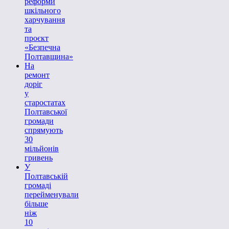
реформи
шкільного
харчування
та
проєкт
«Безпечна
Полтавщина»
На
ремонт
доріг
у
старостатах
Полтавської
громади
спрямують
30
мільйонів
гривень
У
Полтавській
громаді
перейменували
більше
ніж
10