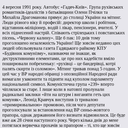
4 вересня 1991 року. Автобус «Гадяч-Київ». Група рухівських
романтиків-ідеалістів з батьківщини Олени Пчілки та
Михайла Драгоманова прямує до столиці України на мітинг.
Люди різного віку й професій: директор школи і робітник,
відставник-міліціонер, водій і лікар, пенсіонери, вчителі. У
всіх піднесений настрій. Співають стрілецьких і повстанських
пісень, «Червону калину». Ще б пак: 10 днів тому
проголошено незалежність України! Ще зовсім недавно цих
людей обпльовувала газета Гадяцького райкому КПУ
«Будівник комунізму», називаючи не інакше, як
деструктивними елементами, це про них кадебісти вміло
поширювали побрехеньку: «рухівці – це бандерівці, котрі
палять скирти із соломою». Мітинг тривав понад 5 годин. У
цей час у ВР народні обранці з опозиційної Народної ради
вимагали узаконити та підняти над куполом парламенту
національний символ. Комуністична група «239» вперто
чіплялася за старе. І лише коли в натовпі пролунали
радикальні заклики «йти на штурм і виганяти геть цих
комуняк», Леонід Кравчук виступив із тривалою
«примирювальною» промовою, після чого депутати
проголосували за встановлення над ВР синьо-жовтого
прапора, однак державним його визнати відмовилися. Це буде
вже аж 28 січня наступного року. Через кілька днів до мене
потяглася вервечка прохачів за прапором – ті, хто ще зовсім