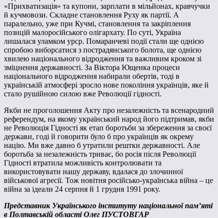
«Прихватизація» та купони, зарплати в мільйонах, кравчучки
й кучмовози. Складне становлення Руху як партії. А
паралельно, уже при Кучмі, становлення та закріплення
позицій малоросійського олігархату. По суті, Україна
лишалася уламком урср. Помаранчеві події стали ще однією
спробою виборсатися з пострадянського болота, ще однією
хвилею національного відродження та важливим кроком зі
зміцнення державності. За Віктора Ющенка процеси
національного відродження набирали обертів, тоді в
українській атмосфері зросло нове покоління українців, яке й
стало рушійною силою вже Революції гідності.
Якби не проголошення Акту про незалежність та всенародний
референдум, на якому український народ його підтримав, якби
не Революція Гідності як етап боротьби за збереження за своєї
держави, годі й говорити було б про українців як окрему
націю. Ми вже давно б утратили рештки державності. Але
боротьба за незалежність триває, бо росія після Революції
Гідності втратила можливість контролювати та
використовувати нашу державу, вдалася до злочинної
військової агресії. Тож новітня російсько-українська війна – це
війна за ідеали 24 серпня й 1 грудня 1991 року.
Представник Українського інституту національної пам’яті
в Полтавській області Олег ПУСТОВГАР