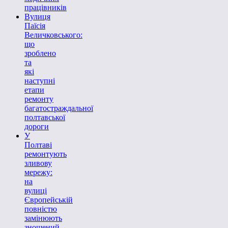
працівників
Вулиця
Паїсія
Величковського:
що
зроблено
та
які
наступні
етапи
ремонту
багатостраждальної
полтавської
дороги
У
Полтаві
ремонтують
зливову
мережу:
на
вулиці
Європейській
повністю
замінюють
зношений