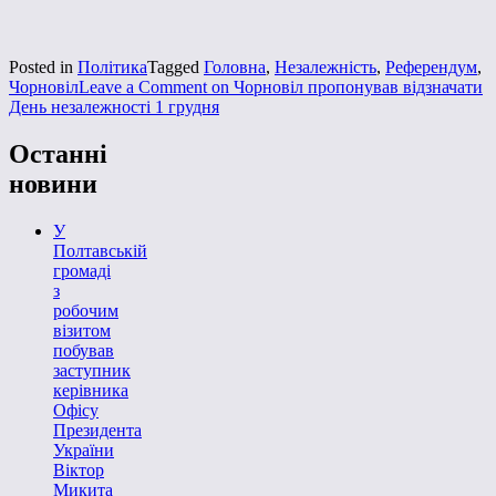
Posted in
Політика
Tagged
Головна
,
Незалежність
,
Референдум
,
Чорновіл
Leave a Comment
on Чорновіл пропонував відзначати
День незалежності 1 грудня
Останні
новини
У
Полтавській
громаді
з
робочим
візитом
побував
заступник
керівника
Офісу
Президента
України
Віктор
Микита