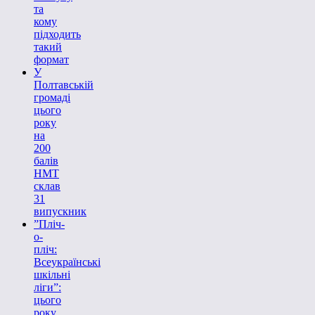
та
кому
підходить
такий
формат
У
Полтавській
громаді
цього
року
на
200
балів
НМТ
склав
31
випускник
”Пліч-
о-
пліч:
Всеукраїнські
шкільні
ліги”:
цього
року