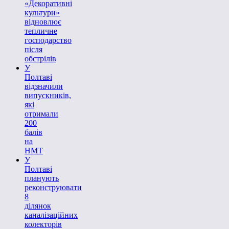
«Декоративні
культури»
відновлює
тепличне
господарство
після
обстрілів
У
Полтаві
відзначили
випускників,
які
отримали
200
балів
на
НМТ
У
Полтаві
планують
реконструювати
8
ділянок
каналізаційних
колекторів