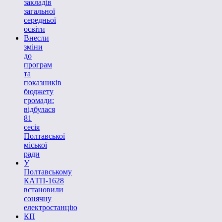
закладів
загальної
середньої
освіти
Внесли
зміни
до
програм
та
показників
бюджету
громади:
відбулася
81
сесія
Полтавської
міської
ради
У
Полтавському
КАТП-1628
встановили
сонячну
електростанцію
КП