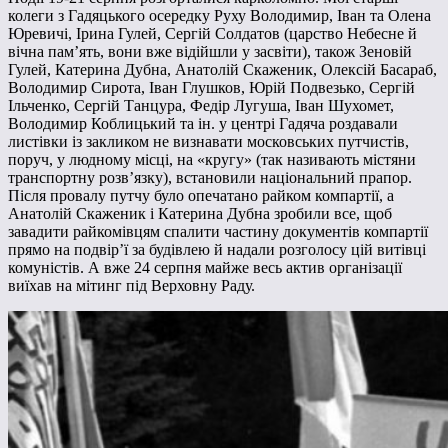
колеги з Гадяцького осередку Руху Володимир, Іван та Олена
Юревичі, Ірина Гулей, Сергій Солдатов (царство Небесне й
вічна пам’ять, вони вже відійшли у засвіти), також Зеновій
Гулей, Катерина Дубна, Анатолій Скаженик, Олексій Басараб,
Володимир Сирота, Іван Глушков, Юрій Подвезько, Сергій
Ільченко, Сергій Танцура, Федір Лугуша, Іван Шухомет,
Володимир Коблицький та ін. у центрі Гадяча роздавали
листівки із закликом не визнавати московських путчистів,
поруч, у людному місці, на «кругу» (так називають містяни
транспортну розв’язку), встановили національний прапор.
Після провалу путчу було опечатано райком компартії, а
Анатолій Скаженик і Катерина Дубна зробили все, щоб
завадити райкомівцям спалити частину документів компартії
прямо на подвір’ї за будівлею й надали розголосу цій витівці
комуністів. А вже 24 серпня майже весь актив організації
виїхав на мітинг під Верховну Раду.