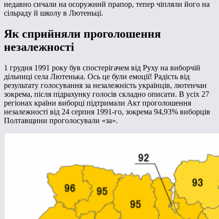
недавно сичали на осоружний прапор, тепер чіпляли його на
сільраду й школу в Лютеньці.
Як сприйняли проголошення
незалежності
1 грудня 1991 року був спостерігачем від Руху на виборчій
дільниці села Лютенька. Ось це були емоції! Радість від
результату голосування за незалежність українців, лютенчан
зокрема, після підрахунку голосів складно описати. В усіх 27
регіонах країни виборці підтримали Акт проголошення
незалежності від 24 серпня 1991-го, зокрема 94,93% виборців
Полтавщини проголосували «за».