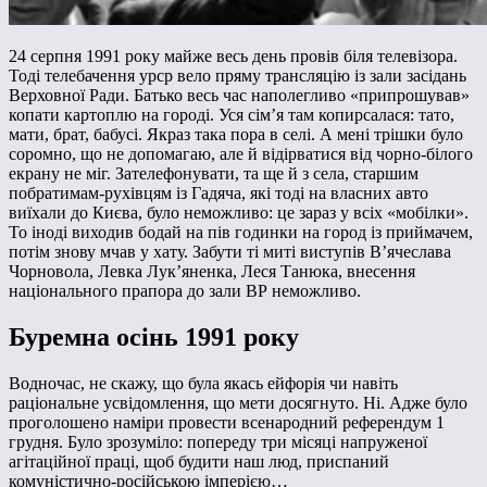
24 серпня 1991 року майже весь день провів біля телевізора.
Тоді телебачення урср вело пряму трансляцію із зали засідань
Верховної Ради. Батько весь час наполегливо «припрошував»
копати картоплю на городі. Уся сім’я там копирсалася: тато,
мати, брат, бабусі. Якраз така пора в селі. А мені трішки було
соромно, що не допомагаю, але й відірватися від чорно-білого
екрану не міг. Зателефонувати, та ще й з села, старшим
побратимам-рухівцям із Гадяча, які тоді на власних авто
виїхали до Києва, було неможливо: це зараз у всіх «мобілки».
То іноді виходив бодай на пів годинки на город із приймачем,
потім знову мчав у хату. Забути ті миті виступів В’ячеслава
Чорновола, Левка Лук’яненка, Леся Танюка, внесення
національного прапора до зали ВР неможливо.
Буремна осінь 1991 року
Водночас, не скажу, що була якась ейфорія чи навіть
раціональне усвідомлення, що мети досягнуто. Ні. Адже було
проголошено наміри провести всенародний референдум 1
грудня. Було зрозуміло: попереду три місяці напруженої
агітаційної праці, щоб будити наш люд, приспаний
комуністично-російською імперією…