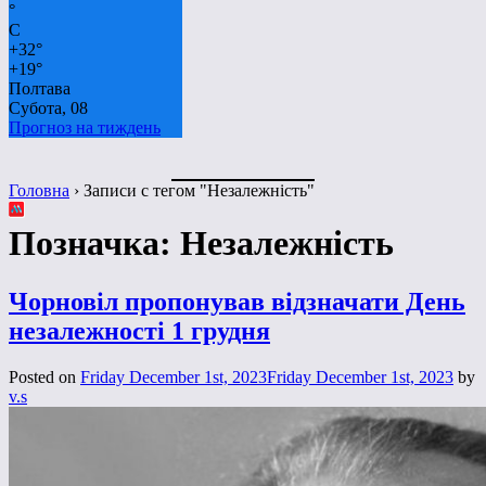
°
C
+
32°
+
19°
Полтава
Субота, 08
Прогноз на тиждень
Головна
›
Записи с тегом "Незалежність"
Позначка:
Незалежність
Чорновіл пропонував відзначати День
незалежності 1 грудня
Posted on
Friday December 1st, 2023
Friday December 1st, 2023
by
v.s