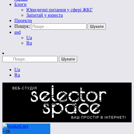
Блоги
Юридичні питання у сфері ЖКГ
Запитай у юриста
Проекти
Пошук:
asd
Ua
Ru
Ua
Ru
+
28