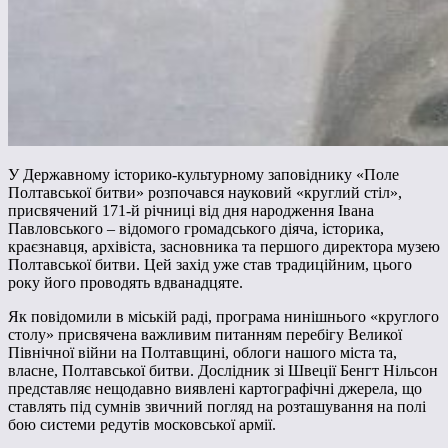
У Державному історико-культурному заповіднику «Поле
Полтавської битви» розпочався науковий «круглий стіл»,
присвячений 171-й річниці від дня народження Івана
Павловського – відомого громадського діяча, історика,
краєзнавця, архівіста, засновника та першого директора музею
Полтавської битви. Цей захід уже став традиційним, цього
року його проводять вдванадцяте.
Як повідомили в міській раді, програма нинішнього «круглого
столу» присвячена важливим питанням перебігу Великої
Північної війни на Полтавщині, облоги нашого міста та,
власне, Полтавської битви. Дослідник зі Швеції Бенгт Нільсон
представляє нещодавно виявлені картографічні джерела, що
ставлять під сумнів звичний погляд на розташування на полі
бою системи редутів московської армії.