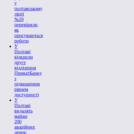
у
полтавському
ліцеї
№29
перевірили,
як
просуваються
роботи
У
Полтаві
відкрили
друге
відділення
ПриватБанку
з
підвищеним
рівнем
доступності
У
Полтаві
видалять
майже
200
аварійних
дерев: