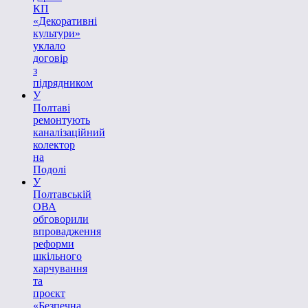
КП
«Декоративні
культури»
уклало
договір
з
підрядником
У
Полтаві
ремонтують
каналізаційний
колектор
на
Подолі
У
Полтавській
ОВА
обговорили
впровадження
реформи
шкільного
харчування
та
проєкт
«Безпечна