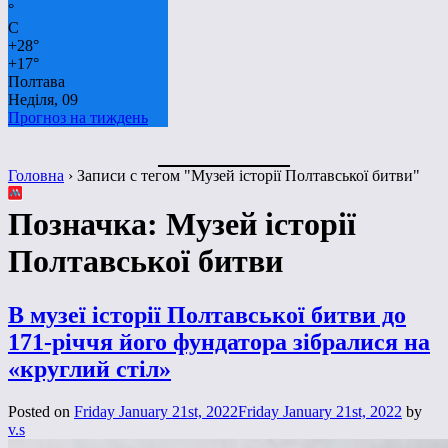
°
C
+
28°
+
17°
Полтава
Неділя, 09
Прогноз на тиждень
Головна
›
Записи с тегом "Музей історії Полтавської битви"
Позначка:
Музей історії
Полтавської битви
В музеї історії Полтавської битви до
171-річчя його фундатора зібралися на
«круглий стіл»
Posted on
Friday January 21st, 2022
Friday January 21st, 2022
by
v.s