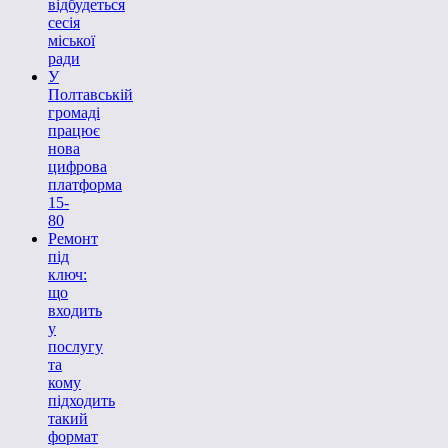
відбудеться
сесія
міської
ради
У
Полтавській
громаді
працює
нова
цифрова
платформа
15-
80
Ремонт
під
ключ:
що
входить
у
послугу
та
кому
підходить
такий
формат