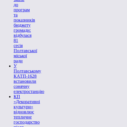
до
програм
та
показників
бюджету
громади:
відбулася
81
сесія
Полтавської
міської
ради
У
Полтавському
КАТП-1628
встановили
сонячну
електростанцію
КП
«Декоративні
культури»
відновлює
тепличне
господарство