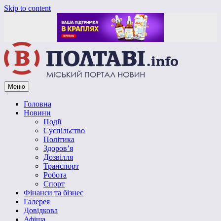
Skip to content
Меню
Vpoltave.info
Полтавський портал новин
Головна
Новини
Події
Суспільство
Політика
Здоров’я
Дозвілля
Транспорт
Робота
Спорт
Фінанси та бізнес
Галерея
Довідкова
Афіша