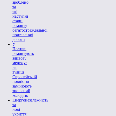
зроблено
та
які
наступні
етапи
ремонту
багатостраждальної
полтавської
дороги
У
Полтаві
ремонтують
зливову
мережу:
на
вулиці
Європейській
повністю
замінюють
зношений
колодязь
Енергонезалежність
та
нові
укриття: