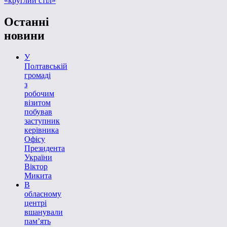
«круглий стіл»
Останні
новини
У
Полтавській
громаді
з
робочим
візитом
побував
заступник
керівника
Офісу
Президента
України
Віктор
Микита
В
обласному
центрі
вшанували
пам’ять