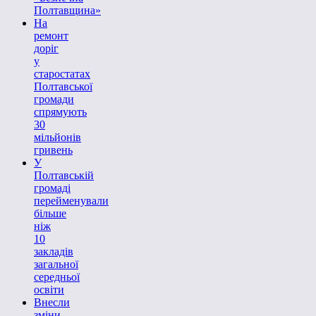
Полтавщина»
На
ремонт
доріг
у
старостатах
Полтавської
громади
спрямують
30
мільйонів
гривень
У
Полтавській
громаді
перейменували
більше
ніж
10
закладів
загальної
середньої
освіти
Внесли
зміни