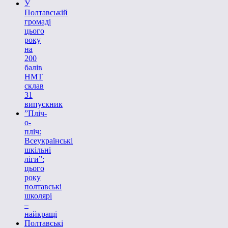
У
Полтавській
громаді
цього
року
на
200
балів
НМТ
склав
31
випускник
”Пліч-
о-
пліч:
Всеукраїнські
шкільні
ліги”:
цього
року
полтавські
школярі
–
найкращі
Полтавські