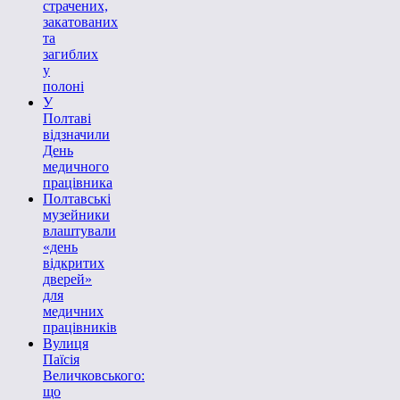
страчених,
закатованих
та
загиблих
у
полоні
У
Полтаві
відзначили
День
медичного
працівника
Полтавські
музейники
влаштували
«день
відкритих
дверей»
для
медичних
працівників
Вулиця
Паїсія
Величковського:
що