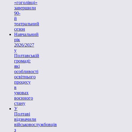
«гоголівці»
завершили
90-
й
театральний
сезон
Навчальний
рік
2026/2027
у
Полтавській
громаді:
які
особливості
освітнього
процесу
в
умовах
воєнного
стану
У
Полтаві
відзначили
військовослужбовців
з