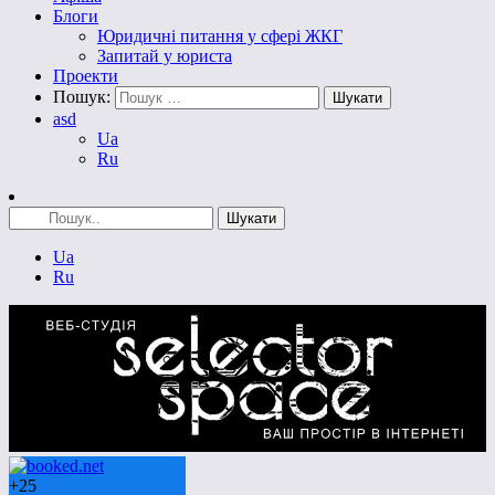
Блоги
Юридичні питання у сфері ЖКГ
Запитай у юриста
Проекти
Пошук:
asd
Ua
Ru
Ua
Ru
+
25