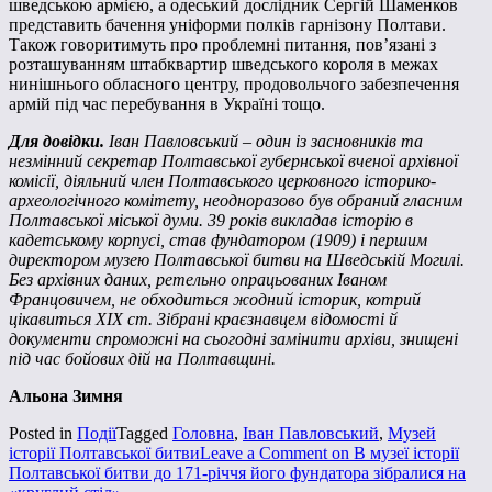
шведською армією, а одеський дослідник Сергій Шаменков
представить бачення уніформи полків гарнізону Полтави.
Також говоритимуть про проблемні питання, пов’язані з
розташуванням штабквартир шведського короля в межах
нинішнього обласного центру, продовольчого забезпечення
армій під час перебування в Україні тощо.
Для довідки.
Іван Павловський – один із засновників та
незмінний секретар Полтавської губернської вченої архівної
комісії, діяльний член Полтавського церковного історико-
археологічного комітету, неодноразово був обраний гласним
Полтавської міської думи. 39 років викладав історію в
кадетському корпусі, став фундатором (1909) і першим
директором музею Полтавської битви на Шведській Могилі.
Без архівних даних, ретельно опрацьованих Іваном
Францовичем, не обходиться жодний історик, котрий
цікавиться ХІХ ст. Зібрані краєзнавцем відомості й
документи спроможні на сьогодні замінити архіви, знищені
під час бойових дій на Полтавщині.
Альона Зимня
Posted in
Події
Tagged
Головна
,
Іван Павловський
,
Музей
історії Полтавської битви
Leave a Comment
on В музеї історії
Полтавської битви до 171-річчя його фундатора зібралися на