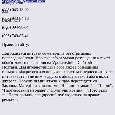
vpoltave2012@gmail.com
відвідувачів
(095) 043-18-92
233
(067) 943-04-13
переглядів
(066) 394-98-34
516
(096) 749-87-41
Правила сайту:
Допускається цитування матеріалів без отримання
попередньої згоди Vpoltave.info за умови розміщення в тексті
обов'язкового посилання на Vpoltave.info - Сайт міста
Полтави. Для інтернет-видань обов'язкове розміщення
прямого, відкритого для пошукових систем гіперпосилання на
цитовані статті не нижче другого абзацу в тексті або в якості
джерела. Порушення виняткових прав переслідується
Законом. Матеріали з плашками "Новини компаній", "Промо",
"Партнерський матеріал", "Політичні новини", "Прес-реліз"
та "Партнерський спецпроект" публікуються на правах
реклами.