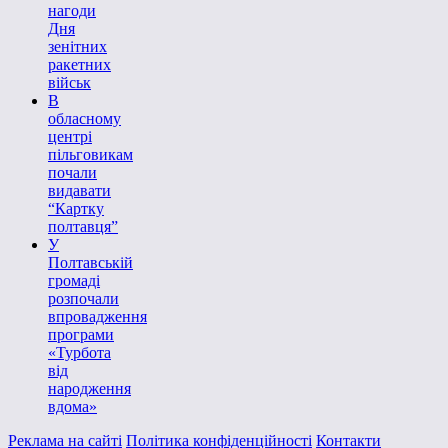
нагоди
Дня
зенітних
ракетних
військ
В
обласному
центрі
пільговикам
почали
видавати
“Картку
полтавця”
У
Полтавській
громаді
розпочали
впровадження
програми
«Турбота
від
народження
вдома»
Реклама на сайті
Політика конфіденційності
Контакти