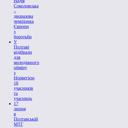
Надія
Соколовська
–
дворазова
чемпіонка
Європи
з
боротьби
У
Полтаві
відібрали
для
молодіжного
обміну
з
Норвегією
16
учасників
та
учасниць
17
липня
в
Полтавській
МТГ