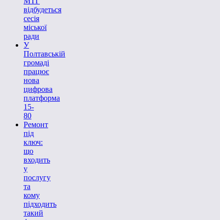
МТГ
відбудеться
сесія
міської
ради
У
Полтавській
громаді
працює
нова
цифрова
платформа
15-
80
Ремонт
під
ключ:
що
входить
у
послугу
та
кому
підходить
такий