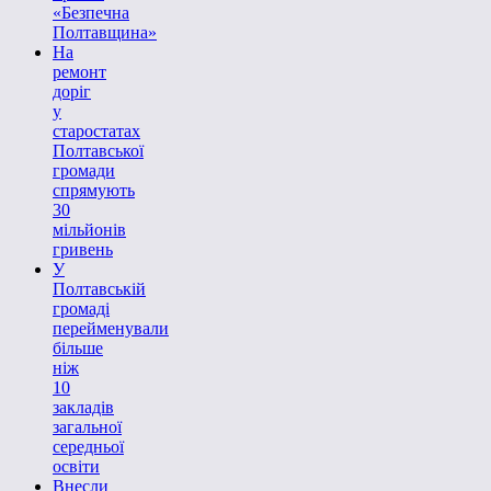
«Безпечна
Полтавщина»
На
ремонт
доріг
у
старостатах
Полтавської
громади
спрямують
30
мільйонів
гривень
У
Полтавській
громаді
перейменували
більше
ніж
10
закладів
загальної
середньої
освіти
Внесли