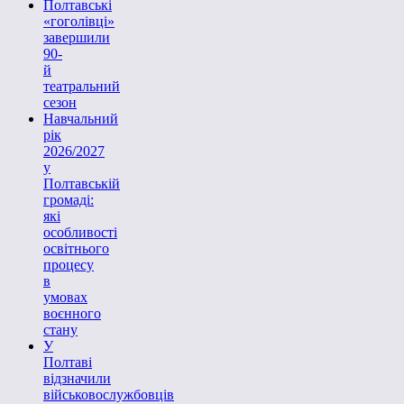
Полтавські
«гоголівці»
завершили
90-
й
театральний
сезон
Навчальний
рік
2026/2027
у
Полтавській
громаді:
які
особливості
освітнього
процесу
в
умовах
воєнного
стану
У
Полтаві
відзначили
військовослужбовців