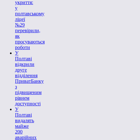
укриття:
у
полтавському
ліцеї
№29
перевірили,
як
просуваються
роботи
У
Полтаві
відкрили
друге
відділення
ПриватБанку
з
підвищеним
рівнем
доступності
У
Полтаві
видалять
майже
200
аварійних