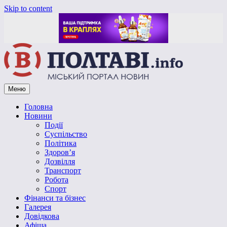
Skip to content
Меню
Vpoltave.info
Полтавський портал новин
Головна
Новини
Події
Суспільство
Політика
Здоров’я
Дозвілля
Транспорт
Робота
Спорт
Фінанси та бізнес
Галерея
Довідкова
Афіша