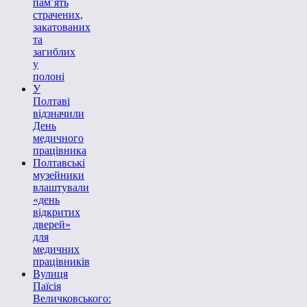
пам’ять
страчених,
закатованих
та
загиблих
у
полоні
У
Полтаві
відзначили
День
медичного
працівника
Полтавські
музейники
влаштували
«день
відкритих
дверей»
для
медичних
працівників
Вулиця
Паїсія
Величковського: