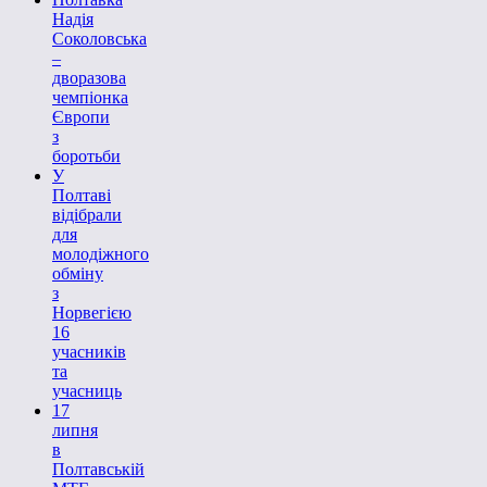
Надія
Соколовська
–
дворазова
чемпіонка
Європи
з
боротьби
У
Полтаві
відібрали
для
молодіжного
обміну
з
Норвегією
16
учасників
та
учасниць
17
липня
в
Полтавській