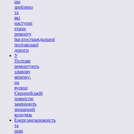
що
зроблено
та
які
наступні
етапи
ремонту
багатостраждальної
полтавської
дороги
У
Полтаві
ремонтують
зливову
мережу:
на
вулиці
Європейській
повністю
замінюють
зношений
колодязь
Енергонезалежність
та
нові