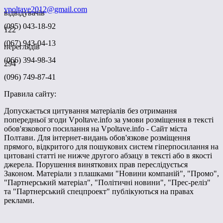
vpoltave2012@gmail.com
відвідувачів
(095) 043-18-92
122
(067) 943-04-13
переглядів
(066) 394-98-34
294
(096) 749-87-41
Правила сайту:
Допускається цитування матеріалів без отримання
попередньої згоди Vpoltave.info за умови розміщення в тексті
обов'язкового посилання на Vpoltave.info - Сайт міста
Полтави. Для інтернет-видань обов'язкове розміщення
прямого, відкритого для пошукових систем гіперпосилання на
цитовані статті не нижче другого абзацу в тексті або в якості
джерела. Порушення виняткових прав переслідується
Законом. Матеріали з плашками "Новини компаній", "Промо",
"Партнерський матеріал", "Політичні новини", "Прес-реліз"
та "Партнерський спецпроект" публікуються на правах
реклами.