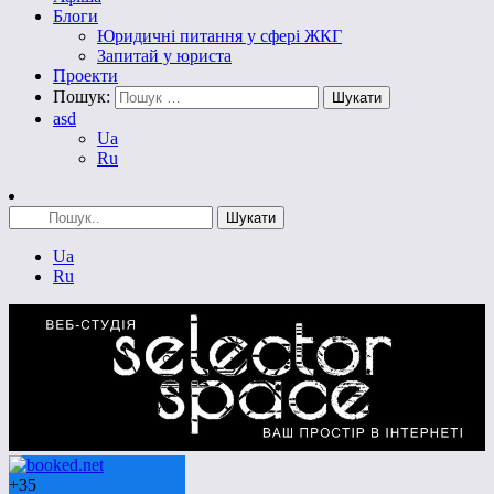
Блоги
Юридичні питання у сфері ЖКГ
Запитай у юриста
Проекти
Пошук:
asd
Ua
Ru
Ua
Ru
+
35