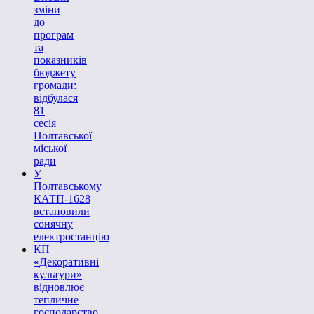
зміни
до
програм
та
показників
бюджету
громади:
відбулася
81
сесія
Полтавської
міської
ради
У
Полтавському
КАТП-1628
встановили
сонячну
електростанцію
КП
«Декоративні
культури»
відновлює
тепличне
господарство