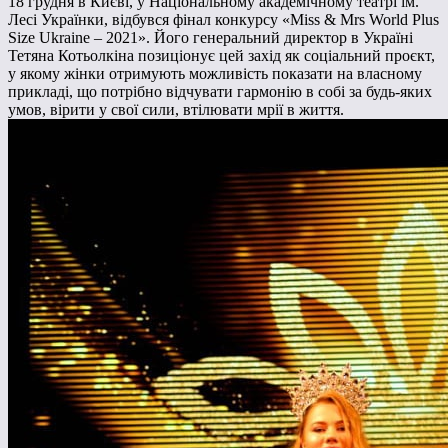
18 грудня в Києві, у Національному академічному театрі ім.
Лесі Українки, відбувся фінал конкурсу «Miss & Mrs World Plus
Size Ukraine – 2021». Його генеральний директор в Україні
Тетяна Котьолкіна позиціонує цей захід як соціальний проєкт,
у якому жінки отримують можливість показати на власному
прикладі, що потрібно відчувати гармонію в собі за будь-яких
умов, вірити у свої сили, втілювати мрії в життя.