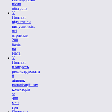
після
обстрілів
У
Полтаві
відзначили
випускників,
які
отримали
200
балів
на
НМТ
У
Полтаві
планують
реконструювати
8
ділянок
каналізаційних
колекторів
за
400
млн
грн
Полтавка