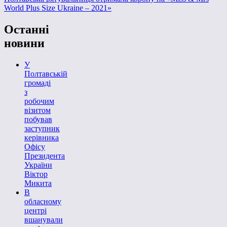
World Plus Size Ukraine – 2021»
Останні
новини
У
Полтавській
громаді
з
робочим
візитом
побував
заступник
керівника
Офісу
Президента
України
Віктор
Микита
В
обласному
центрі
вшанували