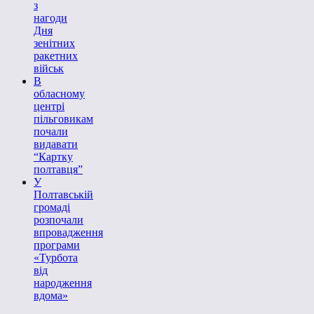
з
нагоди
Дня
зенітних
ракетних
військ
В
обласному
центрі
пільговикам
почали
видавати
“Картку
полтавця”
У
Полтавській
громаді
розпочали
впровадження
програми
«Турбота
від
народження
вдома»