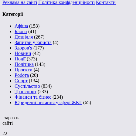
Реклама на сайті
Політика конфіденційності
Контакти
Категорії
Афіша
(153)
Блоги
(41)
Дозвілля
(267)
Запитай у юриста
(4)
Здоров'я
(177)
Новини
(42)
Події
(373)
Політика
(143)
Проекти
(4)
Робота
(20)
Спорт
(134)
Суспільство
(834)
Транспорт
(233)
Фінанси та бізнес
(234)
Юридичні питання у сфері ЖКГ
(65)
зараз на
сайті
22