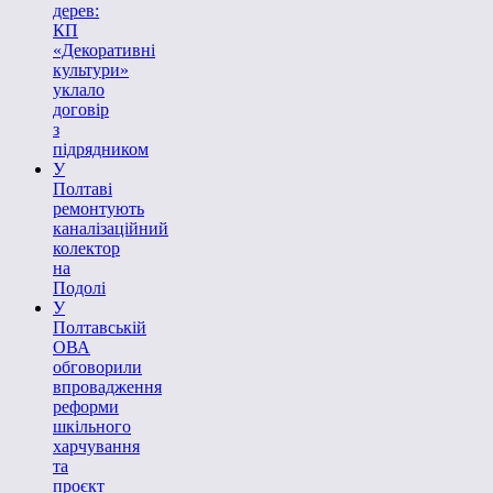
дерев:
КП
«Декоративні
культури»
уклало
договір
з
підрядником
У
Полтаві
ремонтують
каналізаційний
колектор
на
Подолі
У
Полтавській
ОВА
обговорили
впровадження
реформи
шкільного
харчування
та
проєкт