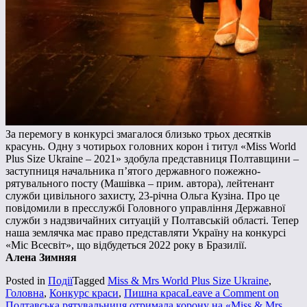
За перемогу в конкурсі змагалося близько трьох десятків
красунь. Одну з чотирьох головних корон і титул «Miss World
Plus Size Ukraine – 2021» здобула представниця Полтавщини –
заступниця начальника п’ятого державного пожежно-
рятувального посту (Машівка – прим. автора), лейтенант
служби цивільного захисту, 23-річна Ольга Кузіна. Про це
повідомили в пресслужбі Головного управління Державної
служби з надзвичайних ситуацій у Полтавській області. Тепер
наша землячка має право представляти Україну на конкурсі
«Міс Всесвіт», що відбудеться 2022 року в Бразилії.
Алена Зимняя
Posted in
Події
Tagged
Miss & Mrs World Plus Size Ukraine
,
Головна
,
Конкурс краси
,
Пишна краса
Leave a Comment
on
Полтавська рятувальниця отримала корону на «Miss & Mrs