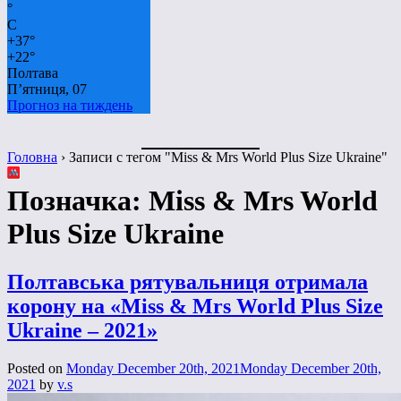
°
C
+
37°
+
22°
Полтава
П’ятниця, 07
Прогноз на тиждень
Головна
›
Записи с тегом "Miss & Mrs World Plus Size Ukraine"
Позначка:
Miss & Mrs World
Plus Size Ukraine
Полтавська рятувальниця отримала
корону на «Miss & Mrs World Plus Size
Ukraine – 2021»
Posted on
Monday December 20th, 2021
Monday December 20th,
2021
by
v.s