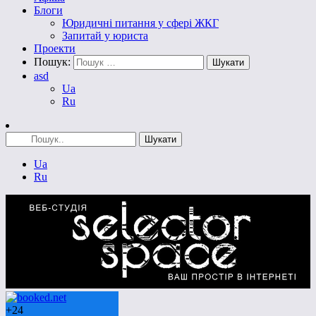
Блоги
Юридичні питання у сфері ЖКГ
Запитай у юриста
Проекти
Пошук:
asd
Ua
Ru
Ua
Ru
+
24