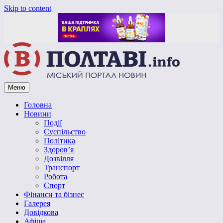
Skip to content
Меню
Vpoltave.info
Полтавський портал новин
Головна
Новини
Події
Суспільство
Політика
Здоров’я
Дозвілля
Транспорт
Робота
Спорт
Фінанси та бізнес
Галерея
Довідкова
Афіша