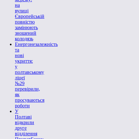
на
вулиці
Європейській
повністю
замінюють
зношений
колодязь
Енергонезалежність
та
нові
укриття:
у
полтавському
ліцеї
№29
перевірили,
як
просуваються
роботи
У
Полтаві
відкрили
друге
відділення