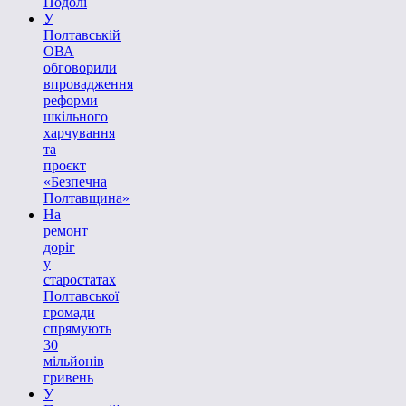
Подолі
У
Полтавській
ОВА
обговорили
впровадження
реформи
шкільного
харчування
та
проєкт
«Безпечна
Полтавщина»
На
ремонт
доріг
у
старостатах
Полтавської
громади
спрямують
30
мільйонів
гривень
У