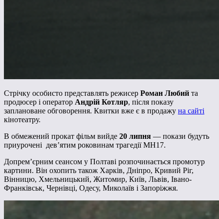
Стрічку особисто представлять режисер
Роман Любий
та
продюсер і оператор
Андрій Котляр
, після показу
заплановане обговорення. Квитки вже є в продажу
на сайті
кінотеатру.
В обмежений прокат фільм вийде
20 липня
— покази будуть
приурочені дев’ятим роковинам трагедії MH17.
Допрем’єрним сеансом у Полтаві розпочинається промотур
картини. Він охопить також Харків, Дніпро, Кривий Ріг,
Вінницю, Хмельницький, Житомир, Київ, Львів, Івано-
Франківськ, Чернівці, Одесу, Миколаїв і Запоріжжя.