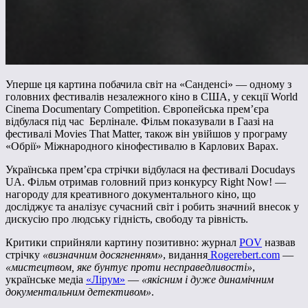
Уперше ця картина побачила світ на «Санденсі» — одному з
головних фестивалів незалежного кіно в США, у секції World
Cinema Documentary Competition. Європейська прем’єра
відбулася під час Берлінале. Фільм показували в Гаазі на
фестивалі Movies That Matter, також він увійшов у програму
«Обрії» Міжнародного кінофестивалю в Карлових Варах.
Українська прем’єра стрічки відбулася на фестивалі Docudays
UA. Фільм отримав головний приз конкурсу Right Now! —
нагороду для креативного документального кіно, що
досліджує та аналізує сучасний світ і робить значний внесок у
дискусію про людську гідність, свободу та рівність.
Критики сприйняли картину позитивно: журнал
POV
назвав
стрічку
«визначним досягненням»
, видання
Rogerebert.com
—
«мистецтвом, яке бунтує проти несправедливості»
,
українське медіа
«Лірум»
—
«якісним і дуже динамічним
документальним детективом»
.