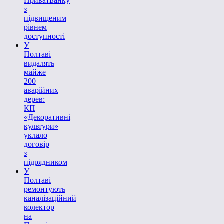
ПриватБанку
з
підвищеним
рівнем
доступності
У
Полтаві
видалять
майже
200
аварійних
дерев:
КП
«Декоративні
культури»
уклало
договір
з
підрядником
У
Полтаві
ремонтують
каналізаційний
колектор
на