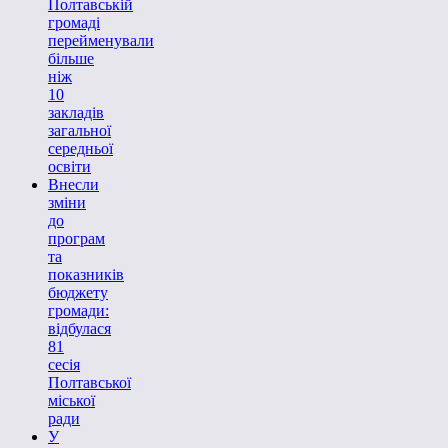
Полтавській
громаді
перейменували
більше
ніж
10
закладів
загальної
середньої
освіти
Внесли
зміни
до
програм
та
показників
бюджету
громади:
відбулася
81
сесія
Полтавської
міської
ради
У