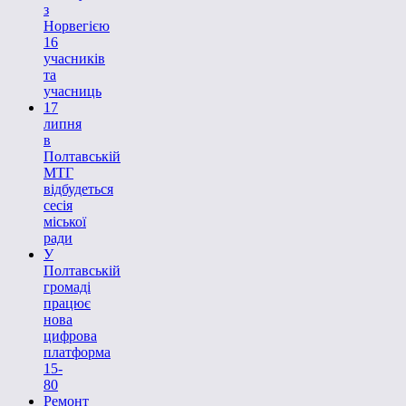
з
Норвегією
16
учасників
та
учасниць
17
липня
в
Полтавській
МТГ
відбудеться
сесія
міської
ради
У
Полтавській
громаді
працює
нова
цифрова
платформа
15-
80
Ремонт