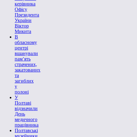
керівника
Офісу
Президента
України
Віктор
Микита
В
обласному
центрі
вшанували
пам’ять
страчених,
закатованих
та
загиблих
у
полоні
У
Полтаві
відзначили
День
медичного
працівника
Полтавські
музейники