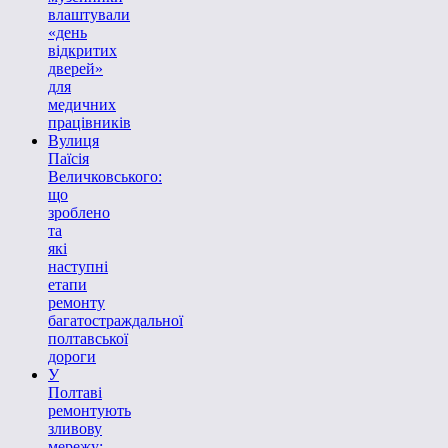
влаштували
«день
відкритих
дверей»
для
медичних
працівників
Вулиця
Паїсія
Величковського:
що
зроблено
та
які
наступні
етапи
ремонту
багатостраждальної
полтавської
дороги
У
Полтаві
ремонтують
зливову
мережу: