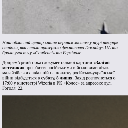
Наш обласний центр стане першим містом у турі творців
стрічки, яка стала призеркою фестивалю Docudays UA та
брала участь у «Санденсі» та Берлінале.
Допрем’єрний показ документальної картини
«Залізні
метелики»
про збиття російськими військовими літака
малайзійських авіаліній на початку російсько-української
війни відбудеться в
суботу, 8 липня
. Захід розпочнеться о
17:00 у кінотеатрі Wizoria в РК «Колос» за адресою: вул.
Гоголя, 22.