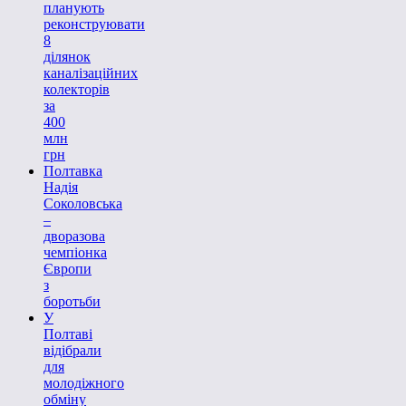
планують
реконструювати
8
ділянок
каналізаційних
колекторів
за
400
млн
грн
Полтавка
Надія
Соколовська
–
дворазова
чемпіонка
Європи
з
боротьби
У
Полтаві
відібрали
для
молодіжного
обміну