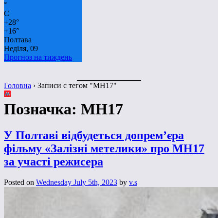
°
C
+
28°
+
16°
Полтава
Неділя, 09
Прогноз на тиждень
Головна
›
Записи с тегом "MH17"
Позначка:
MH17
У Полтаві відбудеться допрем’єра
фільму «Залізні метелики» про MH17
за участі режисера
Posted on
Wednesday July 5th, 2023
by
v.s