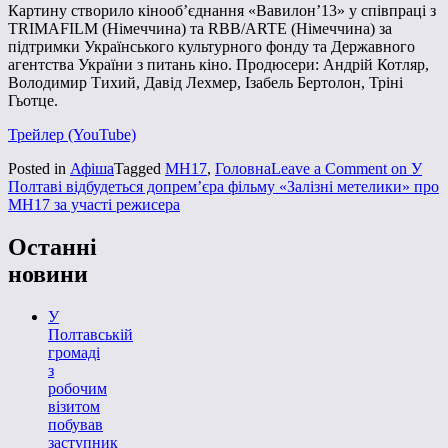
Картину створило кінооб’єднання «Вавилон’13» у співпраці з
TRIMAFILM (Німеччина) та RBB/ARTE (Німеччина) за
підтримки Українського культурного фонду та Державного
агентства України з питань кіно. Продюсери: Андрій Котляр,
Володимир Тихий, Давід Лехмер, Ізабель Бертолон, Тріні
Гьотце.
Трейлер (YouTube)
Posted in
Афіша
Tagged
MH17
,
Головна
Leave a Comment
on У
Полтаві відбудеться допрем’єра фільму «Залізні метелики» про
MH17 за участі режисера
Останні
новини
У
Полтавській
громаді
з
робочим
візитом
побував
заступник