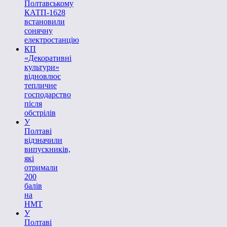
Полтавському
КАТП-1628
встановили
сонячну
електростанцію
КП
«Декоративні
культури»
відновлює
тепличне
господарство
після
обстрілів
У
Полтаві
відзначили
випускників,
які
отримали
200
балів
на
НМТ
У
Полтаві