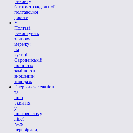
ремонту
багатостраждальної
полтавської
дороги
У
Полтаві
ремонтують
зливову
мережу:
на
вулиці
Європейській
повністю
замінюють
зношений
колодязь
Енергонезалежність
та
нові
укриття:
у
полтавському
ліцеї
№29
перевірили,