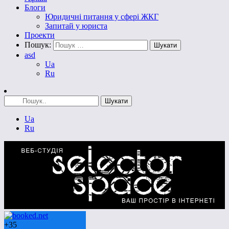
Блоги
Юридичні питання у сфері ЖКГ
Запитай у юриста
Проекти
Пошук:
asd
Ua
Ru
Ua
Ru
+
35