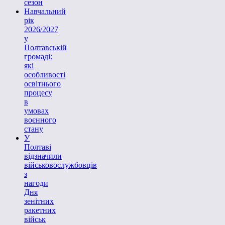
сезон
Навчальний
рік
2026/2027
у
Полтавській
громаді:
які
особливості
освітнього
процесу
в
умовах
воєнного
стану
У
Полтаві
відзначили
військовослужбовців
з
нагоди
Дня
зенітних
ракетних
військ