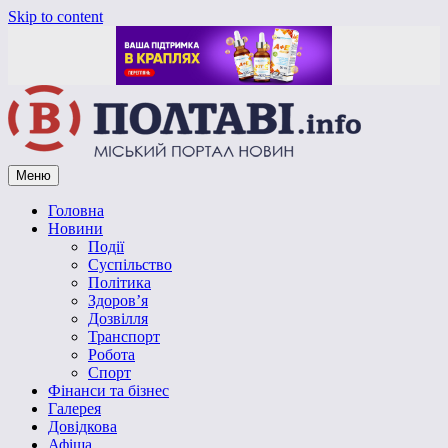
Skip to content
Меню
Vpoltave.info
Полтавський портал новин
Головна
Новини
Події
Суспільство
Політика
Здоров’я
Дозвілля
Транспорт
Робота
Спорт
Фінанси та бізнес
Галерея
Довідкова
Афіша