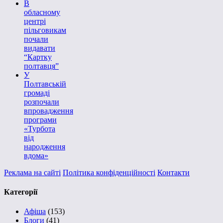
В
обласному
центрі
пільговикам
почали
видавати
“Картку
полтавця”
У
Полтавській
громаді
розпочали
впровадження
програми
«Турбота
від
народження
вдома»
Реклама на сайті
Політика конфіденційності
Контакти
Категорії
Афіша
(153)
Блоги
(41)