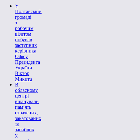
У
Полтавській
громаді
з
робочим
візитом
побував
заступник
керівника
Офісу
Президента
України
Віктор
Микита
В
обласному
центрі
вшанували
пам’ять
страчених,
закатованих
та
загиблих
у