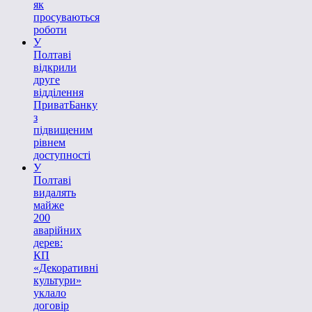
як
просуваються
роботи
У
Полтаві
відкрили
друге
відділення
ПриватБанку
з
підвищеним
рівнем
доступності
У
Полтаві
видалять
майже
200
аварійних
дерев:
КП
«Декоративні
культури»
уклало
договір