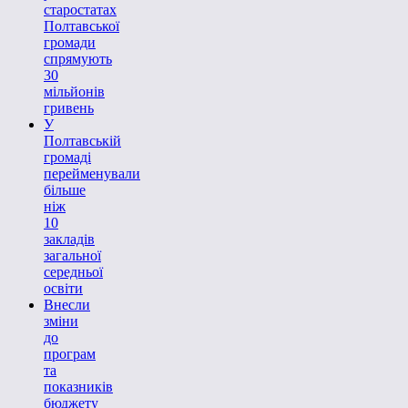
старостатах
Полтавської
громади
спрямують
30
мільйонів
гривень
У
Полтавській
громаді
перейменували
більше
ніж
10
закладів
загальної
середньої
освіти
Внесли
зміни
до
програм
та
показників
бюджету