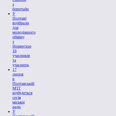
з
боротьби
У
Полтаві
відібрали
для
молодіжного
обміну
з
Норвегією
16
учасників
та
учасниць
17
липня
в
Полтавській
МТГ
відбудеться
сесія
міської
ради
У