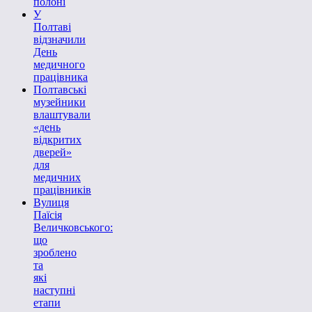
полоні
У
Полтаві
відзначили
День
медичного
працівника
Полтавські
музейники
влаштували
«день
відкритих
дверей»
для
медичних
працівників
Вулиця
Паїсія
Величковського:
що
зроблено
та
які
наступні
етапи