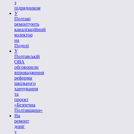
з
підрядником
У
Полтаві
ремонтують
каналізаційний
колектор
на
Подолі
У
Полтавській
ОВА
обговорили
впровадження
реформи
шкільного
харчування
та
проєкт
«Безпечна
Полтавщина»
На
ремонт
доріг
у