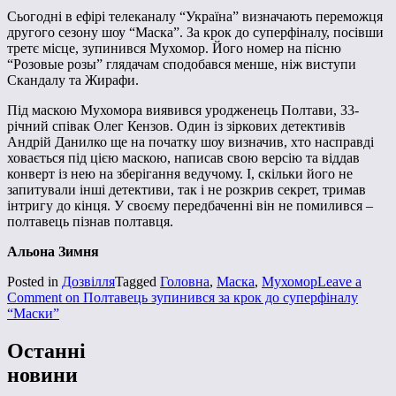
Сьогодні в ефірі телеканалу “Україна” визначають переможця
другого сезону шоу “Маска”. За крок до суперфіналу, посівши
третє місце, зупинився Мухомор. Його номер на пісню
“Розовые розы” глядачам сподобався менше, ніж виступи
Скандалу та Жирафи.
Під маскою Мухомора виявився уродженець Полтави, 33-
річний співак Олег Кензов. Один із зіркових детективів
Андрій Данилко ще на початку шоу визначив, хто насправді
ховається під цією маскою, написав свою версію та віддав
конверт із нею на зберігання ведучому. І, скільки його не
запитували інші детективи, так і не розкрив секрет, тримав
інтригу до кінця. У своєму передбаченні він не помилився –
полтавець пізнав полтавця.
Альона Зимня
Posted in
Дозвілля
Tagged
Головна
,
Маска
,
Мухомор
Leave a
Comment
on Полтавець зупинився за крок до суперфіналу
“Маски”
Останні
новини