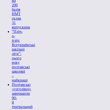
на
200
балів
НМТ
склав
31
випускник
”Пліч-
о-
пліч:
Всеукраїнські
шкільні
ліги”:
цього
року
полтавські
школярі
–
найкращі
Полтавські
«гоголівці»
завершили
90-
й
театральний