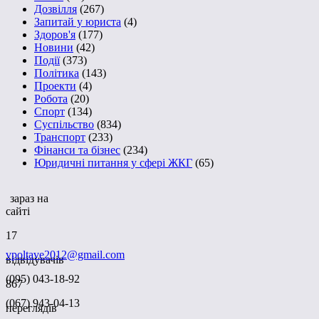
Дозвілля
(267)
Запитай у юриста
(4)
Здоров'я
(177)
Новини
(42)
Події
(373)
Політика
(143)
Проекти
(4)
Робота
(20)
Спорт
(134)
Суспільство
(834)
Транспорт
(233)
Фінанси та бізнес
(234)
Юридичні питання у сфері ЖКГ
(65)
зараз на
сайті
17
vpoltave2012@gmail.com
відвідувачів
(095) 043-18-92
867
(067) 943-04-13
переглядів