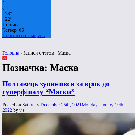
°
C
+
36°
+
22°
Полтава
Четвер, 06
Прогноз на тиждень
Головна
›
Записи с тегом "Маска"
Позначка:
Маска
Полтавець зупинився за крок до
суперфіналу “Маски”
Posted on
Saturday December 25th, 2021
Monday January 10th,
2022
by
v.s