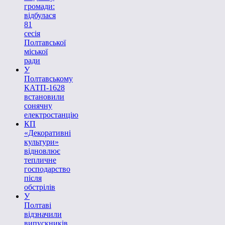
громади:
відбулася
81
сесія
Полтавської
міської
ради
У
Полтавському
КАТП-1628
встановили
сонячну
електростанцію
КП
«Декоративні
культури»
відновлює
тепличне
господарство
після
обстрілів
У
Полтаві
відзначили
випускників,